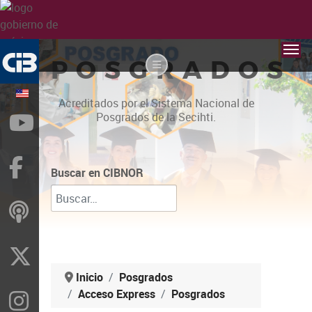
POSGRADOS
Acreditados por el Sistema Nacional de
Posgrados de la Secihti.
YouTube
Facebook
Buscar en CIBNOR
ivoox
X
Inicio
Posgrados
Acceso Express
Posgrados
Instragram