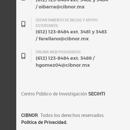
/ oibarra@cibnor.mx
DEPARTAMENTO DE BECAS Y APOYO
ESTUDIANTIL
(612) 123-8484 ext. 3481 y 3483
/ farellano@cibnor.mx
PÁGINA WEB POSGRADOS
(612) 123-8484 ext. 3489 /
hgomez04@cibnor.mx
Centro Público de Investigación
SECIHTI
CIBNOR
. Todos los derechos reservados.
Política de Privacidad.