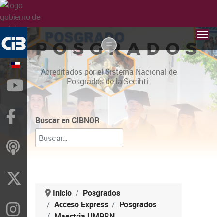
POSGRADOS
Acreditados por el Sistema Nacional de
Posgrados de la Secihti.
YouTube
Facebook
Buscar en CIBNOR
ivoox
X
Inicio
Posgrados
Acceso Express
Posgrados
Instragram
Maestria UMPRN