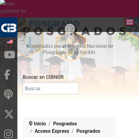
POSGRADOS
Acreditados por el Sistema Nacional de
Posgrados de la Secihti.
YouTube
Facebook
Buscar en CIBNOR
ivoox
X
Inicio
Posgrados
Acceso Express
Posgrados
Instragram