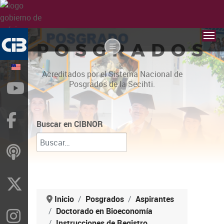
POSGRADOS
Acreditados por el Sistema Nacional de
Posgrados de la Secihti.
YouTube
Facebook
Buscar en CIBNOR
ivoox
X
Inicio
Posgrados
Aspirantes
Doctorado en Bioeconomía
Instragram
Instrucciones de Registro