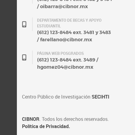
/ oibarra@cibnor.mx
DEPARTAMENTO DE BECAS Y APOYO
ESTUDIANTIL
(612) 123-8484 ext. 3481 y 3483
/ farellano@cibnor.mx
PÁGINA WEB POSGRADOS
(612) 123-8484 ext. 3489 /
hgomez04@cibnor.mx
Centro Público de Investigación
SECIHTI
CIBNOR
. Todos los derechos reservados.
Política de Privacidad.