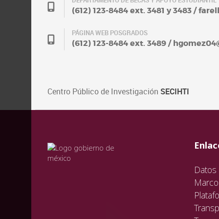
DEPARTAMENTO DE BECAS Y APOYO ESTUDIANTIL
(612) 123-8484 ext. 3481 y 3483 / fa
PÁGINA WEB POSGRADOS
(612) 123-8484 ext. 3489 / hgomez0
Centro Público de Investigación
SECIHTI
val
vali
val
Enlac
Datos 
Marco 
Plataf
Transp