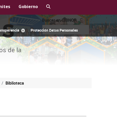
mites
Gobierno
Buscar en CIBNOR
OS
ansparencia
Protección Datos Personales
os de la
Biblioteca