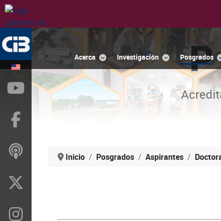
P
Acerca
Investigación
Posgrados
YouTube
Acredit
Facebook
ivoox
Inicio
Posgrados
Aspirantes
Doctor
X
Instragram