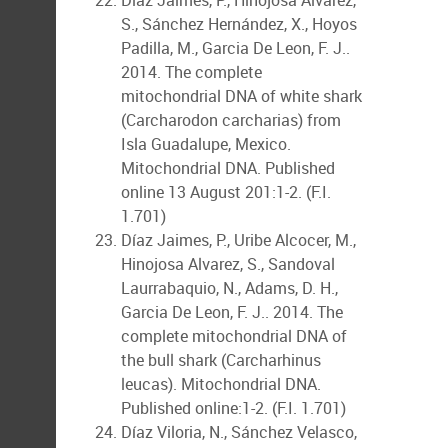
Diaz Jaimes, P., Hinojosa Alvarez,
S., Sánchez Hernández, X., Hoyos
Padilla, M., Garcia De Leon, F. J..
2014. The complete
mitochondrial DNA of white shark
(Carcharodon carcharias) from
Isla Guadalupe, Mexico.
Mitochondrial DNA. Published
online 13 August 201:1-2. (F.I.
1.701)
Díaz Jaimes, P., Uribe Alcocer, M.,
Hinojosa Alvarez, S., Sandoval
Laurrabaquio, N., Adams, D. H.,
Garcia De Leon, F. J.. 2014. The
complete mitochondrial DNA of
the bull shark (Carcharhinus
leucas). Mitochondrial DNA.
Published online:1-2. (F.I. 1.701)
Díaz Viloria, N., Sánchez Velasco,