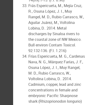
14(09):1-15. (F.I. 0.96)
Frás Espericueta, M., Mejía Cruz,
R., Osuna López, J. I., Muy
Rangel, M. D., Rubio Carrasco, W.,
Aguilar Juárez, M., Voltolina
Lobina, D.. 2014. Metal
discharges by Sinaloa rivers to
the coastal zone of NW Mexico.
Bull environ Contam Toxicol.
92:132-136. (F.I. 1.216)
Frías Espericueta, M. G., Cardenas
Nava, N. G., Márquez Farías, J. F.,
Osuna López, J. I., Muy Rangel,
M. D., Rubio Carrasco, W.,
Voltolina Lobina, D.. 2014.
Cadmium, copper, lead and zinc
concentrations in female and
embryonic Pacific Sharpnose
shark (Rhizoprionodon longurio)