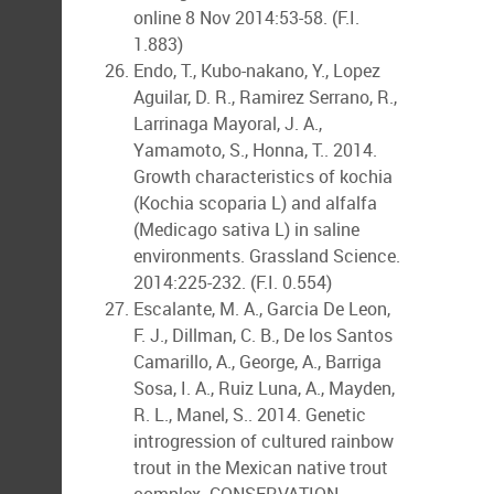
online 8 Nov 2014:53-58. (F.I.
1.883)
Endo, T., Kubo-nakano, Y., Lopez
Aguilar, D. R., Ramirez Serrano, R.,
Larrinaga Mayoral, J. A.,
Yamamoto, S., Honna, T.. 2014.
Growth characteristics of kochia
(Kochia scoparia L) and alfalfa
(Medicago sativa L) in saline
environments. Grassland Science.
2014:225-232. (F.I. 0.554)
Escalante, M. A., Garcia De Leon,
F. J., Dillman, C. B., De los Santos
Camarillo, A., George, A., Barriga
Sosa, I. A., Ruiz Luna, A., Mayden,
R. L., Manel, S.. 2014. Genetic
introgression of cultured rainbow
trout in the Mexican native trout