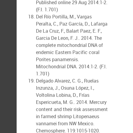
Published online 29 Aug 2014:1-2.
(F.I. 1.701)
Del Río Portilla, M., Vargas
Peralta, C., Paz García, D., Lafarga
De La Cruz, F., Balart Paez, E. F.,
Garcia De Leon, F. J.. 2014. The
complete mitochondrial DNA of
endemic Eastern Pacific coral
Porites panamensis.
Mitochondrial DNA. 2014:1-2. (F.I.
1.701)
Delgado Alvarez, C. G., Ruelas
Inzunza, J., Osuna López, I.,
Voltolina Lobina, D., Frías
Espericueta, M. G.. 2014. Mercury
content and their risk assessment
in farmed shrimp Litopenaeus
vannamei from NW Mexico.
Chemosphere. 119:1015-1020.