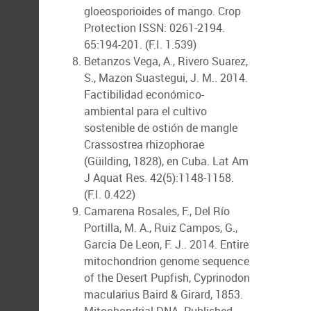
gloeosporioides of mango. Crop
Protection ISSN: 0261-2194.
65:194-201. (F.I. 1.539)
Betanzos Vega, A., Rivero Suarez,
S., Mazon Suastegui, J. M.. 2014.
Factibilidad económico-
ambiental para el cultivo
sostenible de ostión de mangle
Crassostrea rhizophorae
(Güilding, 1828), en Cuba. Lat Am
J Aquat Res. 42(5):1148-1158.
(F.I. 0.422)
Camarena Rosales, F., Del Río
Portilla, M. A., Ruiz Campos, G.,
Garcia De Leon, F. J.. 2014. Entire
mitochondrion genome sequence
of the Desert Pupfish, Cyprinodon
macularius Baird & Girard, 1853.