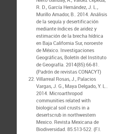
Nieto Garibay, A., Valdez Cepeda,
R. D., García Hernández, J. L.,
Murillo Amador, B.. 2014. Análisis
de la sequía y desertificación
mediante índices de aridez y
estimación de la brecha hídrica
en Baja California Sur, noroeste
de México. Investigaciones
Geográficas, Boletín del Instituto
de Geografía. 2014(85):66-81.
(Padrón de revistas CONACYT)
Villarreal Rosas, J., Palacios
Vargas, J. G., Maya Delgado, Y. L..
2014. Microarthropod
communities related with
biological soil crusts in a
desertscrub in northwestern
Mexico. Revista Mexicana de
Biodiversidad. 85:513-522. (F.I.