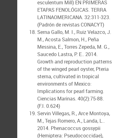
esculentum Mill) EN PRIMERAS
ETAPAS FENOLÓGICAS. TERRA
LATINAOMERICANA. 32:311-323.
(Padrón de revistas CONACYT)
Serna Gallo, M. I., Ruiz Velazco, J.
M., Acosta Salmon, H., Peña
Messina, E., Torres Zepeda, M. G.,
Saucedo Lastra, P. E.. 2014.
Growth and reproduction patterns
of the winged pearl oyster, Pteria
sterna, cultivated in tropical
environments of Mexico:
Implications for pearl farming.
Ciencias Marinas. 40(2):75-88.
(F.I. 0.624)
Servin Villegas, R., Arce Montoya,
M., Tejas Romero, A., Landa, L..
2014. Phenacoccus gossypii
(Hemiptera: Pseudococcidae),