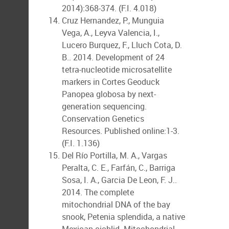
2014):368-374. (F.I. 4.018)
Cruz Hernandez, P., Munguia
Vega, A., Leyva Valencia, I.,
Lucero Burquez, F., Lluch Cota, D.
B.. 2014. Development of 24
tetra-nucleotide microsatellite
markers in Cortes Geoduck
Panopea globosa by next-
generation sequencing.
Conservation Genetics
Resources. Published online:1-3.
(F.I. 1.136)
Del Río Portilla, M. A., Vargas
Peralta, C. E., Farfán, C., Barriga
Sosa, I. A., Garcia De Leon, F. J..
2014. The complete
mitochondrial DNA of the bay
snook, Petenia splendida, a native