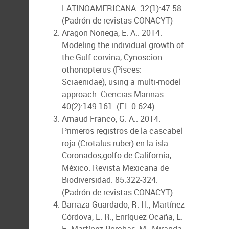
LATINOAMERICANA. 32(1):47-58.
(Padrón de revistas CONACYT)
Aragon Noriega, E. A.. 2014.
Modeling the individual growth of
the Gulf corvina, Cynoscion
othonopterus (Pisces:
Sciaenidae), using a multi-model
approach. Ciencias Marinas.
40(2):149-161. (F.I. 0.624)
Arnaud Franco, G. A.. 2014.
Primeros registros de la cascabel
roja (Crotalus ruber) en la isla
Coronados,golfo de California,
México. Revista Mexicana de
Biodiversidad. 85:322-324.
(Padrón de revistas CONACYT)
Barraza Guardado, R. H., Martínez
Córdova, L. R., Enríquez Ocaña, L.