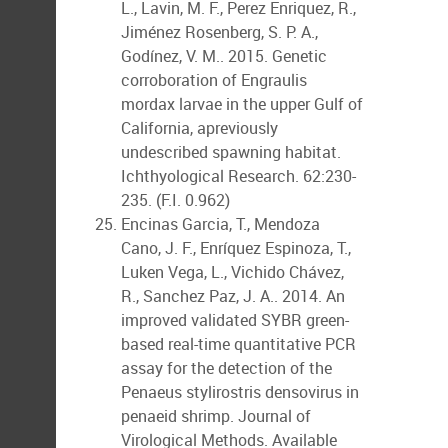
L., Lavin, M. F., Perez Enriquez, R.,
Jiménez Rosenberg, S. P. A.,
Godínez, V. M.. 2015. Genetic
corroboration of Engraulis
mordax larvae in the upper Gulf of
California, apreviously
undescribed spawning habitat.
Ichthyological Research. 62:230-
235. (F.I. 0.962)
Encinas Garcia, T., Mendoza
Cano, J. F., Enríquez Espinoza, T.,
Luken Vega, L., Vichido Chávez,
R., Sanchez Paz, J. A.. 2014. An
improved validated SYBR green-
based real-time quantitative PCR
assay for the detection of the
Penaeus stylirostris densovirus in
penaeid shrimp. Journal of
Virological Methods. Available