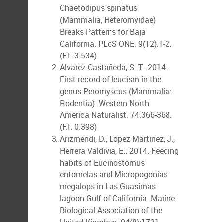
Chaetodipus spinatus
(Mammalia, Heteromyidae)
Breaks Patterns for Baja
California. PLoS ONE. 9(12):1-2.
(F.I. 3.534)
Alvarez Castañeda, S. T.. 2014.
First record of leucism in the
genus Peromyscus (Mammalia:
Rodentia). Western North
America Naturalist. 74:366-368.
(F.I. 0.398)
Arizmendi, D., Lopez Martinez, J.,
Herrera Valdivia, E.. 2014. Feeding
habits of Eucinostomus
entomelas and Micropogonias
megalops in Las Guasimas
lagoon Gulf of California. Marine
Biological Association of the