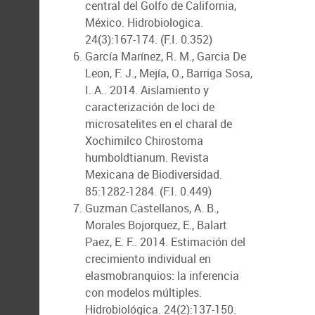
central del Golfo de California,
México. Hidrobiologica.
24(3):167-174. (F.I. 0.352)
García Marínez, R. M., Garcia De
Leon, F. J., Mejía, O., Barriga Sosa,
I. A.. 2014. Aislamiento y
caracterización de loci de
microsatelites en el charal de
Xochimilco Chirostoma
humboldtianum. Revista
Mexicana de Biodiversidad.
85:1282-1284. (F.I. 0.449)
Guzman Castellanos, A. B.,
Morales Bojorquez, E., Balart
Paez, E. F.. 2014. Estimación del
crecimiento individual en
elasmobranquios: la inferencia
con modelos múltiples.
Hidrobiológica. 24(2):137-150.