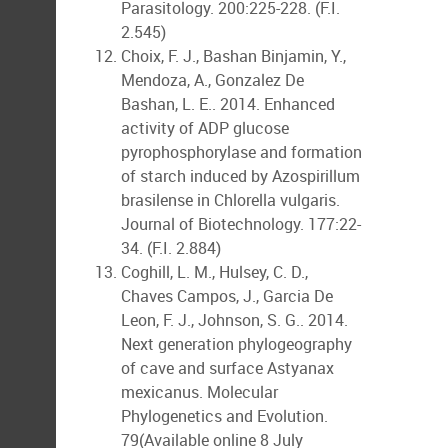
Parasitology. 200:225-228. (F.I.
2.545)
Choix, F. J., Bashan Binjamin, Y.,
Mendoza, A., Gonzalez De
Bashan, L. E.. 2014. Enhanced
activity of ADP glucose
pyrophosphorylase and formation
of starch induced by Azospirillum
brasilense in Chlorella vulgaris.
Journal of Biotechnology. 177:22-
34. (F.I. 2.884)
Coghill, L. M., Hulsey, C. D.,
Chaves Campos, J., Garcia De
Leon, F. J., Johnson, S. G.. 2014.
Next generation phylogeography
of cave and surface Astyanax
mexicanus. Molecular
Phylogenetics and Evolution.
79(Available online 8 July