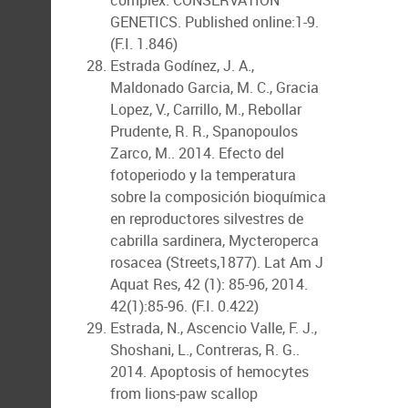
complex. CONSERVATION
GENETICS. Published online:1-9.
(F.I. 1.846)
Estrada Godínez, J. A.,
Maldonado Garcia, M. C., Gracia
Lopez, V., Carrillo, M., Rebollar
Prudente, R. R., Spanopoulos
Zarco, M.. 2014. Efecto del
fotoperiodo y la temperatura
sobre la composición bioquímica
en reproductores silvestres de
cabrilla sardinera, Mycteroperca
rosacea (Streets,1877). Lat Am J
Aquat Res, 42 (1): 85-96, 2014.
42(1):85-96. (F.I. 0.422)
Estrada, N., Ascencio Valle, F. J.,
Shoshani, L., Contreras, R. G..
2014. Apoptosis of hemocytes
from lions-paw scallop