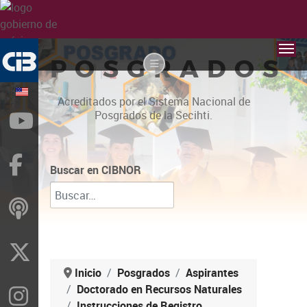
POSGRADOS
Acreditados por el Sistema Nacional de
Posgrados de la Secihti.
YouTube
Facebook
Buscar en CIBNOR
ivoox
X
Inicio
Posgrados
Aspirantes
Doctorado en Recursos Naturales
Instragram
Instrucciones de Registro