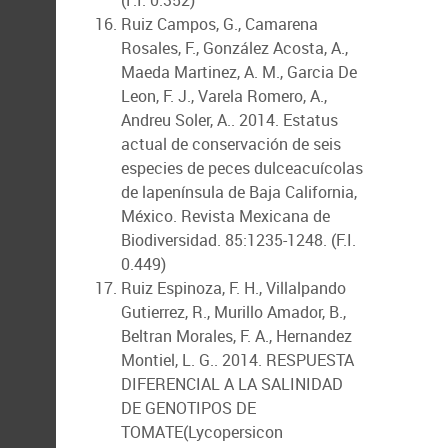
(F.I. 0.352)
Ruiz Campos, G., Camarena
Rosales, F., González Acosta, A.,
Maeda Martinez, A. M., Garcia De
Leon, F. J., Varela Romero, A.,
Andreu Soler, A.. 2014. Estatus
actual de conservación de seis
especies de peces dulceacuícolas
de lapenínsula de Baja California,
México. Revista Mexicana de
Biodiversidad. 85:1235-1248. (F.I.
0.449)
Ruiz Espinoza, F. H., Villalpando
Gutierrez, R., Murillo Amador, B.,
Beltran Morales, F. A., Hernandez
Montiel, L. G.. 2014. RESPUESTA
DIFERENCIAL A LA SALINIDAD
DE GENOTIPOS DE
TOMATE(Lycopersicon