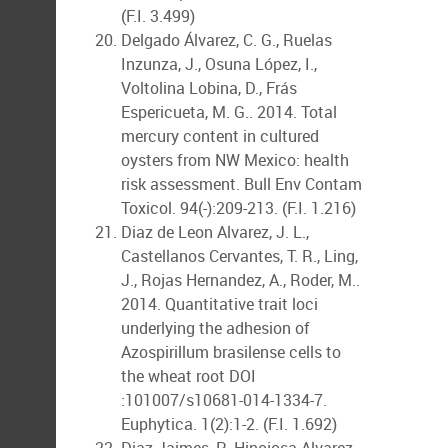
(F.I. 3.499)
Delgado Álvarez, C. G., Ruelas
Inzunza, J., Osuna López, I.,
Voltolina Lobina, D., Frás
Espericueta, M. G.. 2014. Total
mercury content in cultured
oysters from NW Mexico: health
risk assessment. Bull Env Contam
Toxicol. 94(-):209-213. (F.I. 1.216)
Diaz de Leon Alvarez, J. L.,
Castellanos Cervantes, T. R., Ling,
J., Rojas Hernandez, A., Roder, M..
2014. Quantitative trait loci
underlying the adhesion of
Azospirillum brasilense cells to
the wheat root DOI
:101007/s10681-014-1334-7.
Euphytica. 1(2):1-2. (F.I. 1.692)