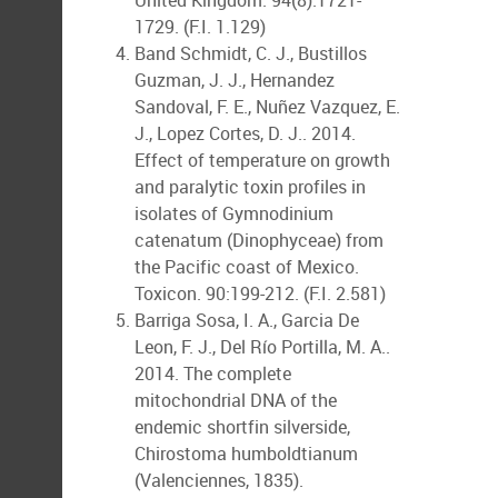
United Kingdom. 94(8):1721-
1729. (F.I. 1.129)
Band Schmidt, C. J., Bustillos
Guzman, J. J., Hernandez
Sandoval, F. E., Nuñez Vazquez, E.
J., Lopez Cortes, D. J.. 2014.
Effect of temperature on growth
and paralytic toxin profiles in
isolates of Gymnodinium
catenatum (Dinophyceae) from
the Pacific coast of Mexico.
Toxicon. 90:199-212. (F.I. 2.581)
Barriga Sosa, I. A., Garcia De
Leon, F. J., Del Río Portilla, M. A..
2014. The complete
mitochondrial DNA of the
endemic shortfin silverside,
Chirostoma humboldtianum
(Valenciennes, 1835).