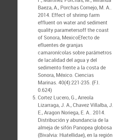
F., Martínez Porchas, M., Miranda
Baeza, A., Porchas Cornejo, M. A..
2014. Effect of shrimp farm
effluent on water and sediment
quality parametersoff the coast
of Sonora, MexicoEfecto de
efluentes de granjas
camaronícolas sobre parámetros
de lacalidad del agua y del
sedimento frente a la costa de
Sonora, México. Ciencias
Marinas. 40(4):221-235. (F.I.
0.624)
Cortez Lucero, G., Arreola
Lizarraga, J. A., Chavez Villalba, J.
E., Aragon Noriega, E. A.. 2014.
Distribución y abundancia de la
almeja de sifón Panopea globosa
(Bivalvia: Hiatellidae), en la región