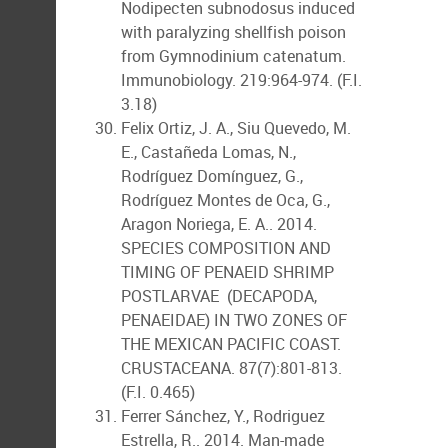
Nodipecten subnodosus induced
with paralyzing shellfish poison
from Gymnodinium catenatum.
Immunobiology. 219:964-974. (F.I.
3.18)
Felix Ortiz, J. A., Siu Quevedo, M.
E., Castañeda Lomas, N.,
Rodríguez Domínguez, G.,
Rodríguez Montes de Oca, G.,
Aragon Noriega, E. A.. 2014.
SPECIES COMPOSITION AND
TIMING OF PENAEID SHRIMP
POSTLARVAE (DECAPODA,
PENAEIDAE) IN TWO ZONES OF
THE MEXICAN PACIFIC COAST.
CRUSTACEANA. 87(7):801-813.
(F.I. 0.465)
Ferrer Sánchez, Y., Rodriguez
Estrella, R.. 2014. Man-made