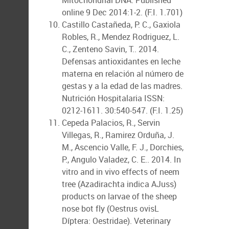
Mitochondrial DNA. Published
online 9 Dec 2014:1-2. (F.I. 1.701)
Castillo Castañeda, P. C., Gaxiola
Robles, R., Mendez Rodriguez, L.
C., Zenteno Savin, T.. 2014.
Defensas antioxidantes en leche
materna en relación al número de
gestas y a la edad de las madres.
Nutrición Hospitalaria ISSN:
0212-1611. 30:540-547. (F.I. 1.25)
Cepeda Palacios, R., Servin
Villegas, R., Ramirez Orduña, J.
M., Ascencio Valle, F. J., Dorchies,
P., Angulo Valadez, C. E.. 2014. In
vitro and in vivo effects of neem
tree (Azadirachta indica AJuss)
products on larvae of the sheep
nose bot fly (Oestrus ovisL
Díptera: Oestridae). Veterinary