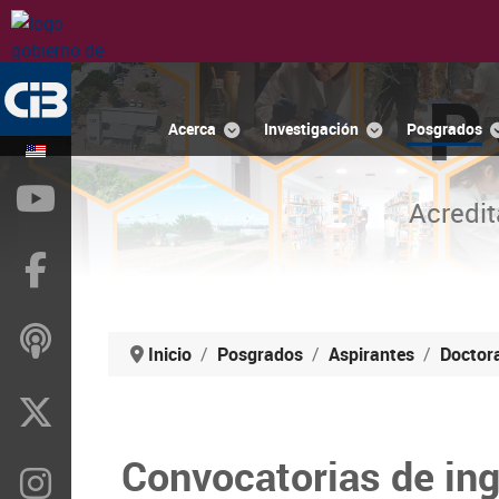
P
Acerca
Investigación
Posgrados
YouTube
Acredit
Facebook
ivoox
Inicio
Posgrados
Aspirantes
Doctor
X
Convocatorias de in
Instragram