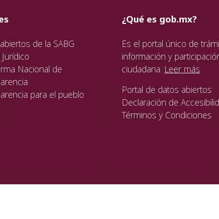
ida
da
ida
es
¿Qué es gob.mx?
abiertos de la SABG
Es el portal único de trámi
Jurídico
información y participació
orma Nacional de
ciudadana.
Leer más
arencia
Portal de datos abiertos
arencia para el pueblo
Declaración de Accesibili
Términos y Condiciones