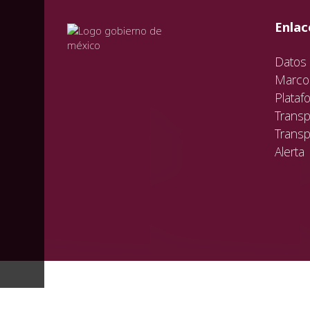
val
vali
val
Enlac
Datos 
Marco 
Plataf
Transp
Transp
Alerta