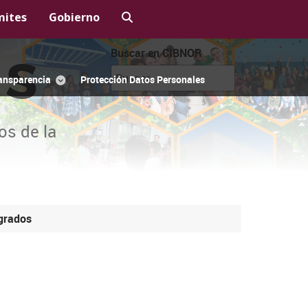
mites
Gobierno
Buscar en CIBNOR
OS
ansparencia
Protección Datos Personales
os de la
grados