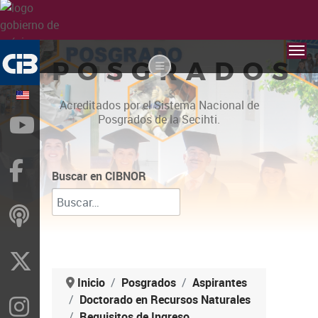
POSGRADOS
Acreditados por el Sistema Nacional de
Posgrados de la Secihti.
YouTube
Facebook
Buscar en CIBNOR
ivoox
X
Inicio
Posgrados
Aspirantes
Doctorado en Recursos Naturales
Instragram
Requisitos de Ingreso