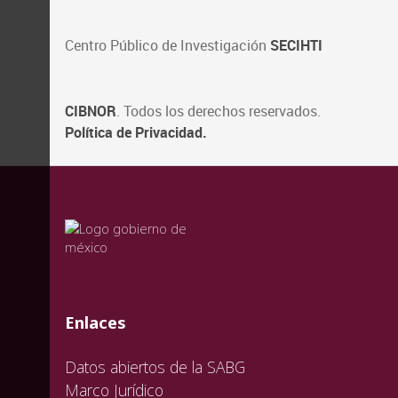
Centro Público de Investigación
SECIHTI
CIBNOR
. Todos los derechos reservados.
Política de Privacidad.
valida
valida
valida
Enlaces
Datos abiertos de la SABG
Marco Jurídico