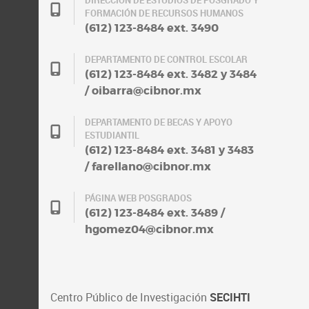
DIRECCIÓN DE ESTUDIOS DE POSGRADO Y
FORMACIÓN DE RECURSOS HUMANOS
(612) 123-8484 ext. 3490
DEPARTAMENTO DE CONTROL ESCOLAR
(612) 123-8484 ext. 3482 y 3484
/ oibarra@cibnor.mx
DEPARTAMENTO DE BECAS Y APOYO
ESTUDIANTIL
(612) 123-8484 ext. 3481 y 3483
/ farellano@cibnor.mx
PÁGINA WEB POSGRADOS
(612) 123-8484 ext. 3489 /
hgomez04@cibnor.mx
Centro Público de Investigación
SECIHTI