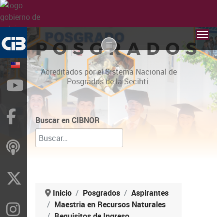
POSGRADOS
Acreditados por el Sistema Nacional de
Posgrados de la Secihti.
YouTube
Facebook
Buscar en CIBNOR
ivoox
X
Inicio
Posgrados
Aspirantes
Maestria en Recursos Naturales
Instragram
Requisitos de Ingreso