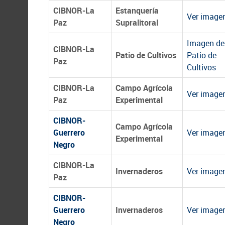
CIBNOR-La
Estanquería
Ver imagen
Paz
Supralitoral
Imagen de
CIBNOR-La
Patio de Cultivos
Patio de
Paz
Cultivos
CIBNOR-La
Campo Agrícola
Ver imagen
Paz
Experimental
CIBNOR-
Campo Agrícola
Guerrero
Ver imagen
Experimental
Negro
CIBNOR-La
Invernaderos
Ver imagen
Paz
CIBNOR-
Guerrero
Invernaderos
Ver imagen
Negro