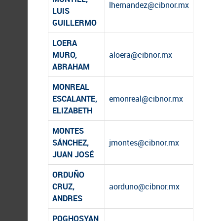
lhernandez@cibnor.mx
LUIS
GUILLERMO
LOERA
MURO,
aloera@cibnor.mx
ABRAHAM
MONREAL
ESCALANTE,
emonreal@cibnor.mx
ELIZABETH
MONTES
SÁNCHEZ,
jmontes@cibnor.mx
JUAN JOSÉ
ORDUÑO
CRUZ,
aorduno@cibnor.mx
ANDRES
POGHOSYAN