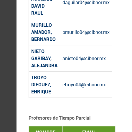
daguilar04@cibnor.mx
DAVID
RAUL
MURILLO
AMADOR,
bmurillo04@cibnor.mx
BERNARDO
NIETO
GARIBAY,
anieto04@cibnor.mx
ALEJANDRA
TROYO
DIEGUEZ,
etroyo04@cibnor.mx
ENRIQUE
Profesores de Tiempo Parcial