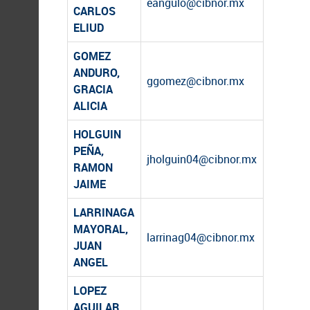
eangulo@cibnor.mx
CARLOS
ELIUD
GOMEZ
ANDURO,
ggomez@cibnor.mx
GRACIA
ALICIA
HOLGUIN
PEÑA,
jholguin04@cibnor.mx
RAMON
JAIME
LARRINAGA
MAYORAL,
larrinag04@cibnor.mx
JUAN
ANGEL
LOPEZ
AGUILAR,