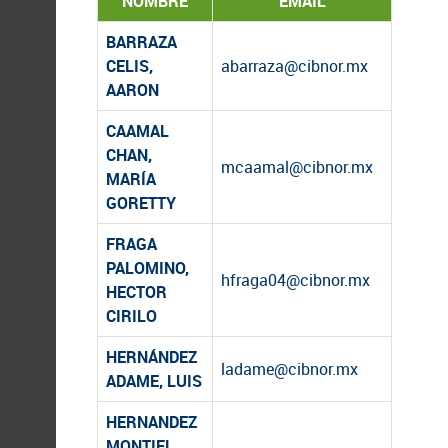
NOMBRE
EMAIL
BARRAZA
CELIS,
abarraza@cibnor.mx
AARON
CAAMAL
CHAN,
mcaamal@cibnor.mx
MARÍA
GORETTY
FRAGA
PALOMINO,
hfraga04@cibnor.mx
HECTOR
CIRILO
HERNÁNDEZ
ladame@cibnor.mx
ADAME, LUIS
HERNANDEZ
MONTIEL,