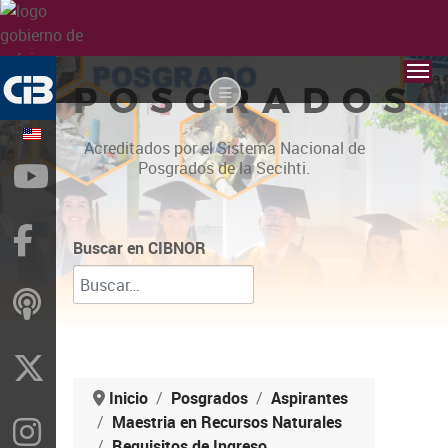
POSGRADOS
Acreditados por el Sistema Nacional de
Posgrados de la Secihti.
YouTube
Facebook
Buscar en CIBNOR
ivoox
X
Inicio
Posgrados
Aspirantes
Maestria en Recursos Naturales
Instragram
Requisitos de Ingreso