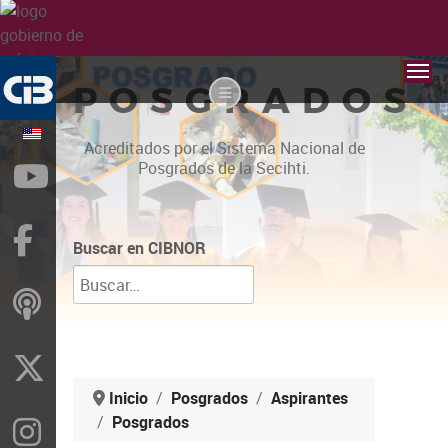
POSGRADOS
Acreditados por el Sistema Nacional de
Posgrados de la Secihti.
YouTube
Facebook
Buscar en CIBNOR
ivoox
X
Inicio
Posgrados
Aspirantes
Posgrados
Instragram