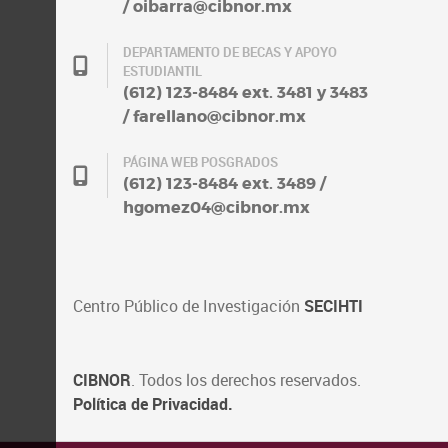
/ oibarra@cibnor.mx
DEPARTAMENTO DE BECAS Y APOYO
ESTUDIANTIL
(612) 123-8484 ext. 3481 y 3483
/ farellano@cibnor.mx
PÁGINA WEB POSGRADOS
(612) 123-8484 ext. 3489 /
hgomez04@cibnor.mx
Centro Público de Investigación
SECIHTI
CIBNOR
. Todos los derechos reservados.
Política de Privacidad.