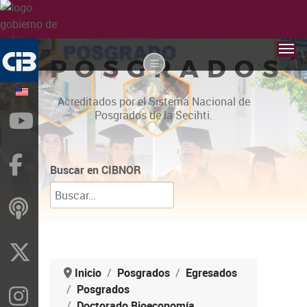
POSGRADOS
Acreditados por el Sistema Nacional de
Posgrados de la Secihti.
YouTube
Facebook
Buscar en CIBNOR
ivoox
X
Inicio
Posgrados
Egresados
Posgrados
Instragram
Doctorado Bioeconomía