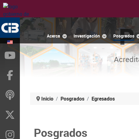
P
Acerca
Investigación
Posgrados
YouTube
Acredit
Facebook
ivoox
Inicio
Posgrados
Egresados
X
Posgrados
Instragram