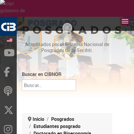
POSGRADOS
Acreditados por el Sistema Nacional de
Posgrados de la Secihti.
YouTube
Facebook
Buscar en CIBNOR
ivoox
X
Inicio
Posgrados
Estudiantes posgrado
Instragram
Doctorado en Bioeconomía