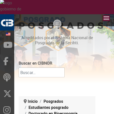
POSGRADOS
Acreditados por el Sistema Nacional de
Posgrados de la Secihti.
YouTube
Facebook
Buscar en CIBNOR
ivoox
X
Inicio
Posgrados
Estudiantes posgrado
Instragram
Doctorado en Bioeconomía