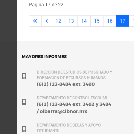
Página 17 de 22
12
13
14
15
16
17
MAYORES INFORMES
DIRECCIÓN DE ESTUDIOS DE POSGRADO Y
FORMACIÓN DE RECURSOS HUMANOS
(612) 123-8484 ext. 3490
DEPARTAMENTO DE CONTROL ESCOLAR
(612) 123-8484 ext. 3482 y 3484
/ oibarra@cibnor.mx
DEPARTAMENTO DE BECAS Y APOYO
ESTUDIANTIL