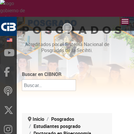
POSGRADOS
Acreditados por el Sistema Nacional de
Posgrados de la Secihti.
YouTube
Facebook
Buscar en CIBNOR
ivoox
X
Inicio
Posgrados
Estudiantes posgrado
Instragram
Doctorado en Bioeconomía