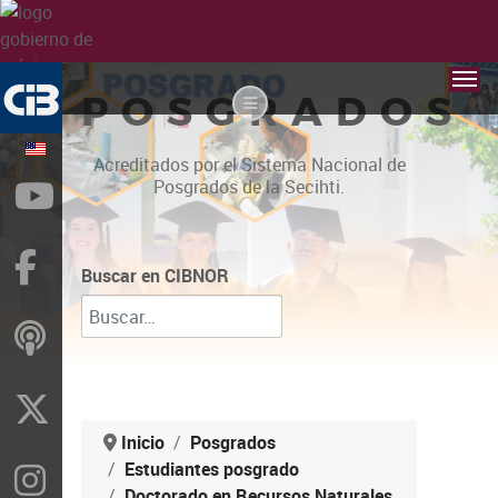
POSGRADOS
Acreditados por el Sistema Nacional de
Posgrados de la Secihti.
YouTube
Facebook
Buscar en CIBNOR
ivoox
X
Inicio
Posgrados
Estudiantes posgrado
Instragram
Doctorado en Recursos Naturales