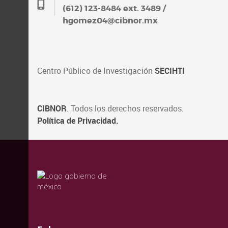
(612) 123-8484 ext. 3489 /
hgomez04@cibnor.mx
Centro Público de Investigación
SECIHTI
CIBNOR
. Todos los derechos reservados.
Política de Privacidad.
valida
valida