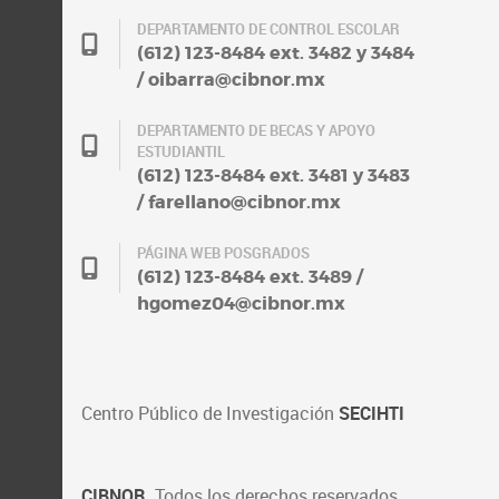
DEPARTAMENTO DE CONTROL ESCOLAR
(612) 123-8484 ext. 3482 y 3484
/ oibarra@cibnor.mx
DEPARTAMENTO DE BECAS Y APOYO
ESTUDIANTIL
(612) 123-8484 ext. 3481 y 3483
/ farellano@cibnor.mx
PÁGINA WEB POSGRADOS
(612) 123-8484 ext. 3489 /
hgomez04@cibnor.mx
Centro Público de Investigación
SECIHTI
CIBNOR
. Todos los derechos reservados.