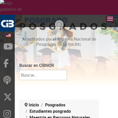
POSGRADOS
Acreditados por el Sistema Nacional de
Posgrados de la Secihti.
YouTube
Facebook
Buscar en CIBNOR
ivoox
X
Inicio
Posgrados
Estudiantes posgrado
Instragram
Maestría en Recursos Naturales