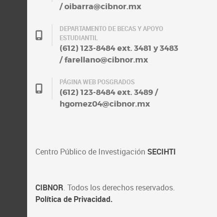
/ oibarra@cibnor.mx
DEPARTAMENTO DE BECAS Y APOYO
ESTUDIANTIL
(612) 123-8484 ext. 3481 y 3483
/ farellano@cibnor.mx
PÁGINA WEB POSGRADOS
(612) 123-8484 ext. 3489 /
hgomez04@cibnor.mx
Centro Público de Investigación
SECIHTI
CIBNOR
. Todos los derechos reservados.
Política de Privacidad.