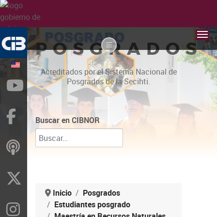
POSGRADOS
Acreditados por el Sistema Nacional de
Posgrados de la Secihti.
YouTube
Facebook
Buscar en CIBNOR
ivoox
X
Inicio
Posgrados
Estudiantes posgrado
Instragram
Maestría en Recursos Naturales