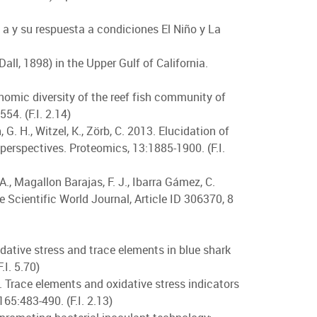
la a y su respuesta a condiciones El Niño y La
ll, 1898) in the Upper Gulf of California.
nomic diversity of the reef fish community of
4. (F.I. 2.14)
, G. H., Witzel, K., Zörb, C. 2013. Elucidation of
erspectives. Proteomics, 13:1885-1900. (F.I.
A., Magallon Barajas, F. J., Ibarra Gámez, C.
Scientific World Journal, Article ID 306370, 8
idative stress and trace elements in blue shark
.I. 5.70)
13. Trace elements and oxidative stress indicators
65:483-490. (F.I. 2.13)