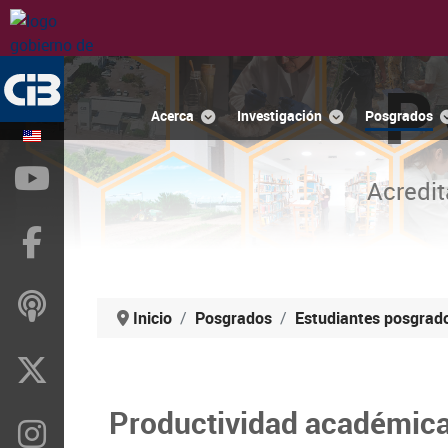
P
Acerca
Investigación
Posgrados
YouTube
Acredit
Facebook
ivoox
Inicio
Posgrados
Estudiantes posgrad
X
Productividad académic
Instragram