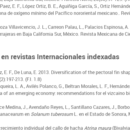
Paez, E. F., López Ortiz, B. E., Aguiñiga García, S., Ortiz Hern
zona de oxígeno mínimo del Pacífico nororiental mexicano.. Re
noza Villavicencio, J. L., Carreon Palau, L., Palacios Espinosa,
rajeras en Baja California Sur, México. Revista Mexicana de Ci
 en revistas Internacionales indexadas
ez, E. F., De Luna, E. 2013. Diversification of the pectoral fin
):197-213. (F.I. 1.8)
ira, L. A., Avilés Polanco, G., Beltran Morales, L. F., Hernánde
rea of an emerging economy: recommendations for el vizcaino bio
e Medina, J., Avendaño Reyes, L., Santillano Cazares, J., Borboa
solanacearum en
Solanum tuberosum
L. en el Estado de Sonora, 
crecimiento individual del callo de hacha
Atrina maura
(Bivalvia