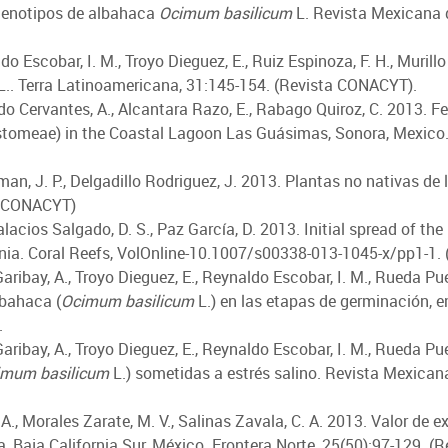
 genotipos de albahaca
Ocimum basilicum
L. Revista Mexicana d
ldo Escobar, I. M., Troyo Dieguez, E., Ruiz Espinoza, F. H., Muril
.. Terra Latinoamericana, 31:145-154. (Revista CONACYT).
vedo Cervantes, A., Alcantara Razo, E., Rabago Quiroz, C. 2013
omeae) in the Coastal Lagoon Las Guásimas, Sonora, Mexico. H
bman, J. P., Delgadillo Rodriguez, J. 2013. Plantas no nativas de
ta CONACYT)
Palacios Salgado, D. S., Paz García, D. 2013. Initial spread of th
ornia. Coral Reefs, VolOnline-10.1007/s00338-013-1045-x/pp1-1
Garibay, A., Troyo Dieguez, E., Reynaldo Escobar, I. M., Rueda Pu
lbahaca (
Ocimum basilicum
L.) en las etapas de germinación, e
.
 Garibay, A., Troyo Dieguez, E., Reynaldo Escobar, I. M., Rueda P
imum basilicum
L.) sometidas a estrés salino. Revista Mexicana
., Morales Zarate, M. V., Salinas Zavala, C. A. 2013. Valor de e
a, Baja California Sur, México. Frontera Norte, 25(50):97-129. 