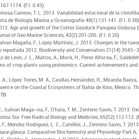
167-1174. (F.I. 0.43)
pinosa Carreon, T. L. 2013. Variabilidad estacional de la clorofi
ista de Biología Marina y Oceanografía 48(1):131-141. (F.I. 0.38)
 2013. Age and growth of the Cortes Geoduck Panopea Globosa (Da
rnal of Geo-Marine Sciences, 42(2):201-205. (F.I. 0.20)
Galvan Magaña, F., Lopez Martinez, J. 2013. Changes in the taxo
o reportada 2012. Biodiversity and Conservation 21(14):3543–355
az de Leon, J. L., Matros, A., Mock, H., Perez Alfocea, F., Salekdeh
s of crop plants using proteomics -Current achievements and p
 A., López Torres, M. A., Casillas Hernández, R., Miranda Baeza, 
luence on the Coastal Ecosystems of Bahía de Kino, Mexico. The 
370
., Galvan Maga~na, F., O'hara, T. M., Zenteno Savin, T. 2013. Ox
fornia Sur. Free Radical Biology and Medicine, 65(S2):112-112. (F
 F., Mendez Rodriguez, L. C., Catellini, J., Zenteno Savin, T. 20
nace glauca
. Comparative Biochemistry and Physiology Part A, 1