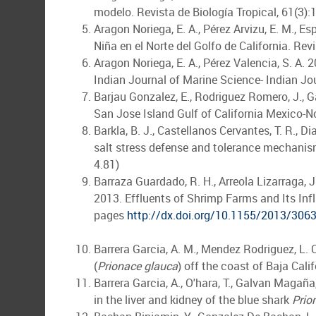
modelo. Revista de Biología Tropical, 61(3):1
Aragon Noriega, E. A., Pérez Arvizu, E. M., Es
Niña en el Norte del Golfo de California. Rev
Aragon Noriega, E. A., Pérez Valencia, S. A.
Indian Journal of Marine Science- Indian Jou
Barjau Gonzalez, E., Rodriguez Romero, J., 
San Jose Island Gulf of California Mexico-N
Barkla, B. J., Castellanos Cervantes, T. R., Di
salt stress defense and tolerance mechanism
4.81)
Barraza Guardado, R. H., Arreola Lizarraga, J.
2013. Effluents of Shrimp Farms and Its Inf
pages
http://dx.doi.org/10.1155/2013/306
Barrera Garcia, A. M., Mendez Rodriguez, L. C
(
Prionace glauca
) off the coast of Baja Cali
Barrera Garcia, A., O'hara, T., Galvan Magaña,
in the liver and kidney of the blue shark
Prio