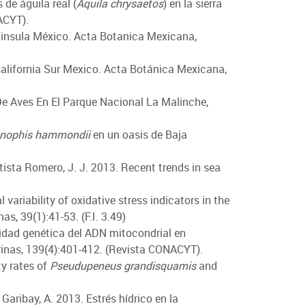
 de águila real (
Aquila chrysaetos
) en la sierra
ACYT).
ninsula México. Acta Botanica Mexicana,
alifornia Sur Mexico. Acta Botánica Mexicana,
 De Aves En El Parque Nacional La Malinche,
nophis hammondii
en un oasis de Baja
autista Romero, J. J. 2013. Recent trends in sea
variability of oxidative stress indicators in the
s, 39(1):41-53. (F.I. 3.49)
rsidad genética del ADN mitocondrial en
rinas, 139(4):401-412. (Revista CONACYT).
ty rates of
Pseudupeneus grandisquamis
and
 Garibay, A. 2013. Estrés hídrico en la