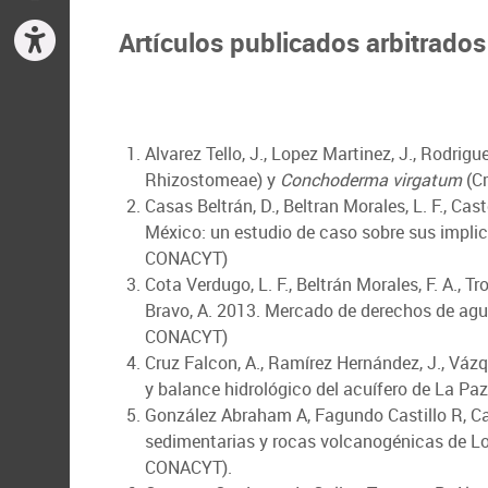
Artículos publicados arbitrado
Alvarez Tello, J., Lopez Martinez, J., Rodrig
Rhizostomeae) y
Conchoderma virgatum
(Cr
Casas Beltrán, D., Beltran Morales, L. F., Ca
México: un estudio de caso sobre sus implica
CONACYT)
Cota Verdugo, L. F., Beltrán Morales, F. A., Tr
Bravo, A. 2013. Mercado de derechos de agua
CONACYT)
Cruz Falcon, A., Ramírez Hernández, J., Vázq
y balance hidrológico del acuífero de La Pa
González Abraham A, Fagundo Castillo R, Car
sedimentarias y rocas volcanogénicas de Lo
CONACYT).