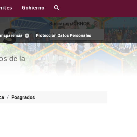
mites
Gobierno
Buscar en CIBNOR
OS
ansparencia
Protección Datos Personales
os de la
ca
Posgrados