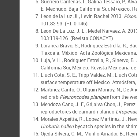
Guerrero Cardenas, I., Galina Tessaro, P., Al
El Mechudo, Baja California Sur, M+exico. R
Leon de la Luz JL, Levin Rachel 2013.
Pisoni
101:83-93. (F.I. 0.146)
Leon De La Luz, J. L., Medel Narvaez, A. 20
103:119-126. (Revista CONACYT).
Loranca Bravo, S., Rodriguez Estrella, R., B
Tlaxcala, México. Acta Zoológica Mexicana,
Luja, V. H., Rodriguez Estrella, R., Sinervo,
California Sur, México. Revista Mexicana de B
Lluch Cota, S. E., Tripp Valdez, M., Lluch Cot
surface temperature off Mexico. Atmósfera, 2
Martinez Canto, O., Olguin Monroy, N., De And
red crab
Pleuroncodes planipes
from the west
Mendoza Cano, J. F., Grijalva Chon, J., Pere
reproductores de camarón blanco
Litopena
Morales Azpeitia, R., Lopez Martinez, J., Nev
Urobatis halleri
bycatch species in the shrim
Ojeda Silvera, C. M., Murillo Amador, B., Reyn