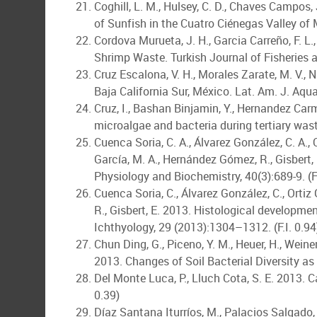
Coghill, L. M., Hulsey, C. D., Chaves Campos
of Sunfish in the Cuatro Ciénegas Valley of M
Cordova Murueta, J. H., Garcia Carreño, F. L
Shrimp Waste. Turkish Journal of Fisheries a
Cruz Escalona, V. H., Morales Zarate, M. V., 
Baja California Sur, México. Lat. Am. J. Aquat
Cruz, I., Bashan Binjamin, Y., Hernandez Car
microalgae and bacteria during tertiary wast
Cuenca Soria, C. A., Álvarez González, C. A., 
García, M. A., Hernández Gómez, R., Gisbert,
Physiology and Biochemistry, 40(3):689-9. (F.
Cuenca Soria, C., Álvarez González, C., Ortiz
R., Gisbert, E. 2013. Histological developme
Ichthyology, 29 (2013):1304–1312. (F.I. 0.94
Chun Ding, G., Piceno, Y. M., Heuer, H., Weiner
2013. Changes of Soil Bacterial Diversity as
Del Monte Luca, P., Lluch Cota, S. E. 2013. 
0.39)
Díaz Santana Iturríos, M., Palacios Salgado,