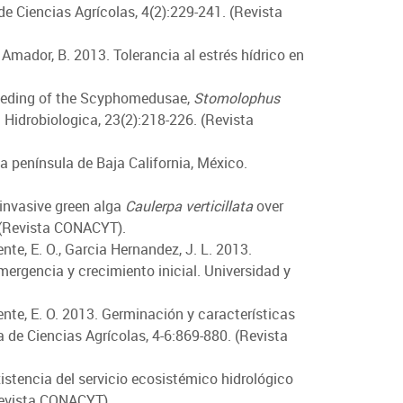
e Ciencias Agrícolas, 4(2):229-241. (Revista
lo Amador, B. 2013. Tolerancia al estrés hídrico en
. Feeding of the Scyphomedusae,
Stomolophus
idrobiologica, 23(2):218-226. (Revista
 la península de Baja California, México.
e invasive green alga
Caulerpa verticillata
over
. (Revista CONACYT).
ente, E. O., Garcia Hernandez, J. L. 2013.
mergencia y crecimiento inicial. Universidad y
uente, E. O. 2013. Germinación y características
 de Ciencias Agrícolas, 4-6:869-880. (Revista
xistencia del servicio ecosistémico hidrológico
(Revista CONACYT).