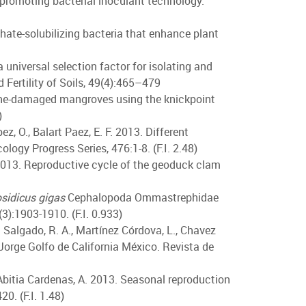
-promoting bacterial inoculant technology:
hate-solubilizing bacteria that enhance plant
 universal selection factor for isolating and
 Fertility of Soils, 49(4):465–479
icane-damaged mangroves using the knickpoint
)
ez, O., Balart Paez, E. F. 2013. Different
ology Progress Series, 476:1-8. (F.I. 2.48)
E. 2013. Reproductive cycle of the geoduck clam
sidicus gigas
Cephalopoda Ommastrephidae
3):1903-1910. (F.I. 0.933)
a Salgado, R. A., Martínez Córdova, L., Chavez
orge Golfo de California México. Revista de
 Abitia Cardenas, A. 2013. Seasonal reproduction
0. (F.I. 1.48)