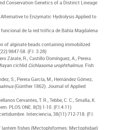
 and Conservation Genetics of a Distinct Lineage
n Alternative to Enzymatic Hydrolysis Applied to
is funcional de la red trófica de Bahía Magdalena
ion of alginate beads containing immobilized
2):9847-58. (F.I. 3.28)
rero Zárate, R., Castillo Domínguez, A., Perera
 Mayan cichlid
Cichlasoma urophthalmus
. Fish
nández, S., Perera García, M., Hernández Gómez,
halmus
(Günther 1862). Journal of Applied
tellanos Cervantes, T. R., Tebbe, C. C., Smalla, K.
em. PLOS ONE. 8(3):1-10. (F.I.4.11)
ertidumbre. Interciencia, 38(11):712-718. (F.I.
 of lantern fishes (Myctophiformes: Myctophidae)