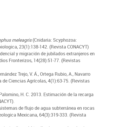
phus meleagris
(Cnidaria: Scyphozoa:
robiologica, 23(1):138-142. (Revista CONACYT)
sidencial y migración de jubilados extranjeros en
ios Fronterizos, 14(28):51-77. (Revistas
ernández Trejo, V. Á., Ortega Rubio, A., Navarro
de Ciencias Agrícolas, 4(1):63-75. (Revistas
 Palomino, H. C. 2013. Estimación de la recarga
ONACYT).
 sistemas de flujo de agua subterránea en rocas
eologica Mexicana, 64(3):319-333. (Revista