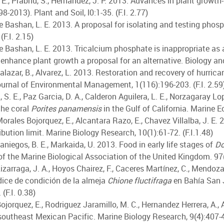
E., Prabhu, S., Hernandez, J. P. 2013. Advances in plant growth
-2013). Plant and Soil, l0:1-35. (F.I. 2.77)
 Bashan, L. E. 2013. A proposal for isolating and testing phosp
(F.I. 2.15)
 Bashan, L. E. 2013. Tricalcium phosphate is inappropriate as a
 enhance plant growth a proposal for an alternative. Biology and
Salazar, B., Alvarez, L. 2013. Restoration and recovery of hurr
Journal of Environmental Management, 1(116):196-203. (F.I. 2.59
 S. E., Paz Garcia, D. A., Calderon Aguilera, L. E., Norzagaray Lop
the coral
Porites panamensis
in the Gulf of California. Marine Ec
 Morales Bojorquez, E., Alcantara Razo, E., Chavez Villalba, J. 
bution limit. Marine Biology Research, 10(1):61-72. (F.I.1.48)
aniegos, B. E., Markaida, U. 2013. Food in early life stages of
Do
of the Marine Biological Association of the United Kingdom. 97(
 Lizarraga, J. A., Hoyos Chairez, F., Caceres Martínez, C., Mendoz
ndice de condición de la almeja
Chione fluctifraga
en Bahía San J
(F.I. 0.38)
jorquez, E., Rodriguez Jaramillo, M. C., Hernandez Herrera, A.,
outheast Mexican Pacific. Marine Biology Research, 9(4):407-42