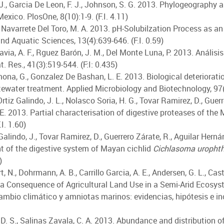
, J., Garcia De Leon, F. J., Johnson, S. G. 2013. Phylogeography
exico. PlosOne, 8(10):1-9. (F.I. 4.11)
., Navarrete Del Toro, M. A. 2013. pH-Solubilzation Process as a
nd Aquatic Sciences, 13(4):639-646. (F.I. 0.59)
Navia, A. F., Rguez Barón, J. M., Del Monte Luna, P. 2013. Anális
. Res., 41(3):519-544. (F:I: 0.435)
mona, G., Gonzalez De Bashan, L. E. 2013. Biological deteriorat
ewater treatment. Applied Microbiology and Biotechnology, 97(2
Ortiz Galindo, J. L., Nolasco Soria, H. G., Tovar Ramirez, D., Guer
 E. 2013. Partial characterisation of digestive proteases of the
I. 1.60)
 Galindo, J., Tovar Ramirez, D., Guerrero Zárate, R., Aguilar Her
nt of the digestive system of Mayan cichlid
Cichlasoma uropht
)
t, N., Dohrmann, A. B., Carrillo Garcia, A. E., Andersen, G. L., Cas
 a Consequence of Agricultural Land Use in a Semi-Arid Ecosyst
Cambio climático y amniotas marinos: evidencias, hipótesis e inc
 D. S., Salinas Zavala, C. A. 2013. Abundance and distribution