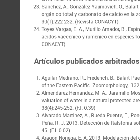
Sánchez, A., González Yajimovich, O., Balart 
orgánico total y carbonato de calcio en la 
30(1):222-232. (Revista CONACYT).
Toyes Vargas, E. A., Murillo Amador, B., Espi
ácidos vaccénico y ruménico en especies for
CONACYT).
Artículos publicados arbitrados
Aguilar Medrano, R., Frederich, B., Balart Pa
of the Eastern Pacific. Zoomorphology, 132(2
Almendarez Hernandez, M. A., Jaramillo Mosque
valuation of water in a natural protected a
38(4):245-252. (F.I. 0.39)
Alvarado Martinez, A., Rueda Puente, E., Ponc
Peña, R. J. 2013. Detección de Ralstonia 
45. (F.I. 0.02)
Aragon Noriega, E. A. 2013. Modelación del 