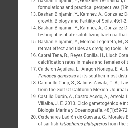
Bashan Binjamin, Y., Gonzalez De Bashan, L. 
formulations and practical perspectives (1998
Bashan Binjamin, Y., Kamnev, A., Gonzalez De
growth. Biology and Fertility of Soils, 49:1-2. 
Bashan Binjamin, Y., Kamnev, A., Gonzalez De
testing phosphate-solubilizing bacteria that
Bashan Binjamin, Y., Moreno Legorreta, M., 
retreat effect and tides as dredging tools. 
Cabral Tena, R., Reyes Bonilla, H., Lluch Cota,
calcification rates in males and females of 
Calderon Aguilera, L., Aragon Noriega, E. A.,
Panopea generosa
at its southernmost distri
Camarillo Coop, S., Salinas Zavala, C. A., Lav
from the Gulf Of California Mexico. Journal 
Castillo Durán, A., Castro Acedo, A., Arreola
Villalba, J. E. 2013. Ciclo gametogénico e í
Biología Marina y Oceanografía, 48(1):59-72. 
Cerdenares Ladrón de Guevara, G., Morales Bo
of sailfish
Istiophorus platypterus
from the s