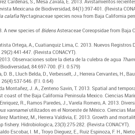
varez Cardenas, S., Mesa Zavala, E. 2013. Avistamientos recientes
evista Mexicana de Biodiversidad, 84(1):397-401. (Revista CON
a calafia
Nyctaginaceae species nova from Baja California pe
13. A new species of
Bidens
Asteraceae Coreopsidae from Baja C
autista Ortega, A., Cuatianquiz Lima, C. 2013. Nuevos Registros
 29(2):441-447. (Revista CONACYT).
 B. 2013. Observaciones sobre la dieta de la culebra de agua
Tham
iodiversidad, 84:697-700. (F.I. 0.579)
a, D. B., Lluch Belda, D., Verbesselt, J., Herrera Cervantes, H., B
6(4):537-546. (F.I. 0.64)
a Montañez, J. A., Zenteno Savin, T. 2013. Spatial and temporal 
 coast of the Baja California Peninsula Mexico. Ciencias Marina
z Enriquez, R., Ramos Paredes, J., Varela Romero, A. 2013. Dive
eus vannamei
utilizados en el Noroeste de México. Ciencias Ma
árez Martínez, M., Herrera Valdivia, E. 2013. Growth and mortali
p fishery. Hidrobiologica, 23(3):275-282. (Revista CONACYT).
aldo Escobar, I. M., Troyo Dieguez, E., Ruiz Espinoza, F. H., Nieto