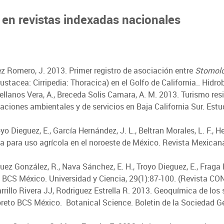
s en revistas indexadas nacionales
uez Romero, J. 2013. Primer registro de asociación entre
Stomolo
ustacea: Cirripedia: Thoracica) en el Golfo de California.. Hid
stellanos Vera, A., Breceda Solis Camara, A. M. 2013. Turismo re
ciones ambientales y de servicios en Baja California Sur. Estud
oyo Dieguez, E., García Hernández, J. L., Beltran Morales, L. F., H
 para uso agrícola en el noroeste de México. Revista Mexicana 
uez González, R., Nava Sánchez, E. H., Troyo Dieguez, E., Fraga
z BCS México. Universidad y Ciencia, 29(1):87-100. (Revista C
rillo Rivera JJ, Rodriguez Estrella R. 2013. Geoquímica de los
reto BCS México. Botanical Science. Boletin de la Sociedad G