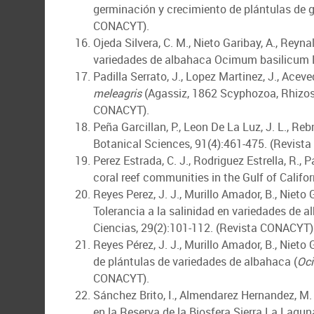
germinación y crecimiento de plántulas de
CONACYT).
Ojeda Silvera, C. M., Nieto Garibay, A., Reyna
variedades de albahaca Ocimum basilicum L
Padilla Serrato, J., Lopez Martinez, J., Ace
meleagris
(Agassiz, 1862 Scyphozoa, Rhizost
CONACYT).
Peña Garcillan, P., Leon De La Luz, J. L., Re
Botanical Sciences, 91(4):461-475. (Revis
Perez Estrada, C. J., Rodriguez Estrella, R., 
coral reef communities in the Gulf of Calif
Reyes Perez, J. J., Murillo Amador, B., Nieto 
Tolerancia a la salinidad en variedades de a
Ciencias, 29(2):101-112. (Revista CONACYT)
Reyes Pérez, J. J., Murillo Amador, B., Nieto
de plántulas de variedades de albahaca (
Oc
CONACYT).
Sánchez Brito, I., Almendarez Hernandez, M. A
en la Reserva de la Biosfera Sierra La Lagun