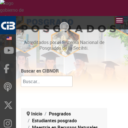
POSGRADOS
Acreditados por el Sistema Nacional de
Posgrados de la Secihti.
YouTube
Facebook
Buscar en CIBNOR
ivoox
X
Inicio
Posgrados
Estudiantes posgrado
Instragram
Maestría en Recursos Naturales