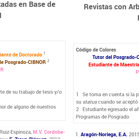
stadas en Base de
Revistas con Arb
I
Código de Colores
1
iante de Doctorado
Tutor del Posgrado
2
de Posgrado-CIBNOR
Estudiante de Maestrí
OR
P
e de su trabajo de tesis y/o
1
Se toma en cuenta si la pu
su
status
cuando se aceptó 
ior de alguno de nuestros
2
Estudiante egresado el añ
Programas de Posgrado
. Ruiz-Espinoza,
M.V. Cordoba-
Aragón-Noriega, E.A.
2015