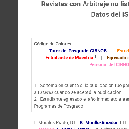
Revistas con Arbitraje no li
Datos del IS
Código de Colores
Tutor del Posgrado-CIBNOR
|
Estud
1
Estudiante de Maestría
|
Egresado 
Personal del CIBN
1
Se toma en cuenta si la publicación fue part
su
status
cuando se aceptó la publicación
2
Estudiante egresado el año inmediato anter
Programas de Posgrado
Morales-Prado, B.L.,
B. Murillo-Amador
, F.H