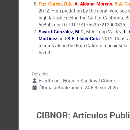
Paz-García, D.A.
,
A. Aldana-Moreno
,
R.A. Ca
2012. High predation by the corallivore sea 
high-latitude reef in the Gulf of California. 
5(e94). doi:10.1017/S1755267212000826.
Sicard-González, M.T.
, M.A. Tripp-Valdez,
L.
Martínez
and
S.E. Lluch-Cota
. 2012. Coasta
records along the Baja California peninsula
65-69.
Detalles
Escrito por:
Horacio Sandoval Gómez
Última actualización: 24 Febrero 2026
CIBNOR: Artículos Publ