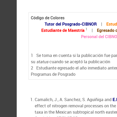
Código de Colores
Tutor del Posgrado-CIBNOR
|
Estud
1
Estudiante de Maestría
|
Egresado 
Personal del CIBN
1
Se toma en cuenta si la publicación fue part
su
status
cuando se aceptó la publicación
2
Estudiante egresado el año inmediato anter
Programas de Posgrado
Camalich, J., A. Sanchez, S. Aguiñiga and
E.
effect of nitrogen removal processes on the
taxa in the Mexican subtropical north easte