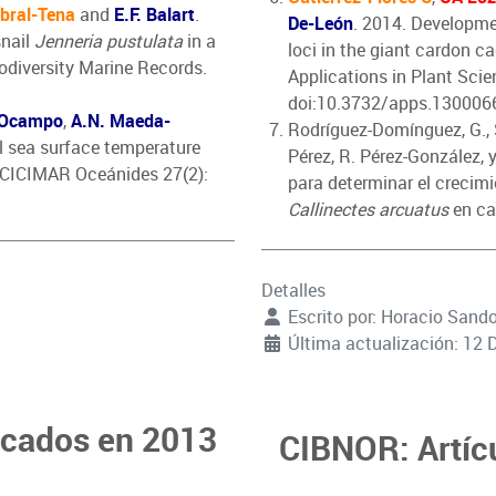
bral-Tena
and
E.F. Balart
.
De-León
. 2014. Developme
snail
Jenneria pustulata
in a
loci in the giant cardon c
Biodiversity Marine Records.
Applications in Plant Scie
doi:10.3732/apps.130006
 Ocampo
,
A.N. Maeda-
Rodríguez-Domínguez, G., 
l sea surface temperature
Pérez, R. Pérez-González, 
. CICIMAR Oceánides 27(2):
para determinar el crecimi
Callinectes arcuatus
en cau
Detalles
Escrito por:
Horacio Sand
Última actualización: 12 
icados en 2013
CIBNOR: Artíc