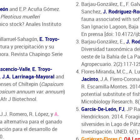
Barjau-González, E., F. Ga
León
and E.P. Acuña Gómez.
Sanchez,
J. Rodríguez-R
o
Pleoticus muelleri
fauna associated with soft
ico stock? Anales Instituto
San Ignacio Lagoon, Baja C
En prensa [doi: 10.4172/i
Villarruel-Sahagún,
E. Troyo-
Barjau-González, E.,
J. Ro
tura y precipitación y su
Diversidad taxonómica del
nora. Revista Chapingo Serie
oeste de la Bahía de La Pa
Agropecuario. 2(2):117-12
Ascencio-Valle
,
E. Troyo-
Flores-Miranda, M.C., A. L
,
J.A. Larrinaga-Mayoral
and
Jacinto
, J.A. Fierro-Coro
onses of Chiltepin (
Capsicum
R. Escamilla-Montes. 2014
psicum annuum var. annuum
)
potential substitute of fis
 Afr J Biotechnol.
Microbiology Research. 8(
García-De-León, FJ
, JP R
 J.J. Romero, R. López, y
A.
Hendrickson. 2014. Foragi
na alternativa para el ganado
silversides in Lago de Pá
ación para el desarrollo de
Investigación. UNED. 6(1)
0.
Gutiérrez-Flores C
,
OA Loz