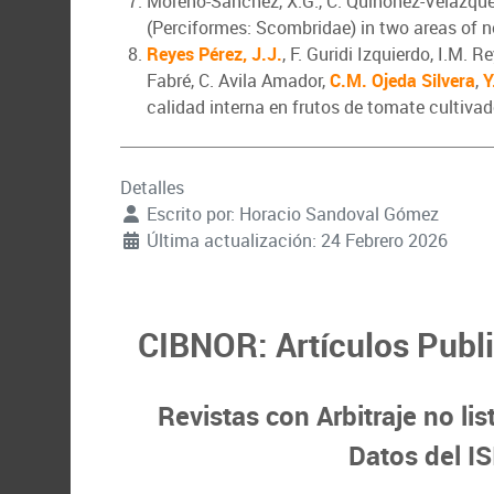
Moreno-Sánchez, X.G., C. Quiñónez-Velázque
(Perciformes: Scombridae) in two areas of n
Reyes Pérez, J.J.
, F. Guridi Izquierdo, I.M.
Fabré, C. Avila Amador,
C.M. Ojeda Silvera
,
Y
calidad interna en frutos de tomate cultivad
Detalles
Escrito por:
Horacio Sandoval Gómez
Última actualización: 24 Febrero 2026
CIBNOR: Artículos Publ
Revistas con Arbitraje no li
Datos del IS