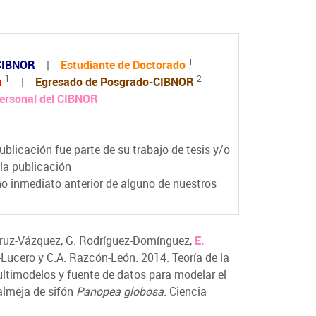
1
-CIBNOR
|
Estudiante de Doctorado
1
2
a
|
Egresado de Posgrado-CIBNOR
ersonal del CIBNOR
blicación fue parte de su trabajo de tesis y/o
la publicación
o inmediato anterior de alguno de nuestros
 Cruz-Vázquez, G. Rodríguez-Domínguez,
E.
z-Lucero y C.A. Razcón-León. 2014. Teoría de la
ultimodelos y fuente de datos para modelar el
almeja de sifón
Panopea globosa
. Ciencia