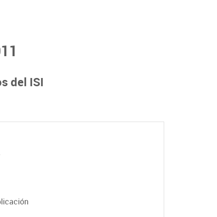
011
s del ISI
2
licación