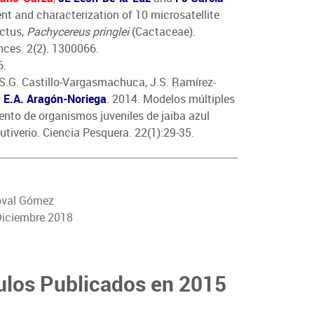
nt and characterization of 10 microsatellite
actus,
Pachycereus pringlei
(Cactaceae).
nces. 2(2). 1300066.
6.
S.G. Castillo-Vargasmachuca, J.S. Ramírez-
y
E.A. Aragón-Noriega
. 2014. Modelos múltiples
ento de organismos juveniles de jaiba azul
tiverio. Ciencia Pesquera. 22(1):29-35.
oval Gómez
Diciembre 2018
ulos Publicados en 2015