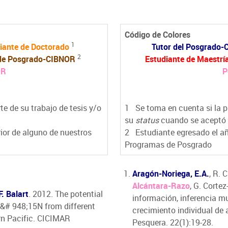
Código de Colores
1
iante de Doctorado
Tutor del Posgrado
2
de Posgrado-CIBNOR
Estudiante de Maestrí
OR
P
e de su trabajo de tesis y/o
1
Se toma en cuenta si la pu
su
status
cuando se aceptó 
ior de alguno de nuestros
2
Estudiante egresado el añ
Programas de Posgrado
Aragón-Noriega, E.A.
, R.
Alcántara-Razo
, G. Corte
F. Balart
. 2012. The potential
información, inferencia m
 &# 948;15N from different
crecimiento individual de 
rn Pacific. CICIMAR
Pesquera. 22(1):19-28.