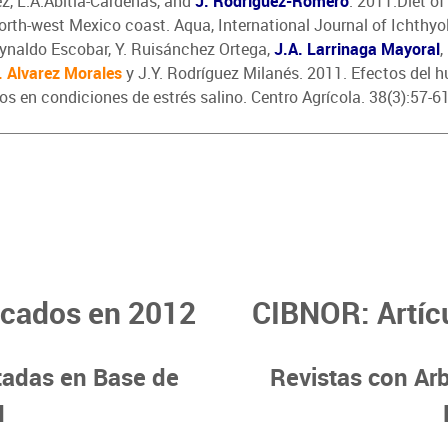
z, L.A.Abitia-Cárdenas, and
J. Rodríguez-Romero
. 2011.Diet of
orth-west Mexico coast. Aqua, International Journal of Ichthyo
 Reynaldo Escobar, Y. Ruisánchez Ortega,
J.A. Larrinaga Mayoral
,
. Alvarez Morales
y J.Y. Rodríguez Milanés. 2011. Efectos del 
os en condiciones de estrés salino. Centro Agrícola. 38(3):57-6
icados en 2012
CIBNOR: Artíc
stadas en Base de
Revistas con Arb
I