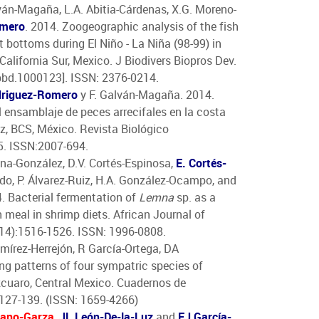
lván-Magaña, L.A. Abitia-Cárdenas, X.G. Moreno-
omero
. 2014. Zoogeographic analysis of the fish
 bottoms during El Niño - La Niña (98-99) in
alifornia Sur, Mexico. J Biodivers Biopros Dev.
jbbd.1000123]. ISSN: 2376-0214.
driguez-Romero
y F. Galván-Magaña. 2014.
 ensamblaje de peces arrecifales en la costa
z, BCS, México. Revista Biológico
5. ISSN:2007-694.
una-González, D.V. Cortés-Espinosa,
E. Cortés-
nado, P. Álvarez-Ruiz, H.A. González-Ocampo, and
. Bacterial fermentation of
Lemna
sp. as a
h meal in shrimp diets. African Journal of
14):1516-1526. ISSN: 1996-0808.
amírez-Herrejón, R García-Ortega, DA
ng patterns of four sympatric species of
tzcuaro, Central Mexico. Cuadernos de
:127-139. (ISSN: 1659-4266)
ano-Garza
,
JL León-De-la-Luz
and
FJ García-