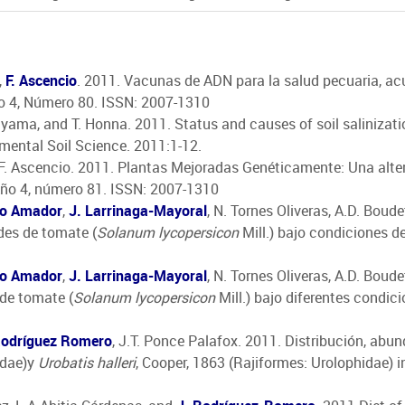
,
F. Ascencio
. 2011. Vacunas de ADN para la salud pecuaria, ac
ño 4, Número 80. ISSN: 2007-1310
jiyama, and T. Honna. 2011. Status and causes of soil salinizatio
nmental Soil Science. 2011:1-12.
 F. Ascencio. 2011. Plantas Mejoradas Genéticamente: Una altern
 Año 4, número 81. ISSN: 2007-1310
llo Amador
,
J. Larrinaga-Mayoral
, N. Tornes Oliveras, A.D. Bou
es de tomate (
Solanum lycopersicon
Mill.) bajo condiciones d
llo Amador
,
J. Larrinaga-Mayoral
, N. Tornes Oliveras, A.D. Bou
 de tomate (
Solanum lycopersicon
Mill.) bajo diferentes condici
Rodríguez Romero
, J.T. Ponce Palafox. 2011. Distribución, abu
idae)y
Urobatis halleri
, Cooper, 1863 (Rajiformes: Urolophidae) in