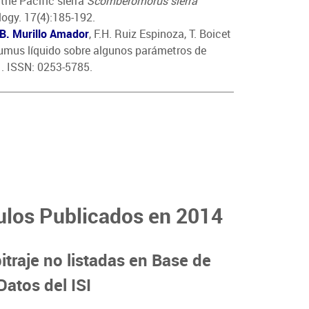
 the Pacific sierra
Scomberomorus sierra
logy. 17(4):185-192.
B. Murillo Amador
, F.H. Ruiz Espinoza, T. Boicet
humus líquido sobre algunos parámetros de
1. ISSN: 0253-5785.
ulos Publicados en 2014
itraje no listadas en Base de
Datos del ISI