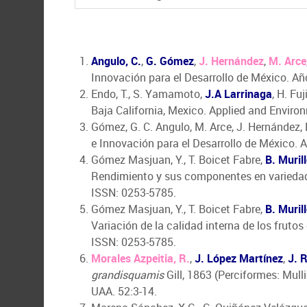
Angulo, C.
,
G. Gómez
,
J. Hernández
,
M. Arce
Innovación para el Desarrollo de México. A
Endo, T., S. Yamamoto,
J.A Larrinaga
, H. Fu
Baja California, Mexico. Applied and Enviro
Gómez, G. C. Angulo, M. Arce, J. Hernández,
e Innovación para el Desarrollo de México.
Gómez Masjuan, Y., T. Boicet Fabre,
B. Muri
Rendimiento y sus componentes en variedad
ISSN: 0253-5785.
Gómez Masjuan, Y., T. Boicet Fabre,
B. Muri
Variación de la calidad interna de los frutos
ISSN: 0253-5785.
Morales Azpeitia, R.
,
J. López Martínez
,
J. 
grandisquamis
Gill, 1863 (Perciformes: Mull
UAA. 52:3-14.