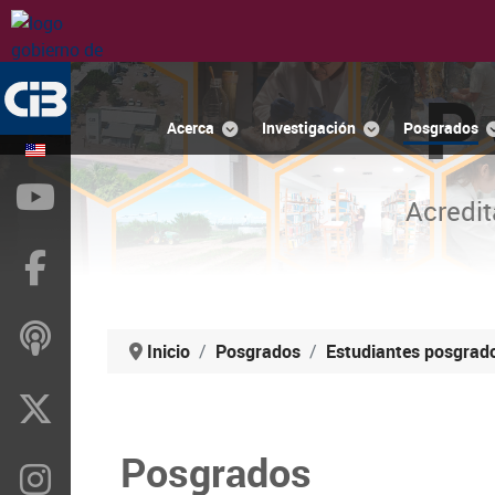
P
Acerca
Investigación
Posgrados
YouTube
Acredit
Facebook
ivoox
Inicio
Posgrados
Estudiantes posgrad
X
Posgrados
Instragram