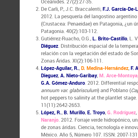
Oceánides. 27(2):27-35.
De Carli, P., J.C. Braccalenti,
F.J. García-De-
2012. La pesquería del langostino argentin
(Crustacea: Penaeidae) en Patagonia, ¿un ún
Patagonia. 40(2):103-112.
Gutiérrez-Ruacho, O.G.,
L. Brito-Castillo
, L. 
Diéguez
. Distribución espacial de la tempera
relación con la vegetación del estado de So
Zonas Áridas. XI(2):106-111.
López-Aguilar, R.
,
D. Medina-Hernández
,
F. 
Dieguez
,
A. Nieto-Garibay
,
M. Arce-Montoya
G.A. Gómez-Anduro
. 2012. Differential resp
annuum var. glabrisculum
) and Poblano (
Ca
hot peppers to salinity at the plantlet stage.
11(11):2642-2653.
López, R.
,
B. Murillo
,
E. Troyo
,
G. Rodríguez
,
Naranjo
. 2012. Forraje verde hidropónico, u
de zonas áridas. Ciencia, tecnología e innov
México. Año 5, Número 107. ISSN: 2007-131