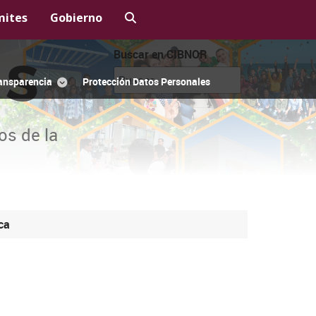
mites
Gobierno
Buscar en CIBNOR
OS
ansparencia
Protección Datos Personales
os de la
ca