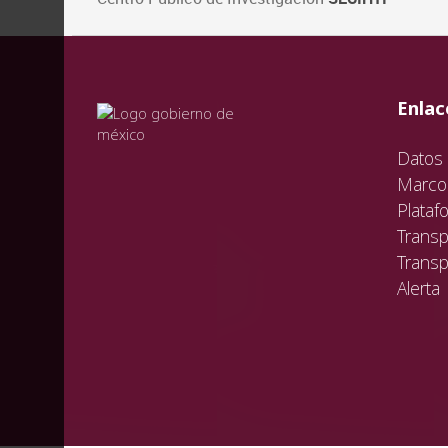
val
vali
val
Enlac
Datos 
Marco 
Plataf
Transp
Transp
Alerta