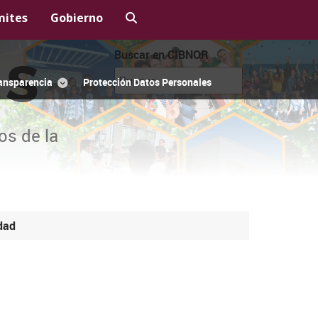
mites
Gobierno
Buscar en CIBNOR
OS
ansparencia
Protección Datos Personales
os de la
dad