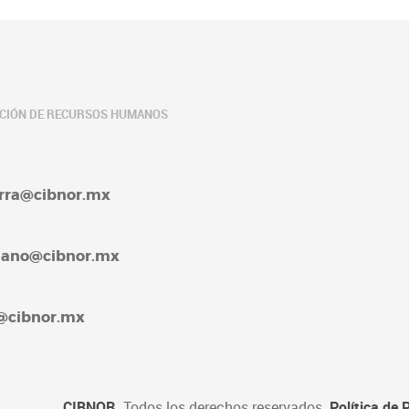
ACIÓN DE RECURSOS HUMANOS
barra@cibnor.mx
rellano@cibnor.mx
4@cibnor.mx
CIBNOR
. Todos los derechos reservados.
Política de 