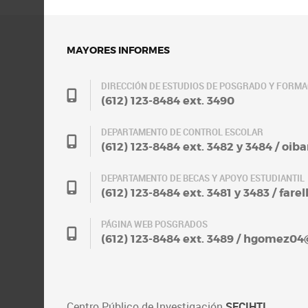
MAYORES INFORMES
DIRECCIÓN DE ESTUDIOS DE POSGRADO Y FORM
(612) 123-8484 ext. 3490
DEPARTAMENTO DE CONTROL ESCOLAR
(612) 123-8484 ext. 3482 y 3484 / oi
DEPARTAMENTO DE BECAS Y APOYO ESTUDIANTIL
(612) 123-8484 ext. 3481 y 3483 / fa
PÁGINA WEB POSGRADOS
(612) 123-8484 ext. 3489 / hgomez0
Centro Público de Investigación
SECIHTI