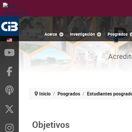
P
Acerca
Investigación
Posgrados
YouTube
Acredit
Facebook
ivoox
Inicio
Posgrados
Estudiantes posgrad
X
Objetivos
Instragram