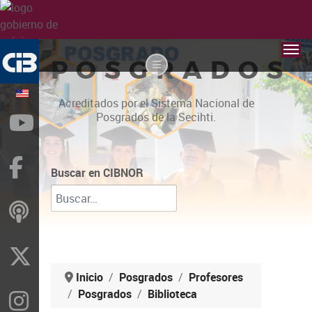
POSGRADOS
Acreditados por el Sistema Nacional de
Posgrados de la Secihti.
YouTube
Facebook
Buscar en CIBNOR
ivoox
X
Inicio
Posgrados
Profesores
Posgrados
Biblioteca
Instragram