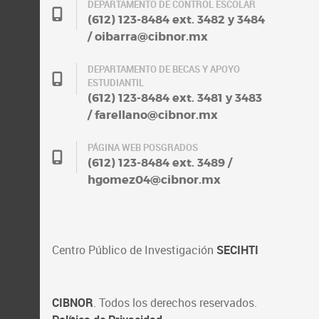
DEPARTAMENTO DE CONTROL ESCOLAR
(612) 123-8484 ext. 3482 y 3484
/ oibarra@cibnor.mx
DEPARTAMENTO DE BECAS Y APOYO
ESTUDIANTIL
(612) 123-8484 ext. 3481 y 3483
/ farellano@cibnor.mx
PÁGINA WEB POSGRADOS
(612) 123-8484 ext. 3489 /
hgomez04@cibnor.mx
Centro Público de Investigación
SECIHTI
CIBNOR
. Todos los derechos reservados.