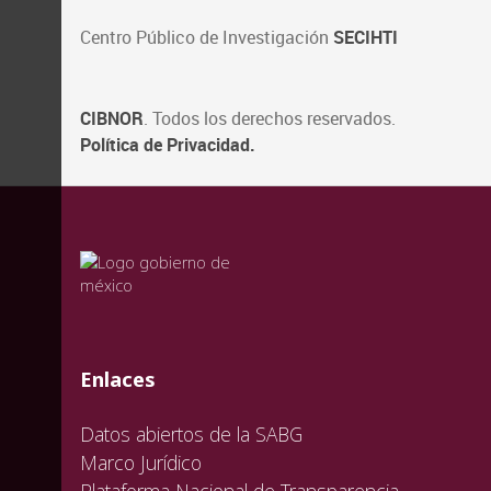
Centro Público de Investigación
SECIHTI
CIBNOR
. Todos los derechos reservados.
Política de Privacidad.
valida
valida
valida
Enlaces
Datos abiertos de la SABG
Marco Jurídico
Plataforma Nacional de Transparencia