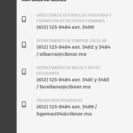
DIRECCIÓN DE ESTUDIOS DE POSGRADO Y
FORMACIÓN DE RECURSOS HUMANOS
(612) 123-8484 ext. 3490
DEPARTAMENTO DE CONTROL ESCOLAR
(612) 123-8484 ext. 3482 y 3484
/ oibarra@cibnor.mx
DEPARTAMENTO DE BECAS Y APOYO
ESTUDIANTIL
(612) 123-8484 ext. 3481 y 3483
/ farellano@cibnor.mx
PÁGINA WEB POSGRADOS
(612) 123-8484 ext. 3489 /
hgomez04@cibnor.mx