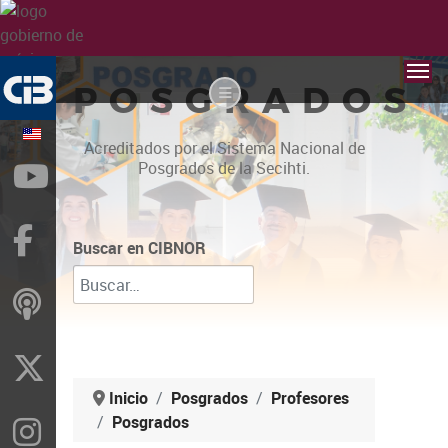
POSGRADOS
Acreditados por el Sistema Nacional de
Posgrados de la Secihti.
YouTube
Facebook
Buscar en CIBNOR
ivoox
X
Inicio
Posgrados
Profesores
Posgrados
Instragram