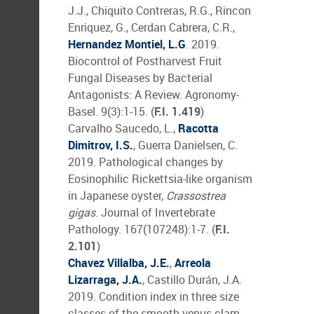
J.J., Chiquito Contreras, R.G., Rincon
Enriquez, G., Cerdan Cabrera, C.R.,
Hernandez Montiel, L.G
. 2019.
Biocontrol of Postharvest Fruit
Fungal Diseases by Bacterial
Antagonists: A Review. Agronomy-
Basel. 9(3):1-15. (
F.I. 1.419
)
Carvalho Saucedo, L.,
Racotta
Dimitrov, I.S.
, Guerra Danielsen, C.
2019. Pathological changes by
Eosinophilic Rickettsia-like organism
in Japanese oyster,
Crassostrea
gigas
. Journal of Invertebrate
Pathology. 167(107248):1-7. (
F.I.
2.101
)
Chavez Villalba, J.E.
,
Arreola
Lizarraga, J.A.
, Castillo Durán, J.A.
2019. Condition index in three size
classes of the smooth venus clam