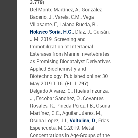
3.779
)
Del Monte Martínez, A., González
Bacerio, J., Varela, C.M., Vega
Villasante, F., Lalana Rueda, R.,
Nolasco Soria, H.G.
, Díaz, J., Guisán,
J.M. 2019. Screening and
Immobilization of Interfacial
Esterases from Marine Invertebrates
as Promising Biocatalyst Derivatives.
Applied Biochemistry and
Biotechnology. Published online: 30
May 2019:1-16. (
F.I. 1.797
)
Delgado Alvarez, C., Ruelas Inzunza,
J., Escobar Sánchez, O., Covantes
Rosales, R., Pineda Pérez, I.B., Osuna
Martínez, C.C., Aguilar Júarez, M.,
Osuna López, J.I.,
Voltolina, D.
, Frías
Espericueta, M.G.2019. Metal
Concentrations in Age-Groups of the