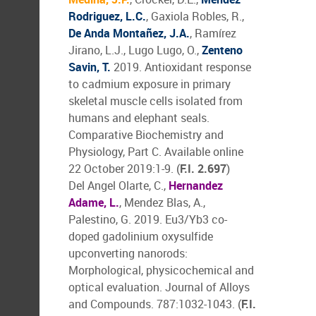
Rodriguez, L.C.
, Gaxiola Robles, R.,
De Anda Montañez, J.A.
, Ramírez
Jirano, L.J., Lugo Lugo, O.,
Zenteno
Savin, T.
2019. Antioxidant response
to cadmium exposure in primary
skeletal muscle cells isolated from
humans and elephant seals.
Comparative Biochemistry and
Physiology, Part C. Available online
22 October 2019:1-9. (
F.I. 2.697
)
Del Angel Olarte, C.,
Hernandez
Adame, L.
, Mendez Blas, A.,
Palestino, G. 2019. Eu3/Yb3 co-
doped gadolinium oxysulfide
upconverting nanorods:
Morphological, physicochemical and
optical evaluation. Journal of Alloys
and Compounds. 787:1032-1043. (
F.I.