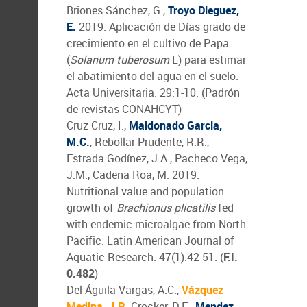
Briones Sánchez, G.,
Troyo Dieguez,
E.
2019. Aplicación de Días grado de
crecimiento en el cultivo de Papa
(
Solanum tuberosum
L) para estimar
el abatimiento del agua en el suelo.
Acta Universitaria. 29:1-10. (Padrón
de revistas CONAHCYT)
Cruz Cruz, I.,
Maldonado Garcia,
M.C.
, Rebollar Prudente, R.R.,
Estrada Godínez, J.A., Pacheco Vega,
J.M., Cadena Roa, M. 2019.
Nutritional value and population
growth of
Brachionus plicatilis
fed
with endemic microalgae from North
Pacific. Latin American Journal of
Aquatic Research. 47(1):42-51. (
F.I.
0.482
)
Del Águila Vargas, A.C.,
Vázquez
Medina, J.P.
, Crocker, D.E.,
Mendez