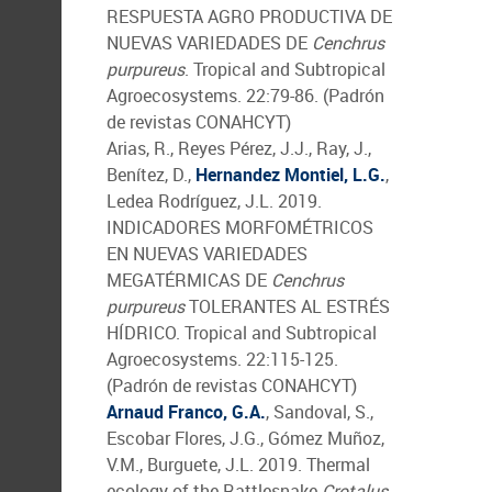
RESPUESTA AGRO PRODUCTIVA DE
NUEVAS VARIEDADES DE
Cenchrus
purpureus
. Tropical and Subtropical
Agroecosystems. 22:79-86. (Padrón
de revistas CONAHCYT)
Arias, R., Reyes Pérez, J.J., Ray, J.,
Benítez, D.,
Hernandez Montiel, L.G.
,
Ledea Rodríguez, J.L. 2019.
INDICADORES MORFOMÉTRICOS
EN NUEVAS VARIEDADES
MEGATÉRMICAS DE
Cenchrus
purpureus
TOLERANTES AL ESTRÉS
HÍDRICO. Tropical and Subtropical
Agroecosystems. 22:115-125.
(Padrón de revistas CONAHCYT)
Arnaud Franco, G.A.
, Sandoval, S.,
Escobar Flores, J.G., Gómez Muñoz,
V.M., Burguete, J.L. 2019. Thermal
ecology of the Rattlesnake
Crotalus