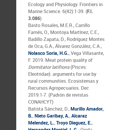
Ecology and Physiology. Frontiers in
Marine Science. 6(42):1-39. (
F.I.
3.086
)
Basto Rosales, M.E.R., Carrillo
Farnés, O., Montoya Martínez, C.E.,
Badillo Zapata, D., Rodríguez Montes
de Oca, G.A., Álvarez González, C.A.,
Nolasco Soria, H.G.
, Vega Villasante,
F. 2019. Meat protein quality of
Dormitator latifrons
(Pisces:
Eleotridae): arguments for use by
rural communities. Ecosistemas y
Recursos Agropecuarios. Dec
2019:1-7. (Padrón de revistas
CONAHCYT)
Batista Sánchez, D.,
Murillo Amador,
B.
,
Nieto Garibay, A.
,
Alcaraz
Melendez, L.
,
Troyo Dieguez, E.
,
Hernandez Montiel, L.G.
, Ojeda