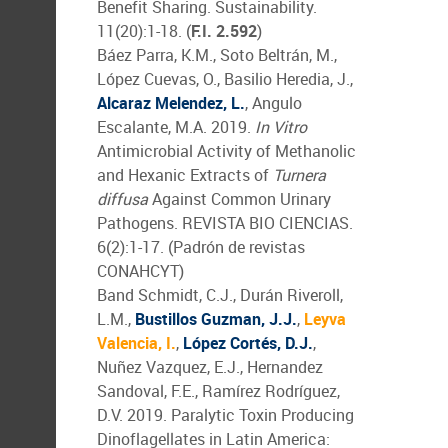
Benefit Sharing. Sustainability.
11(20):1-18. (
F.I. 2.592
)
Báez Parra, K.M., Soto Beltrán, M.,
López Cuevas, O., Basilio Heredia, J.,
Alcaraz Melendez, L.
, Angulo
Escalante, M.A. 2019.
In Vitro
Antimicrobial Activity of Methanolic
and Hexanic Extracts of
Turnera
diffusa
Against Common Urinary
Pathogens. REVISTA BIO CIENCIAS.
6(2):1-17. (Padrón de revistas
CONAHCYT)
Band Schmidt, C.J., Durán Riveroll,
L.M.,
Bustillos Guzman, J.J.
,
Leyva
Valencia, I.
,
López Cortés, D.J.
,
Nuñez Vazquez, E.J., Hernandez
Sandoval, F.E., Ramírez Rodríguez,
D.V. 2019. Paralytic Toxin Producing
Dinoflagellates in Latin America: