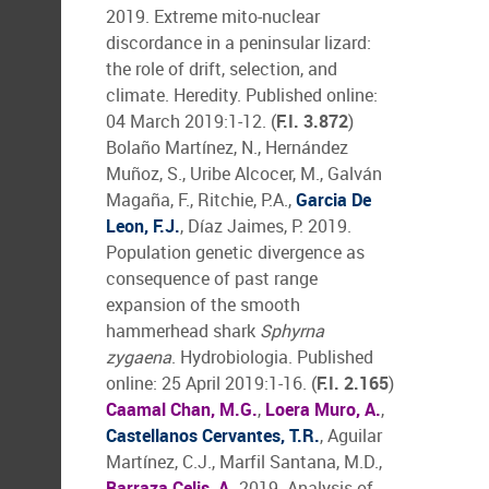
2019. Extreme mito-nuclear
discordance in a peninsular lizard:
the role of drift, selection, and
climate. Heredity. Published online:
04 March 2019:1-12. (
F.I. 3.872
)
Bolaño Martínez, N., Hernández
Muñoz, S., Uribe Alcocer, M., Galván
Magaña, F., Ritchie, P.A.,
Garcia De
Leon, F.J.
, Díaz Jaimes, P. 2019.
Population genetic divergence as
consequence of past range
expansion of the smooth
hammerhead shark
Sphyrna
zygaena
. Hydrobiologia. Published
online: 25 April 2019:1-16. (
F.I. 2.165
)
Caamal Chan, M.G.
,
Loera Muro, A.
,
Castellanos Cervantes, T.R.
, Aguilar
Martínez, C.J., Marfil Santana, M.D.,
Barraza Celis, A.
2019. Analysis of