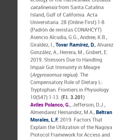
catalinensis
from Santa Catalina
Island, Gulf of California. Acta
Universitaria. 28 (Online First):1-8.
(Padrón de revistas CONAHCYT)
Asencio Alcudia, G.G., Andree, K.B.,
Giraldez, I.,
Tovar Ramirez, D.
, Alvarez
González, A., Herrera, M., Gisbert, E.
2019. Stressors Due to Handling
Impair Gut Immunity in Meagre
(
Argyrosomus regius
): The
Compensatory Role of Dietary L-
Tryptophan. Frontiers in Physiology.
10(547):1-13. (
F.I. 3.201
)
Aviles Polanco, G.
, Jefferson, D.J.,
Almendarez Hernandez, M.A.,
Beltran
Morales, L.F.
2019. Factors That
Explain the Utilization of the Nagoya
Protocol Framework for Access and