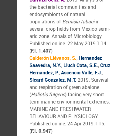
the bacterial communities and
endosymbionts of natural
populations of
Bemisia tabaci
in
several crop fields from Mexico semi-
arid zone. Annals of Microbiology.
Published online: 22 May 2019:1-14.
(
F.I. 1.407
)
Calderón Liévanos, S.
,
Hernandez
Saavedra, N.Y.
,
Lluch Cota, S.E.
,
Cruz
Hernandez, P.
,
Ascencio Valle, F.J.
,
Sicard Gonzalez, M.T.
2019. Survival
and respiration of green abalone
(
Haliotis fulgens
) facing very short-
term marine environmental extremes.
MARINE AND FRESHWATER
BEHAVIOUR AND PHYSIOLOGY.
Published online: 24 Apr 2019:1-15.
(
F.I. 0.947
)