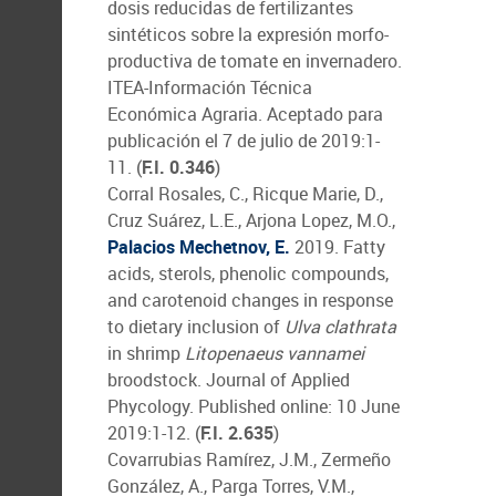
dosis reducidas de fertilizantes
sintéticos sobre la expresión morfo-
productiva de tomate en invernadero.
ITEA-Información Técnica
Económica Agraria. Aceptado para
publicación el 7 de julio de 2019:1-
11. (
F.I. 0.346
)
Corral Rosales, C., Ricque Marie, D.,
Cruz Suárez, L.E., Arjona Lopez, M.O.,
Palacios Mechetnov, E.
2019. Fatty
acids, sterols, phenolic compounds,
and carotenoid changes in response
to dietary inclusion of
Ulva clathrata
in shrimp
Litopenaeus vannamei
broodstock. Journal of Applied
Phycology. Published online: 10 June
2019:1-12. (
F.I. 2.635
)
Covarrubias Ramírez, J.M., Zermeño
González, A., Parga Torres, V.M.,