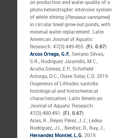
on production and water quality of a
photo-heterotrophic intensive system
of white shrimp (
Penaeus vannamei
)
in circular lined grow-out ponds, with
minimal water replacement. Latin
American Journal of Aquatic
Research. 47(3):449-455. (
F.I. 0.67
)
Arcos Ortega, G.F.
, Serrano Silvas,
S.R., Rodriguez Jaramillo, M.C.,
Acuña Gómez, E.P., Schofield
Astorga, D.C., Olave Solar, C.D. 2019.
Oogenesis of Lithodes santolla:
histological and histochemical
characterization. Latin American
Journal of Aquatic Research.
47(3):480-491. (
F.I. 0.67
)
Arias, R., Reyes Pérez, J.J., Ledea
Rodríguez, J.L., Benítez, D., Ray, J.,
Hernandez Montiel, L.G.
2019.