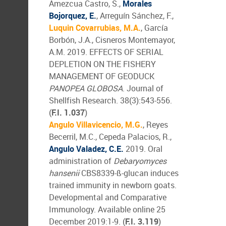
Amezcua Castro, S.,
Morales
Bojorquez, E.
, Arreguín Sánchez, F.,
Luquin Covarrubias, M.A.
, García
Borbón, J.A., Cisneros Montemayor,
A.M. 2019. EFFECTS OF SERIAL
DEPLETION ON THE FISHERY
MANAGEMENT OF GEODUCK
PANOPEA GLOBOSA
. Journal of
Shellfish Research. 38(3):543-556.
(
F.I. 1.037
)
Angulo Villavicencio, M.G.
, Reyes
Becerril, M.C., Cepeda Palacios, R.,
Angulo Valadez, C.E.
2019. Oral
administration of
Debaryomyces
hansenii
CBS8339-ß-glucan induces
trained immunity in newborn goats.
Developmental and Comparative
Immunology. Available online 25
December 2019:1-9. (
F.I. 3.119
)