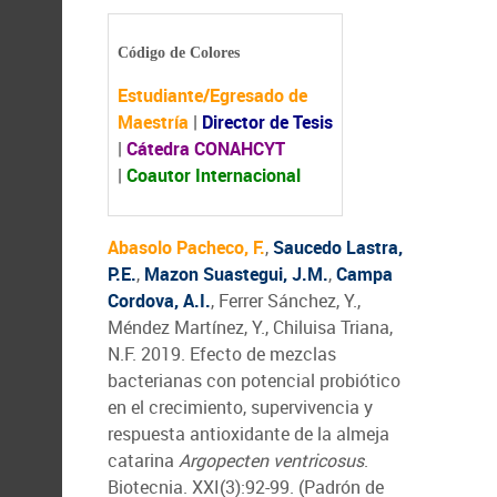
Código de Colores
Estudiante/Egresado de
Maestría
|
Director de Tesis
|
Cátedra CONAHCYT
|
Coautor Internacional
Abasolo Pacheco, F.
,
Saucedo Lastra,
P.E.
,
Mazon Suastegui, J.M.
,
Campa
Cordova, A.I.
, Ferrer Sánchez, Y.,
Méndez Martínez, Y., Chiluisa Triana,
N.F. 2019. Efecto de mezclas
bacterianas con potencial probiótico
en el crecimiento, supervivencia y
respuesta antioxidante de la almeja
catarina
Argopecten ventricosus
.
Biotecnia. XXI(3):92-99. (Padrón de