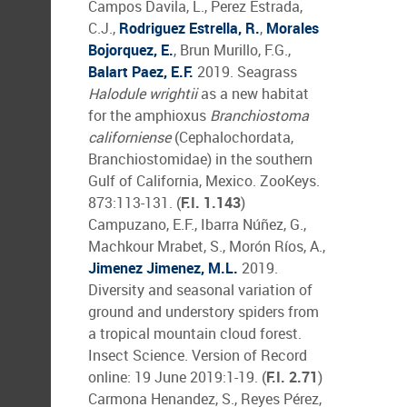
Campos Davila, L., Perez Estrada,
C.J.,
Rodriguez Estrella, R.
,
Morales
Bojorquez, E.
, Brun Murillo, F.G.,
Balart Paez, E.F.
2019. Seagrass
Halodule wrightii
as a new habitat
for the amphioxus
Branchiostoma
californiense
(Cephalochordata,
Branchiostomidae) in the southern
Gulf of California, Mexico. ZooKeys.
873:113-131. (
F.I. 1.143
)
Campuzano, E.F., Ibarra Núñez, G.,
Machkour Mrabet, S., Morón Ríos, A.,
Jimenez Jimenez, M.L.
2019.
Diversity and seasonal variation of
ground and understory spiders from
a tropical mountain cloud forest.
Insect Science. Version of Record
online: 19 June 2019:1-19. (
F.I. 2.71
)
Carmona Henandez, S., Reyes Pérez,