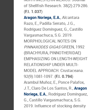
of Shellfish Research. 38(2):279-286.
(
F.I. 1.037
)
Aragon Noriega, E.A.
, Alcantara
Razo, E., Padilla Serrato, J.G.,
Rodríguez Domínguez, G., Castillo
Vargasmachuca, S.G. 2019.
MORPHOLOGICAL NOTES ON
PINNAXODES GIGAS
GREEN, 1992
(BRACHYURA, PINNOTHERIDAE)
EMPHASIZING ON LENGTH-WEIGHT
RELATIONSHIP UNDER MULTI-
MODEL APPROACH. Crustaceana.
92(9):1081-1097. (
F.I. 0.794
)
Arambul Muñoz, E., Ponce Palafox,
J.T., Claro De Los Santos, R.,
Aragon
Noriega, E.A.
, Rodríguez Domínguez,
G., Castillo Vargasmachuca, S.G.
2019. Influence of stocking density