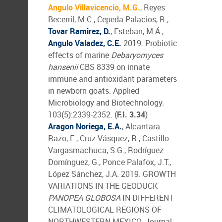
Angulo Villavicencio, M.G.
, Reyes
Becerril, M.C., Cepeda Palacios, R.,
Tovar Ramirez, D.
, Esteban, M.Á.,
Angulo Valadez, C.E.
2019. Probiotic
effects of marine
Debaryomyces
hansenii
CBS 8339 on innate
immune and antioxidant parameters
in newborn goats. Applied
Microbiology and Biotechnology.
103(5):2339-2352. (
F.I. 3.34
)
Aragon Noriega, E.A.
, Alcantara
Razo, E., Cruz Vásquez, R., Castillo
Vargasmachuca, S.G., Rodríguez
Domínguez, G., Ponce Palafox, J.T.,
López Sánchez, J.A. 2019. GROWTH
VARIATIONS IN THE GEODUCK
PANOPEA GLOBOSA
IN DIFFERENT
CLIMATOLOGICAL REGIONS OF
NORTHWESTERN MEXICO. Journal