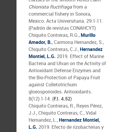
Chionista fluctifraga
from a
commercial fishery in Sonora,
Mexico. Acta Universitaria. 29:1-11.
(Padrón de revistas CONAHCYT)
Chiquito Contreras, R.G.,
Murillo
Amador, B.
, Carmona Hernandez, S.,
Chiquito Contreras, C.J.,
Hernandez
Montiel, L.G.
2019. Effect of Marine
Bacteria and Ulvan on the Activity of
Antioxidant Defense Enzymes and
the Bio-Protection of Papaya Fruit
against Colletotrichum
gloeosporioides. Antioxidants.
8(12):1-14. (
F.I. 4.52
)
Chiquito Contreras, R., Reyes Pérez,
J.J., Chiquito Contreras, C., Vidal
Hernandez, L.,
Hernandez Montiel,
L.G.
2019. Efecto de rizobacterias y