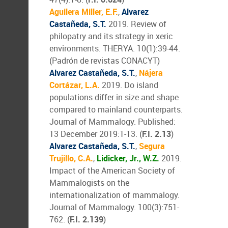
Aguilera Miller, E.F.
,
Alvarez
Castañeda, S.T.
2019. Review of
philopatry and its strategy in xeric
environments. THERYA. 10(1):39-44.
(Padrón de revistas CONACYT)
Alvarez Castañeda, S.T.
,
Nájera
Cortázar, L.A.
2019. Do island
populations differ in size and shape
compared to mainland counterparts.
Journal of Mammalogy. Published:
13 December 2019:1-13. (
F.I. 2.13
)
Alvarez Castañeda, S.T.
,
Segura
Trujillo, C.A.
,
Lidicker, Jr., W.Z.
2019.
Impact of the American Society of
Mammalogists on the
internationalization of mammalogy.
Journal of Mammalogy. 100(3):751-
762. (
F.I. 2.139
)