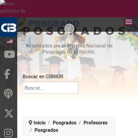
POSGRADOS
Acreditados por el Sistema Nacional de
Posgrados de la Secihti.
YouTube
Facebook
Buscar en CIBNOR
ivoox
X
Inicio
Posgrados
Profesores
Posgrados
Instragram