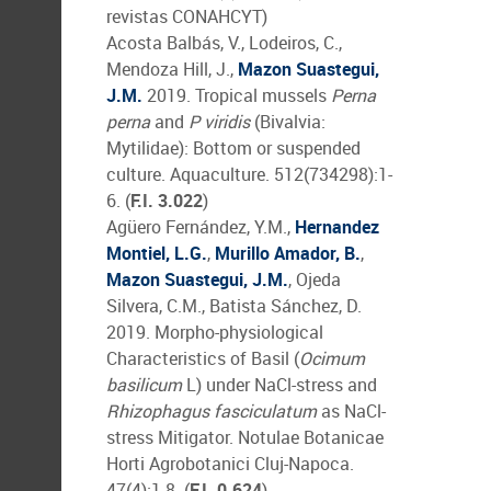
revistas CONAHCYT)
Acosta Balbás, V., Lodeiros, C.,
Mendoza Hill, J.,
Mazon Suastegui,
J.M.
2019. Tropical mussels
Perna
perna
and
P viridis
(Bivalvia:
Mytilidae): Bottom or suspended
culture. Aquaculture. 512(734298):1-
6. (
F.I. 3.022
)
Agüero Fernández, Y.M.,
Hernandez
Montiel, L.G.
,
Murillo Amador, B.
,
Mazon Suastegui, J.M.
, Ojeda
Silvera, C.M., Batista Sánchez, D.
2019. Morpho-physiological
Characteristics of Basil (
Ocimum
basilicum
L) under NaCl-stress and
Rhizophagus fasciculatum
as NaCl-
stress Mitigator. Notulae Botanicae
Horti Agrobotanici Cluj-Napoca.
47(4):1-8. (
F.I. 0.624
)