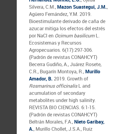
Silvera, C.M.,
Mazon Suastegui, J.M.
,
Agüero Fernández, Y.M. 2019.
Bioestimulante derivado de caña de
azucar mitiga los efectos del estrés
por NaCl en
Ocimum basilicum
L.
Ecosistemas y Recursos
Agropecuarios. 6(17):297-306.
(Padrón de revistas CONAHCYT)
Becerra Gudiño, A., Juárez Rosete,
C.R., Bugarín Montoya, R.,
Murillo
Amador, B.
2019. Growth of
Rosmarinus officinalis
L and
acumulation of secondary
metabolites under high salinity.
REVISTA BIO CIENCIAS. 6:1-15.
(Padrón de revistas CONAHCYT)
Beltrán Morales, F.A.,
Nieto Garibay,
A.
, Murillo Chollet, J.S.A., Ruiz