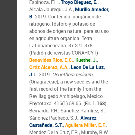
Espinoza, F.H.,
Troyo Dieguez, E.
,
Alcala Jauregui, J.A.,
Murillo Amador,
B.
2019. Contenido inorgánico de
nitrógeno, fósforo y potasio de
abonos de origen natural para su uso
en agricultura orgánica. Terra
Latinoamericana. 37:371-378.
(Padrón de revistas CONAHCYT)
Benavides Ríos, E.C.
,
Kuethe, J.
,
Ortiz Alcaraz, A.A.
,
Leon De La Luz,
J.L.
2019.
Oenothera resicum
(Onagraceae), a new species and the
first record of the family from the
Revillagigedo Archipelago, Mexico.
Phytotaxa. 416(1):59-66. (
F.I. 1.168
)
Bernardo, P.H., Sánchez Ramírez, S.,
Sánchez Pacheco, S.J.,
Alvarez
Castañeda, S.T.
,
Aguilera Miller, E.F.
,
Mendez De la Cruz, F.R., Murphy, R.W.