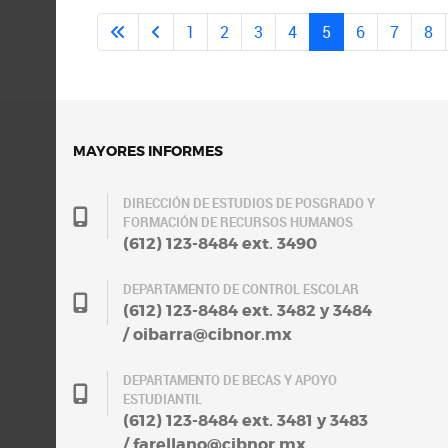
1
2
3
4
5
6
7
8
MAYORES INFORMES
DIRECCIÓN DE ESTUDIOS DE POSGRADO Y
FORMACIÓN DE RECURSOS HUMANOS
(612) 123-8484 ext. 3490
DEPARTAMENTO DE CONTROL ESCOLAR
(612) 123-8484 ext. 3482 y 3484
/ oibarra@cibnor.mx
DEPARTAMENTO DE BECAS Y APOYO
ESTUDIANTIL
(612) 123-8484 ext. 3481 y 3483
/ farellano@cibnor.mx