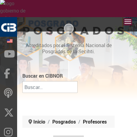
POSGRADOS
Acreditados por el Sistema Nacional de
Posgrados de la Secihti.
YouTube
Facebook
Buscar en CIBNOR
ivoox
X
Inicio
Posgrados
Profesores
Instragram