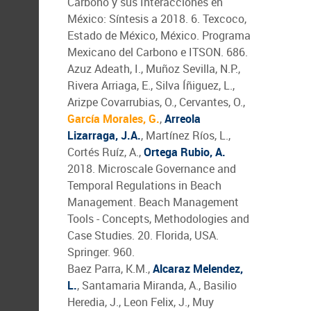
Carbono y sus Interacciones en
México: Síntesis a 2018. 6. Texcoco,
Estado de México, México. Programa
Mexicano del Carbono e ITSON. 686.
Azuz Adeath, I., Muñoz Sevilla, N.P.,
Rivera Arriaga, E., Silva Íñiguez, L.,
Arizpe Covarrubias, O., Cervantes, O.,
García Morales, G.
,
Arreola
Lizarraga, J.A.
, Martínez Ríos, L.,
Cortés Ruíz, A.,
Ortega Rubio, A.
2018. Microscale Governance and
Temporal Regulations in Beach
Management. Beach Management
Tools - Concepts, Methodologies and
Case Studies. 20. Florida, USA.
Springer. 960.
Baez Parra, K.M.,
Alcaraz Melendez,
L.
, Santamaria Miranda, A., Basilio
Heredia, J., Leon Felix, J., Muy