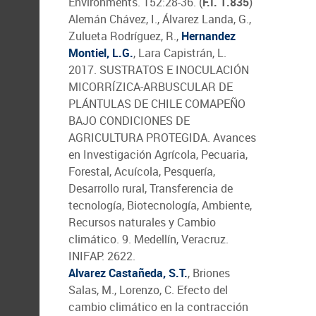
Environments. 152:28-36. (
F.I. 1.835
)
Alemán Chávez, I., Álvarez Landa, G.,
Zulueta Rodríguez, R.,
Hernandez
Montiel, L.G.
, Lara Capistrán, L.
2017. SUSTRATOS E INOCULACIÓN
MICORRÍZICA-ARBUSCULAR DE
PLÁNTULAS DE CHILE COMAPEÑO
BAJO CONDICIONES DE
AGRICULTURA PROTEGIDA. Avances
en Investigación Agrícola, Pecuaria,
Forestal, Acuícola, Pesquería,
Desarrollo rural, Transferencia de
tecnología, Biotecnología, Ambiente,
Recursos naturales y Cambio
climático. 9. Medellín, Veracruz.
INIFAP. 2622.
Alvarez Castañeda, S.T.
, Briones
Salas, M., Lorenzo, C. Efecto del
cambio climático en la contracción