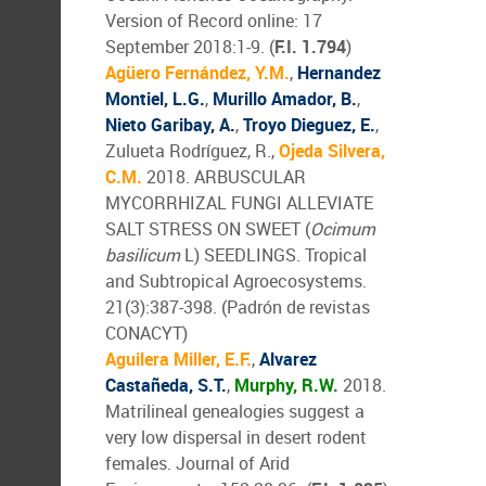
Version of Record online: 17
September 2018:1-9. (
F.I. 1.794
)
Agüero Fernández, Y.M.
,
Hernandez
Montiel, L.G.
,
Murillo Amador, B.
,
Nieto Garibay, A.
,
Troyo Dieguez, E.
,
Zulueta Rodríguez, R.,
Ojeda Silvera,
C.M.
2018. ARBUSCULAR
MYCORRHIZAL FUNGI ALLEVIATE
SALT STRESS ON SWEET (
Ocimum
basilicum
L) SEEDLINGS. Tropical
and Subtropical Agroecosystems.
21(3):387-398. (Padrón de revistas
CONACYT)
Aguilera Miller, E.F.
,
Alvarez
Castañeda, S.T.
,
Murphy, R.W.
2018.
Matrilineal genealogies suggest a
very low dispersal in desert rodent
females. Journal of Arid