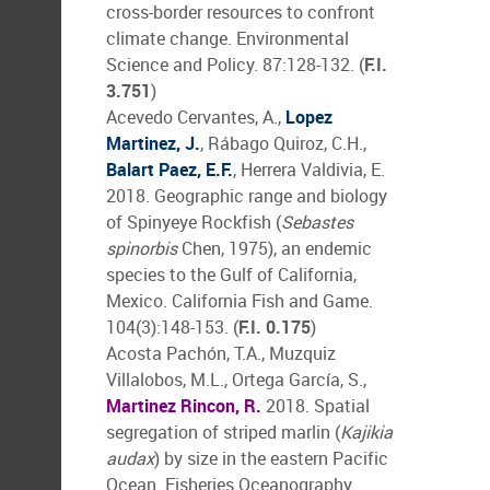
cross-border resources to confront
climate change. Environmental
Science and Policy. 87:128-132. (
F.I.
3.751
)
Acevedo Cervantes, A.,
Lopez
Martinez, J.
, Rábago Quiroz, C.H.,
Balart Paez, E.F.
, Herrera Valdivia, E.
2018. Geographic range and biology
of Spinyeye Rockfish (
Sebastes
spinorbis
Chen, 1975), an endemic
species to the Gulf of California,
Mexico. California Fish and Game.
104(3):148-153. (
F.I. 0.175
)
Acosta Pachón, T.A., Muzquiz
Villalobos, M.L., Ortega García, S.,
Martinez Rincon, R.
2018. Spatial
segregation of striped marlin (
Kajikia
audax
) by size in the eastern Pacific
Ocean. Fisheries Oceanography.