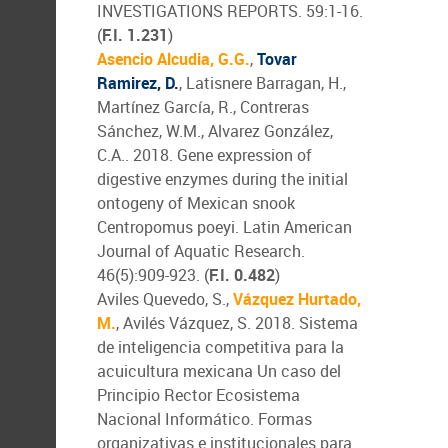
INVESTIGATIONS REPORTS. 59:1-16.
(
F.I. 1.231
)
Asencio Alcudia, G.G.
,
Tovar
Ramirez, D.
, Latisnere Barragan, H.,
Martínez García, R., Contreras
Sánchez, W.M., Alvarez González,
C.A.. 2018. Gene expression of
digestive enzymes during the initial
ontogeny of Mexican snook
Centropomus poeyi. Latin American
Journal of Aquatic Research.
46(5):909-923. (
F.I. 0.482
)
Aviles Quevedo, S.,
Vázquez Hurtado,
M.
, Avilés Vázquez, S. 2018. Sistema
de inteligencia competitiva para la
acuicultura mexicana Un caso del
Principio Rector Ecosistema
Nacional Informático. Formas
organizativas e institucionales para