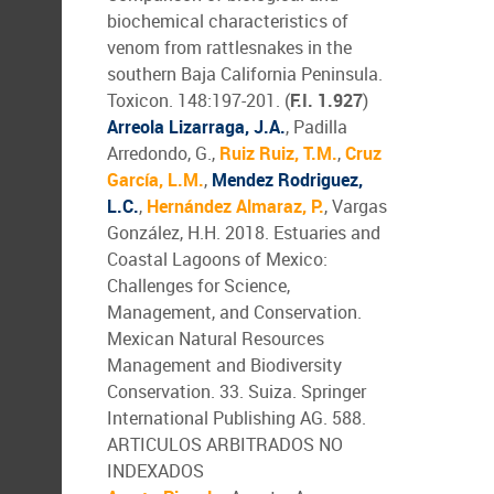
biochemical characteristics of
venom from rattlesnakes in the
southern Baja California Peninsula.
Toxicon. 148:197-201. (
F.I. 1.927
)
Arreola Lizarraga, J.A.
, Padilla
Arredondo, G.,
Ruiz Ruiz, T.M.
,
Cruz
García, L.M.
,
Mendez Rodriguez,
L.C.
,
Hernández Almaraz, P.
, Vargas
González, H.H. 2018. Estuaries and
Coastal Lagoons of Mexico:
Challenges for Science,
Management, and Conservation.
Mexican Natural Resources
Management and Biodiversity
Conservation. 33. Suiza. Springer
International Publishing AG. 588.
ARTICULOS ARBITRADOS NO
INDEXADOS