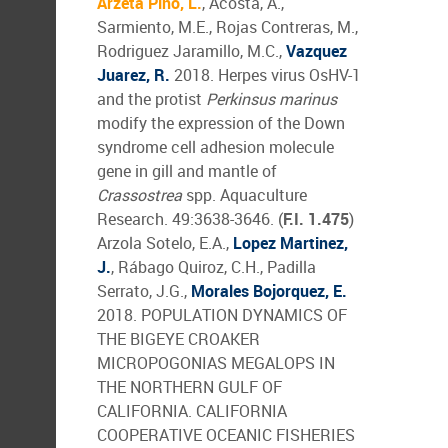
Arzeta Pino, L.
, Acosta, A.,
Sarmiento, M.E., Rojas Contreras, M.,
Rodriguez Jaramillo, M.C.,
Vazquez
Juarez, R.
2018. Herpes virus OsHV-1
and the protist
Perkinsus marinus
modify the expression of the Down
syndrome cell adhesion molecule
gene in gill and mantle of
Crassostrea
spp. Aquaculture
Research. 49:3638-3646. (
F.I. 1.475
)
Arzola Sotelo, E.A.,
Lopez Martinez,
J.
, Rábago Quiroz, C.H., Padilla
Serrato, J.G.,
Morales Bojorquez, E.
2018. POPULATION DYNAMICS OF
THE BIGEYE CROAKER
MICROPOGONIAS MEGALOPS IN
THE NORTHERN GULF OF
CALIFORNIA. CALIFORNIA
COOPERATIVE OCEANIC FISHERIES