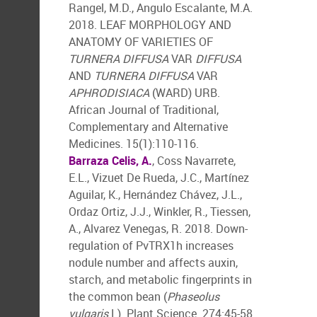
Rangel, M.D., Angulo Escalante, M.A.
2018. LEAF MORPHOLOGY AND
ANATOMY OF VARIETIES OF
TURNERA DIFFUSA
VAR
DIFFUSA
AND
TURNERA DIFFUSA
VAR
APHRODISIACA
(WARD) URB.
African Journal of Traditional,
Complementary and Alternative
Medicines. 15(1):110-116.
Barraza Celis, A.
, Coss Navarrete,
E.L., Vizuet De Rueda, J.C., Martínez
Aguilar, K., Hernández Chávez, J.L.,
Ordaz Ortiz, J.J., Winkler, R., Tiessen,
A., Alvarez Venegas, R. 2018. Down-
regulation of PvTRX1h increases
nodule number and affects auxin,
starch, and metabolic fingerprints in
the common bean (
Phaseolus
vulgaris
L). Plant Science. 274:45-58.