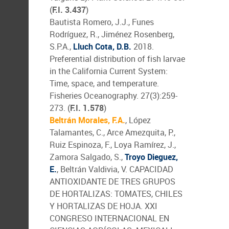
(
F.I. 3.437
)
Bautista Romero, J.J., Funes
Rodríguez, R., Jiménez Rosenberg,
S.P.A.,
Lluch Cota, D.B.
2018.
Preferential distribution of fish larvae
in the California Current System:
Time, space, and temperature.
Fisheries Oceanography. 27(3):259-
273. (
F.I. 1.578
)
Beltrán Morales, F.A.
, López
Talamantes, C., Arce Amezquita, P.,
Ruiz Espinoza, F., Loya Ramírez, J.,
Zamora Salgado, S.,
Troyo Dieguez,
E.
, Beltrán Valdivia, V. CAPACIDAD
ANTIOXIDANTE DE TRES GRUPOS
DE HORTALIZAS: TOMATES, CHILES
Y HORTALIZAS DE HOJA. XXI
CONGRESO INTERNACIONAL EN