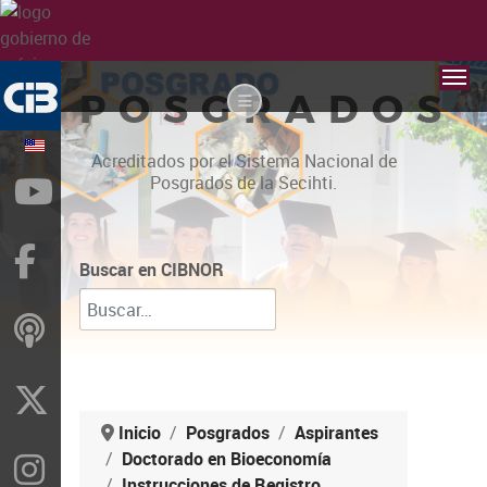
POSGRADOS
Acreditados por el Sistema Nacional de
Posgrados de la Secihti.
YouTube
Facebook
Buscar en CIBNOR
ivoox
X
Inicio
Posgrados
Aspirantes
Doctorado en Bioeconomía
Instragram
Instrucciones de Registro