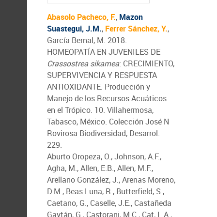
Abasolo Pacheco, F.
,
Mazon
Suastegui, J.M.
,
Ferrer Sánchez, Y.
,
García Bernal, M. 2018.
HOMEOPATÍA EN JUVENILES DE
Crassostrea sikamea
: CRECIMIENTO,
SUPERVIVENCIA Y RESPUESTA
ANTIOXIDANTE. Producción y
Manejo de los Recursos Acuáticos
en el Trópico. 10. Villahermosa,
Tabasco, México. Colección José N
Rovirosa Biodiversidad, Desarrol.
229.
Aburto Oropeza, O., Johnson, A.F.,
Agha, M., Allen, E.B., Allen, M.F.,
Arellano González, J., Arenas Moreno,
D.M., Beas Luna, R., Butterfield, S.,
Caetano, G., Caselle, J.E., Castañeda
Gaytán, G., Castorani, M.C., Cat, L.A.,