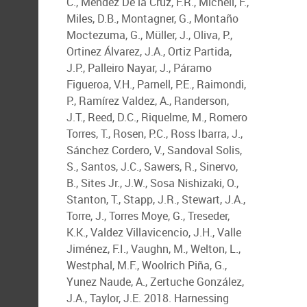
C., Méndez De la Cruz, F.R., Micheli, F.,
Miles, D.B., Montagner, G., Montaño
Moctezuma, G., Müller, J., Oliva, P.,
Ortinez Álvarez, J.A., Ortiz Partida,
J.P., Palleiro Nayar, J., Páramo
Figueroa, V.H., Parnell, P.E., Raimondi,
P., Ramírez Valdez, A., Randerson,
J.T., Reed, D.C., Riquelme, M., Romero
Torres, T., Rosen, P.C., Ross Ibarra, J.,
Sánchez Cordero, V., Sandoval Solis,
S., Santos, J.C., Sawers, R., Sinervo,
B., Sites Jr., J.W., Sosa Nishizaki, O.,
Stanton, T., Stapp, J.R., Stewart, J.A.,
Torre, J., Torres Moye, G., Treseder,
K.K., Valdez Villavicencio, J.H., Valle
Jiménez, F.I., Vaughn, M., Welton, L.,
Westphal, M.F., Woolrich Piña, G.,
Yunez Naude, A., Zertuche González,
J.A., Taylor, J.E. 2018. Harnessing