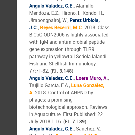
Angulo Valadez, C.E.
, Alamillo
Mendoza, E.Z., Hirono, I., Kondo, H.,
Jirapongpairoj, W.,
Perez Urbiola,
J.C.
,
Reyes Becerril, M.C.
2018. Class
B CpG-ODN2006 is highly associated
with IgM and antimicrobial peptide
gene expression through TLR9
pathway in yellowtail Seriola lalandi.
Fish and Shellfish Immunology.
77:71-82. (
F.I. 3.148
)
Angulo Valadez, C.E.
,
Loera Muro, A.
,
Trujillo García, E.A.,
Luna González,
A.
2018. Control of AHPND by
phages: a promising
biotechnological approach. Reviews
in Aquaculture. First Published: 22
July 2018:1-16. (
F.I. 7.139
)
Angulo Valadez, C.E.
, Sanchez, V.,