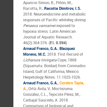
Aparicio Simon, B., Piñón, M.,
Racotta, R.,
Racotta Dimitrov, I.S.
2018. Neuroendocrine and metabolic
responses of Pacific whiteleg shrimp
Penaeus vannamei
exposed to
hypoxia stress. Latin American
Journal of Aquatic Research.
46(2):364-376. (
F.I. 0.594
)
Arnaud Franco, G.A.
,
Blazquez
Moreno, M.C.
2018. First Record of
Lichanura trivirgata
Cope, 1868
(Squamata: Boidae) from Coronados
Island, Gulf of California, Mexico.
Herpetology Notes. 11:1025-1026.
Arnaud Franco, G.A.
,
Cordero Tapia,
A.
, Ortíz Ávila, V., Moctezuma
González, C.L., Tejocote Pérez, M.,
Carbajal Saucedo, A. 2018.
Comparison of biological and