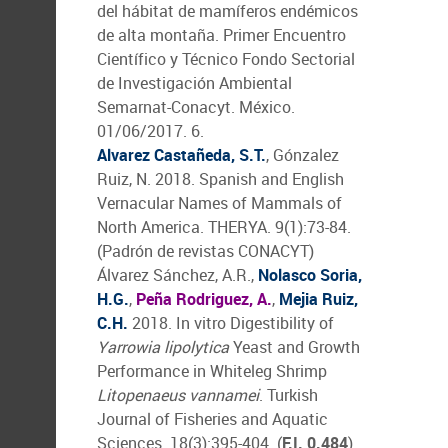
del hábitat de mamíferos endémicos
de alta montaña. Primer Encuentro
Científico y Técnico Fondo Sectorial
de Investigación Ambiental
Semarnat-Conacyt. México.
01/06/2017. 6.
Alvarez Castañeda, S.T.
, Gónzalez
Ruiz, N. 2018. Spanish and English
Vernacular Names of Mammals of
North America. THERYA. 9(1):73-84.
(Padrón de revistas CONACYT)
Álvarez Sánchez, A.R.,
Nolasco Soria,
H.G.
,
Peña Rodriguez, A.
,
Mejia Ruiz,
C.H.
2018. In vitro Digestibility of
Yarrowia lipolytica
Yeast and Growth
Performance in Whiteleg Shrimp
Litopenaeus vannamei
. Turkish
Journal of Fisheries and Aquatic
Sciences. 18(3):395-404. (
F.I. 0.484
)