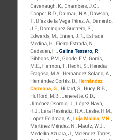
Cavanaugh, K., Chambers, J.Q.,
Cooper, R.D., Dalmau, N.A., Dawson,
T., Díaz de la Vega Pérez, A., Dimento,
J.F., Domínguez Guerrero, S.,
Edwards, M., Ennen, J.R., Estrada
Medina, H., Fierro Estrada, N.,
Gadsden, H.,
Galina Tessaro, P.
,
Gibbons, P.M., Goode, E.V., Gorris,
M.E., Harmon, T., Hecht, S., Heredia
Fragoso, M.A., Hernández Solano, A.,
Hernández Cortés, D.,
Hernández
Carmona, G.
, Hillard, S., Huey, R.B.,
Hufford, M.B., Jenerette, G.D.,
Jiménez Osornio, J., López Nava,
K.J., Lara Reséndiz, R.A., Leslie, H.M.,
López Feldman, A.,
Luja Molina, V.H.
,
Martínez Méndez, N., Mautz, W.J.,
Medellín Azuara, J., Meléndez Torres,