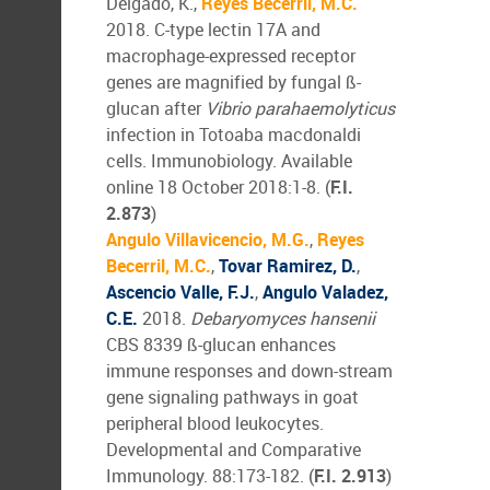
Delgado, K.,
Reyes Becerril, M.C.
2018. C-type lectin 17A and
macrophage-expressed receptor
genes are magnified by fungal ß-
glucan after
Vibrio parahaemolyticus
infection in Totoaba macdonaldi
cells. Immunobiology. Available
online 18 October 2018:1-8. (
F.I.
2.873
)
Angulo Villavicencio, M.G.
,
Reyes
Becerril, M.C.
,
Tovar Ramirez, D.
,
Ascencio Valle, F.J.
,
Angulo Valadez,
C.E.
2018.
Debaryomyces hansenii
CBS 8339 ß-glucan enhances
immune responses and down-stream
gene signaling pathways in goat
peripheral blood leukocytes.
Developmental and Comparative
Immunology. 88:173-182. (
F.I. 2.913
)