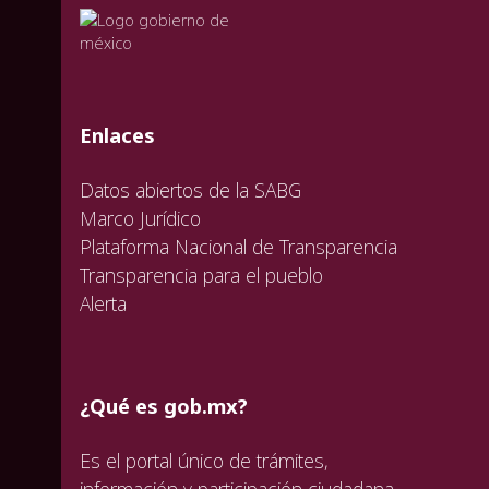
valida
valida
valida
Enlaces
Datos abiertos de la SABG
Marco Jurídico
Plataforma Nacional de Transparencia
Transparencia para el pueblo
Alerta
¿Qué es gob.mx?
Es el portal único de trámites,
información y participación ciudadana.