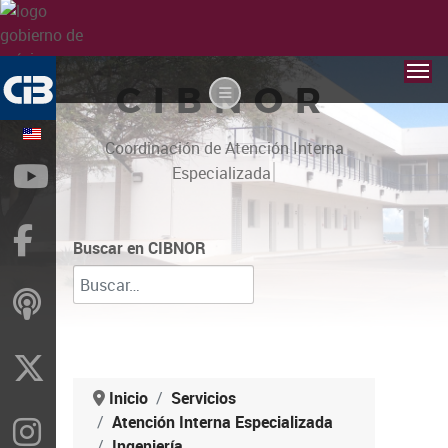
CIBNOR
Coordinación de Atención Interna
|
YouTube
Especializada
Facebook
Buscar en CIBNOR
ivoox
X
Inicio
Servicios
Atención Interna Especializada
Instragram
Ingeniería