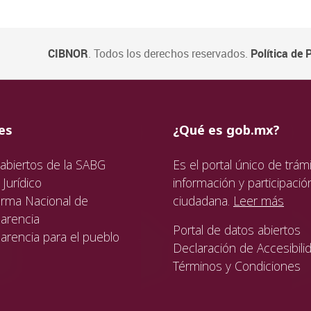
CIBNOR
. Todos los derechos reservados.
Política de 
ida
da
ida
es
¿Qué es gob.mx?
abiertos de la SABG
Es el portal único de trámi
Jurídico
información y participació
orma Nacional de
ciudadana.
Leer más
arencia
Portal de datos abiertos
arencia para el pueblo
Declaración de Accesibili
Términos y Condiciones