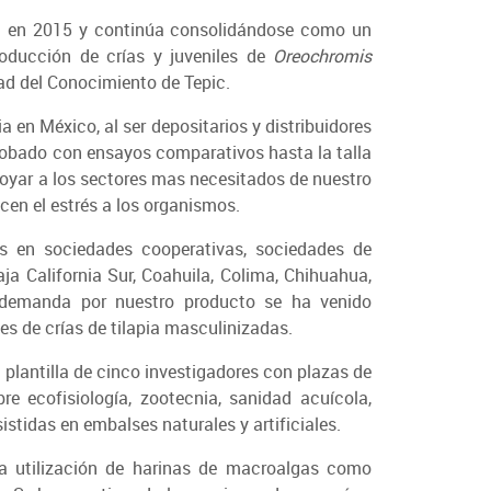
da en 2015 y continúa consolidándose como un
roducción de crías y juveniles de
Oreochromis
dad del Conocimiento de Tepic.
ia en México, al ser depositarios y distribuidores
probado con ensayos comparativos hasta la talla
poyar a los sectores mas necesitados de nuestro
cen el estrés a los organismos.
os en sociedades cooperativas, sociedades de
ja California Sur, Coahuila, Colima, Chihuahua,
a demanda por nuestro producto se ha venido
s de crías de tilapia masculinizadas.
lantilla de cinco investigadores con plazas de
e ecofisiología, zootecnia, sanidad acuícola,
sistidas en embalses naturales y artificiales.
la utilización de harinas de macroalgas como