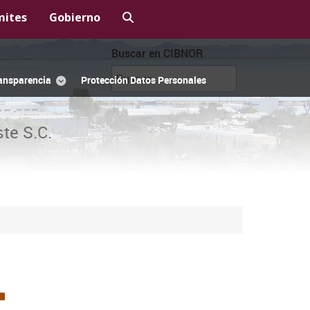
mites
Gobierno
Buscar en CIBNOR
ansparencia
Protección Datos Personales
te S.C.