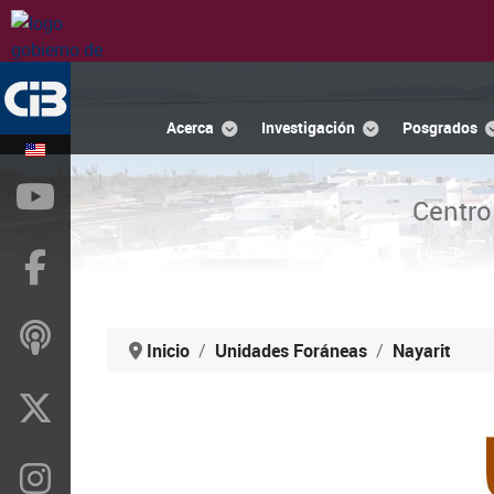
Acerca
Investigación
Posgrados
YouTube
Centro
Facebook
ivoox
Inicio
Unidades Foráneas
Nayarit
X
Instragram