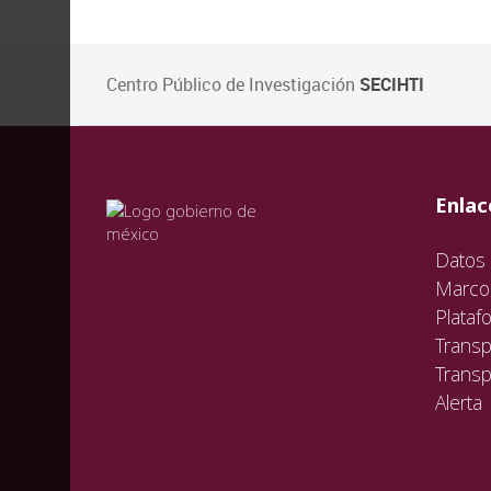
Centro Público de Investigación
SECIHTI
val
vali
val
Enlac
Datos 
Marco 
Plataf
Transp
Transp
Alerta