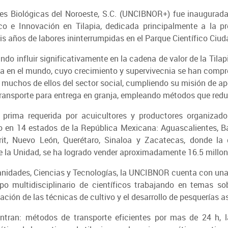
ones Biológicas del Noroeste, S.C. (UNCIBNOR+) fue inaugura
ico e Innovación en Tilapia, dedicada principalmente a la p
eis años de labores ininterrumpidas en el Parque Científico Ciu
ndo influir significativamente en la cadena de valor de la Tilap
pia en el mundo, cuyo crecimiento y supervivecnia se han com
muchos de ellos del sector social, cumpliendo su misión de a
e transporte para entrega en granja, empleando métodos que redu
 prima requerida por acuicultores y productores organizad
o en 14 estados de la República Mexicana: Aguascalientes, Ba
arit, Nuevo León, Querétaro, Sinaloa y Zacatecas, donde l
 la Unidad, se ha logrado vender aproximadamente 16.5 millone
nidades, Ciencias y Tecnologías, la UNCIBNOR cuenta con una p
 multidisciplinario de científicos trabajando en temas sobr
ación de las técnicas de cultivo y el desarrollo de pesquerías a
ntran: métodos de transporte eficientes por mas de 24 h, 