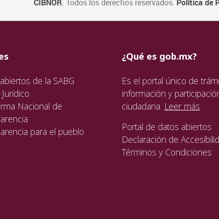
CIBNOR
. Todos los derechos reservados.
Política de 
ida
da
ida
es
¿Qué es gob.mx?
abiertos de la SABG
Es el portal único de trámi
Jurídico
información y participació
orma Nacional de
ciudadana.
Leer más
arencia
Portal de datos abiertos
arencia para el pueblo
Declaración de Accesibili
Términos y Condiciones