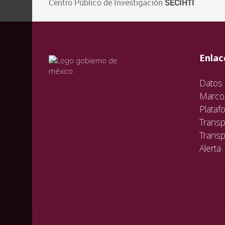
Centro Público de Investigación
SECIHTI
val
vali
val
Enlac
Datos 
Marco 
Plataf
Transp
Transp
Alerta