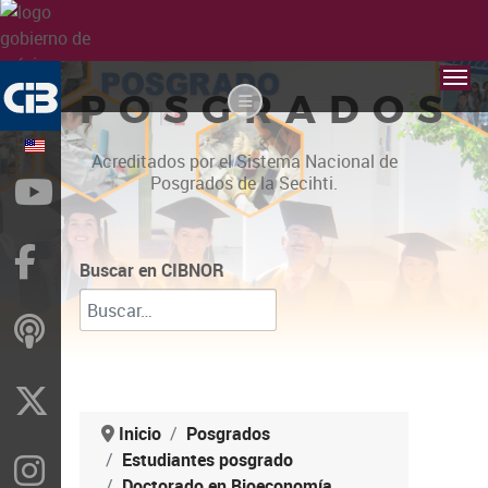
POSGRADOS
Acreditados por el Sistema Nacional de
Posgrados de la Secihti.
YouTube
Facebook
Buscar en CIBNOR
ivoox
X
Inicio
Posgrados
Estudiantes posgrado
Instragram
Doctorado en Bioeconomía