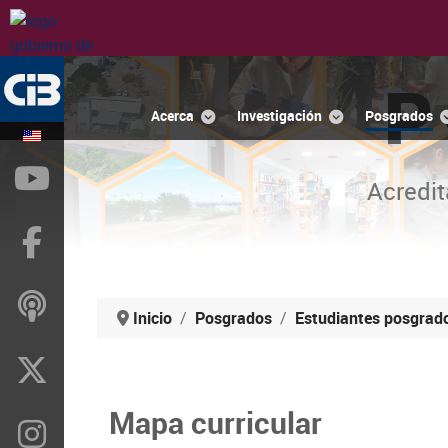
P
Acerca
Investigación
Posgrados
YouTube
Acredit
Facebook
ivoox
Inicio
Posgrados
Estudiantes posgrad
X
Mapa curricular
Instragram