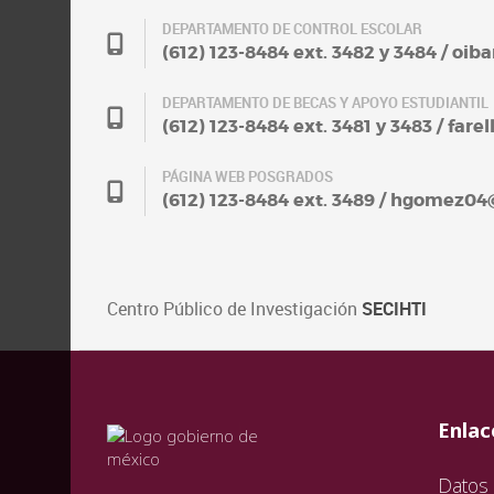
DEPARTAMENTO DE CONTROL ESCOLAR
(612) 123-8484 ext. 3482 y 3484 / oi
DEPARTAMENTO DE BECAS Y APOYO ESTUDIANTIL
(612) 123-8484 ext. 3481 y 3483 / fa
PÁGINA WEB POSGRADOS
(612) 123-8484 ext. 3489 / hgomez0
Centro Público de Investigación
SECIHTI
val
vali
val
Enlac
Datos 