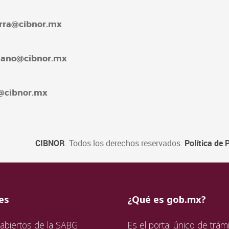
barra@cibnor.mx
rellano@cibnor.mx
4@cibnor.mx
CIBNOR
. Todos los derechos reservados.
Política de 
ida
da
ida
es
¿Qué es gob.mx?
abiertos de la SABG
Es el portal único de trámi