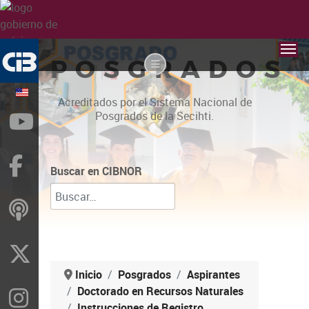
POSGRADOS
Acreditados por el Sistema Nacional de
Posgrados de la Secihti.
YouTube
Facebook
Buscar en CIBNOR
ivoox
X
Inicio
Posgrados
Aspirantes
Doctorado en Recursos Naturales
Instragram
Instrucciones de Registro