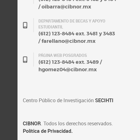
/ oibarra@cibnor.mx
DEPARTAMENTO DE BECAS Y APOYO
ESTUDIANTIL
(612) 123-8484 ext. 3481 y 3483
/ farellano@cibnor.mx
PÁGINA WEB POSGRADOS
(612) 123-8484 ext. 3489 /
hgomez04@cibnor.mx
Centro Público de Investigación
SECIHTI
CIBNOR
. Todos los derechos reservados.
Política de Privacidad.