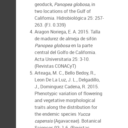
geoduck,
Panopea globosa
, in
two locations of the Gulf of
California. Hidrobiológica 25: 257-
263. (F.I. 0.339)
Aragon Noriega, E. A. 2015. Talla
de madurez de almeja de sifón
Panopea globosa
en la parte
central del Golfo de California.
Acta Universitaria 25: 3-10.
(Revistas CONACyT)
Arteaga, M. C., Bello Bedoy, R.,
Leon De La Luz, J. L., Delgadillo,
J., Dominguez Cadena, R. 2015.
Phenotypic variation of flowering
and vegetative morphological
traits along the distribution for
the endemic species
Yucca
capensis
(Agavaceae). Botanical
Sciences 93: 1-6. (Revistas