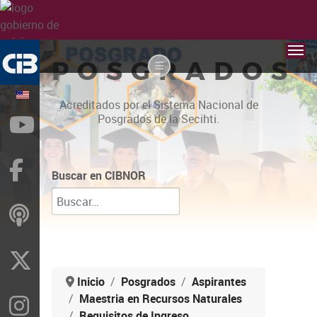
POSGRADOS
Acreditados por el Sistema Nacional de
Posgrados de la Secihti.
YouTube
Facebook
Buscar en CIBNOR
ivoox
X
Inicio
Posgrados
Aspirantes
Maestria en Recursos Naturales
Instragram
Requisitos de Ingreso