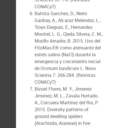
CONACyT)
Batista Sanchez, D., Nieto
Garibay, A., Alcaraz Melendez, L.,
Troyo Dieguez, E., Hernandez
Montiel, L. G., Ojeda Silvera, C. M.,
Murillo Amador, B. 2015. Uso del
FitoMas-E® como atenuante del
estrés salino (NaCl) durante la
emergencia y crecimiento inicial
de Ocimum basilicum L. Nova
Scientia 7: 266-284. (Revistas
CONACyT)
Bizuet Flores, M. Y., Jimenez
Jimenez, M. L., Zavala Hurtado,
A., Corcuera Martínez del Rio, P.
2015. Diversity patterns of
ground dwelling spiders
(Arachnida, Araneae) in five