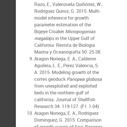
Razo, E., Valenzuela Quiñónez, W.,
Rodríguez Quiroz, G. 2015. Multi-
model inference for growth
parameter estimation of the
Bigeye Croaker
Micropogonias
megalo
ps in the Upper Gulf of
California. Revista de Biología
Marina y Oceanografía 50: 25-38.
Aragon Noriega, E. A., Calderon
Aguilera, L. E., Perez Valencia, S.
A. 2015. Modeling growth of the
cortes geoduck
Panopea globosa
from unexploited and exploited
beds in the northern gulf of
california. Journal of Shellfish
Research 34: 119-127. (F.I. 1.04)
Aragon Noriega, E. A., Rodriguez
Dominguez, G. 2015. Comparison
of growth curves of four
Panopea