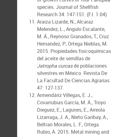
species. Journal of Shellfish
Research 34: 147-151. (F.I. 1.04)
Araiza Lizarde, N., Alcaraz
Melendez, L., Angulo Escalante,
M. Á., Reynoso Granados, T., Cruz
Hernandez, P., Ortega Nieblas, M.
2015. Propiedades fisicoquímicas
del aceite de semillas de
Jatropha
curcas
de poblaciones
silvestres en México. Revista De
La Facultad De Ciencias Agrarias
47: 127-137.
Armendáriz Villegas, E. J.,
Covarrubias García, M. Á., Troyo
Dieguez, E., Lagunes, E., Arreola
Lizarraga, J. A., Nieto Garibay, A.,
Beltran Morales, L. F., Ortega
Rubio, A. 2015. Metal mining and