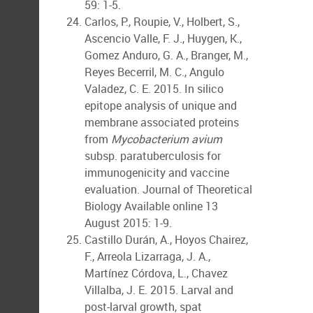
59: 1-5.
Carlos, P., Roupie, V., Holbert, S.,
Ascencio Valle, F. J., Huygen, K.,
Gomez Anduro, G. A., Branger, M.,
Reyes Becerril, M. C., Angulo
Valadez, C. E. 2015. In silico
epitope analysis of unique and
membrane associated proteins
from
Mycobacterium avium
subsp. paratuberculosis for
immunogenicity and vaccine
evaluation. Journal of Theoretical
Biology Available online 13
August 2015: 1-9.
Castillo Durán, A., Hoyos Chairez,
F., Arreola Lizarraga, J. A.,
Martínez Córdova, L., Chavez
Villalba, J. E. 2015. Larval and
post-larval growth, spat