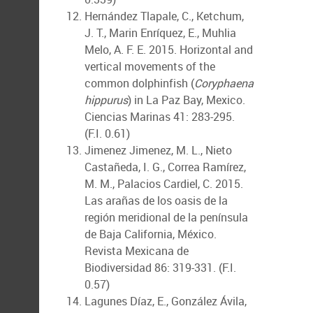
Hernández Tlapale, C., Ketchum,
J. T., Marin Enríquez, E., Muhlia
Melo, A. F. E. 2015. Horizontal and
vertical movements of the
common dolphinfish (
Coryphaena
hippurus
) in La Paz Bay, Mexico.
Ciencias Marinas 41: 283-295.
(F.I. 0.61)
Jimenez Jimenez, M. L., Nieto
Castañeda, I. G., Correa Ramírez,
M. M., Palacios Cardiel, C. 2015.
Las arañas de los oasis de la
región meridional de la península
de Baja California, México.
Revista Mexicana de
Biodiversidad 86: 319-331. (F.I.
0.57)
Lagunes Díaz, E., González Ávila,