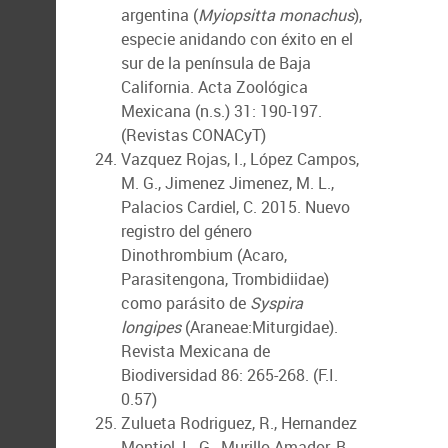
argentina (
Myiopsitta monachus
),
especie anidando con éxito en el
sur de la península de Baja
California. Acta Zoológica
Mexicana (n.s.) 31: 190-197.
(Revistas CONACyT)
Vazquez Rojas, I., López Campos,
M. G., Jimenez Jimenez, M. L.,
Palacios Cardiel, C. 2015. Nuevo
registro del género
Dinothrombium (Acaro,
Parasitengona, Trombidiidae)
como parásito de
Syspira
longipes
(Araneae:Miturgidae).
Revista Mexicana de
Biodiversidad 86: 265-268. (F.I.
0.57)
Zulueta Rodriguez, R., Hernandez
Montiel, L. G., Murillo Amador, B.,