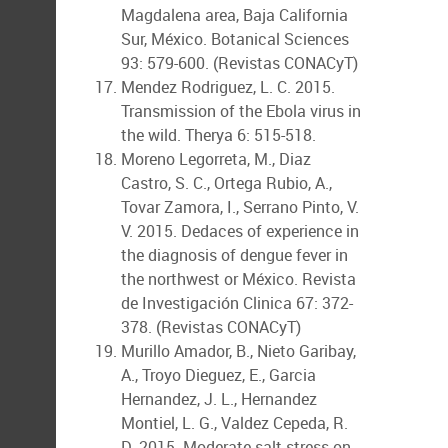
Magdalena area, Baja California
Sur, México. Botanical Sciences
93: 579-600. (Revistas CONACyT)
Mendez Rodriguez, L. C. 2015.
Transmission of the Ebola virus in
the wild. Therya 6: 515-518.
Moreno Legorreta, M., Diaz
Castro, S. C., Ortega Rubio, A.,
Tovar Zamora, I., Serrano Pinto, V.
V. 2015. Dedaces of experience in
the diagnosis of dengue fever in
the northwest or México. Revista
de Investigación Clinica 67: 372-
378. (Revistas CONACyT)
Murillo Amador, B., Nieto Garibay,
A., Troyo Dieguez, E., Garcia
Hernandez, J. L., Hernandez
Montiel, L. G., Valdez Cepeda, R.
D. 2015. Moderate salt stress on