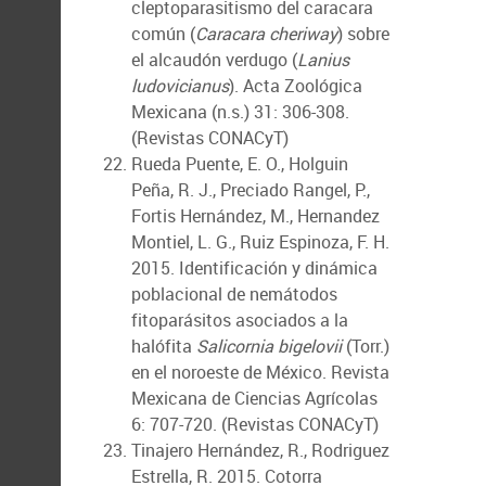
cleptoparasitismo del caracara
común (
Caracara cheriway
) sobre
el alcaudón verdugo (
Lanius
ludovicianus
). Acta Zoológica
Mexicana (n.s.) 31: 306-308.
(Revistas CONACyT)
Rueda Puente, E. O., Holguin
Peña, R. J., Preciado Rangel, P.,
Fortis Hernández, M., Hernandez
Montiel, L. G., Ruiz Espinoza, F. H.
2015. Identificación y dinámica
poblacional de nemátodos
fitoparásitos asociados a la
halófita
Salicornia bigelovii
(Torr.)
en el noroeste de México. Revista
Mexicana de Ciencias Agrícolas
6: 707-720. (Revistas CONACyT)
Tinajero Hernández, R., Rodriguez
Estrella, R. 2015. Cotorra