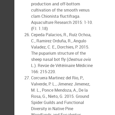
production and off-bottom
cultivation of the smooth venus
clam Chionista fluctifraga.
Aquaculture Research 2015: 1-10.
(F.I. 1.18)
Cepeda Palacios, R., Ruíz Ochoa,
C., Ramirez Orduña, R., Angulo
Valadez, C. E., Dorchies, P. 2015.
The puparium structure of the
sheep nasal bot fly (
Oestrus ovis
L.). Revúe de Vétérinaire Médicine
166: 215-220.
Corcuera Martinez del Rio, P.,
Valverde, P. L., Jimenez Jimenez,
M. L., Ponce Mendoza, A., De la
Rosa, G., Nieto, G. 2015. Ground
Spider Guilds and Functional
Diversity in Native Pine
Woodlands and Eucalyptus