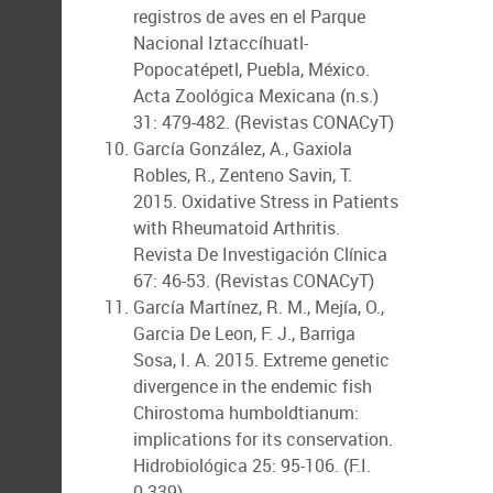
registros de aves en el Parque
Nacional Iztaccíhuatl-
Popocatépetl, Puebla, México.
Acta Zoológica Mexicana (n.s.)
31: 479-482. (Revistas CONACyT)
García González, A., Gaxiola
Robles, R., Zenteno Savin, T.
2015. Oxidative Stress in Patients
with Rheumatoid Arthritis.
Revista De Investigación Clínica
67: 46-53. (Revistas CONACyT)
García Martínez, R. M., Mejía, O.,
Garcia De Leon, F. J., Barriga
Sosa, I. A. 2015. Extreme genetic
divergence in the endemic fish
Chirostoma humboldtianum:
implications for its conservation.
Hidrobiológica 25: 95-106. (F.I.
0.339)