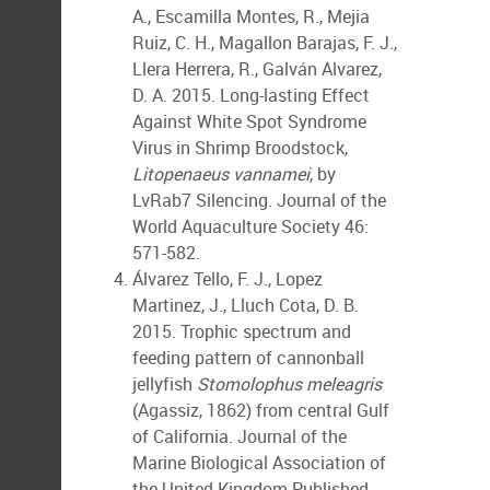
A., Escamilla Montes, R., Mejia
Ruiz, C. H., Magallon Barajas, F. J.,
Llera Herrera, R., Galván Alvarez,
D. A. 2015. Long-lasting Effect
Against White Spot Syndrome
Virus in Shrimp Broodstock,
Litopenaeus vannamei
, by
LvRab7 Silencing. Journal of the
World Aquaculture Society 46:
571-582.
Álvarez Tello, F. J., Lopez
Martinez, J., Lluch Cota, D. B.
2015. Trophic spectrum and
feeding pattern of cannonball
jellyfish
Stomolophus meleagris
(Agassiz, 1862) from central Gulf
of California. Journal of the
Marine Biological Association of
the United Kingdom Published