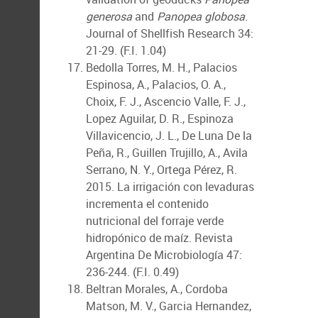
generosa
and
Panopea globosa
.
Journal of Shellfish Research 34:
21-29. (F.I. 1.04)
Bedolla Torres, M. H., Palacios
Espinosa, A., Palacios, O. A.,
Choix, F. J., Ascencio Valle, F. J.,
Lopez Aguilar, D. R., Espinoza
Villavicencio, J. L., De Luna De la
Peña, R., Guillen Trujillo, A., Avila
Serrano, N. Y., Ortega Pérez, R.
2015. La irrigación con levaduras
incrementa el contenido
nutricional del forraje verde
hidropónico de maíz. Revista
Argentina De Microbiología 47:
236-244. (F.I. 0.49)
Beltran Morales, A., Cordoba
Matson, M. V., Garcia Hernandez,