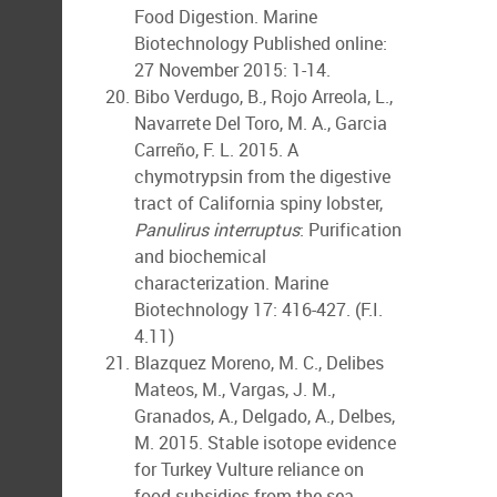
Food Digestion. Marine
Biotechnology Published online:
27 November 2015: 1-14.
Bibo Verdugo, B., Rojo Arreola, L.,
Navarrete Del Toro, M. A., Garcia
Carreño, F. L. 2015. A
chymotrypsin from the digestive
tract of California spiny lobster,
Panulirus interruptus
: Purification
and biochemical
characterization. Marine
Biotechnology 17: 416-427. (F.I.
4.11)
Blazquez Moreno, M. C., Delibes
Mateos, M., Vargas, J. M.,
Granados, A., Delgado, A., Delbes,
M. 2015. Stable isotope evidence
for Turkey Vulture reliance on
food subsidies from the sea.