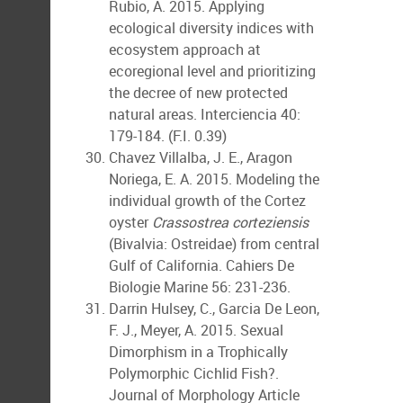
Rubio, A. 2015. Applying
ecological diversity indices with
ecosystem approach at
ecoregional level and prioritizing
the decree of new protected
natural areas. Interciencia 40:
179-184. (F.I. 0.39)
Chavez Villalba, J. E., Aragon
Noriega, E. A. 2015. Modeling the
individual growth of the Cortez
oyster
Crassostrea corteziensis
(Bivalvia: Ostreidae) from central
Gulf of California. Cahiers De
Biologie Marine 56: 231-236.
Darrin Hulsey, C., Garcia De Leon,
F. J., Meyer, A. 2015. Sexual
Dimorphism in a Trophically
Polymorphic Cichlid Fish?.
Journal of Morphology Article