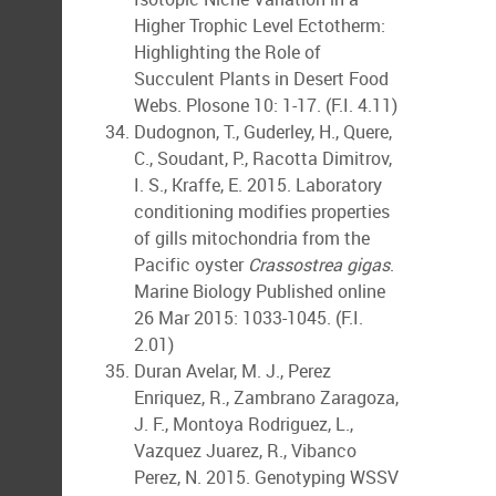
Higher Trophic Level Ectotherm:
Highlighting the Role of
Succulent Plants in Desert Food
Webs. Plosone 10: 1-17. (F.I. 4.11)
Dudognon, T., Guderley, H., Quere,
C., Soudant, P., Racotta Dimitrov,
I. S., Kraffe, E. 2015. Laboratory
conditioning modifies properties
of gills mitochondria from the
Pacific oyster
Crassostrea gigas
.
Marine Biology Published online
26 Mar 2015: 1033-1045. (F.I.
2.01)
Duran Avelar, M. J., Perez
Enriquez, R., Zambrano Zaragoza,
J. F., Montoya Rodriguez, L.,
Vazquez Juarez, R., Vibanco
Perez, N. 2015. Genotyping WSSV