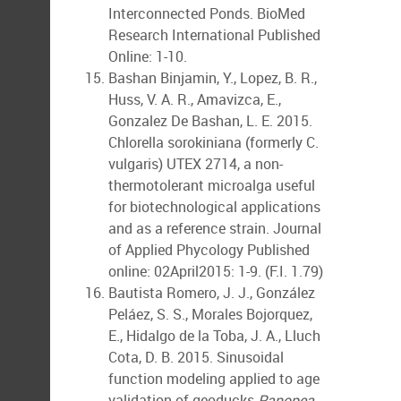
Interconnected Ponds. BioMed
Research International Published
Online: 1-10.
Bashan Binjamin, Y., Lopez, B. R.,
Huss, V. A. R., Amavizca, E.,
Gonzalez De Bashan, L. E. 2015.
Chlorella sorokiniana (formerly C.
vulgaris) UTEX 2714, a non-
thermotolerant microalga useful
for biotechnological applications
and as a reference strain. Journal
of Applied Phycology Published
online: 02April2015: 1-9. (F.I. 1.79)
Bautista Romero, J. J., González
Peláez, S. S., Morales Bojorquez,
E., Hidalgo de la Toba, J. A., Lluch
Cota, D. B. 2015. Sinusoidal
function modeling applied to age
validation of geoducks
Panopea