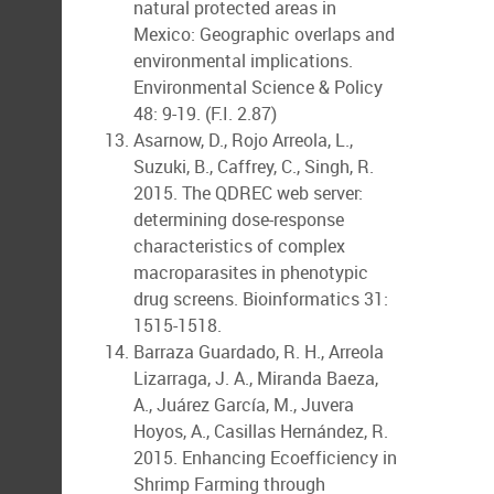
natural protected areas in
Mexico: Geographic overlaps and
environmental implications.
Environmental Science & Policy
48: 9-19. (F.I. 2.87)
Asarnow, D., Rojo Arreola, L.,
Suzuki, B., Caffrey, C., Singh, R.
2015. The QDREC web server:
determining dose-response
characteristics of complex
macroparasites in phenotypic
drug screens. Bioinformatics 31:
1515-1518.
Barraza Guardado, R. H., Arreola
Lizarraga, J. A., Miranda Baeza,
A., Juárez García, M., Juvera
Hoyos, A., Casillas Hernández, R.
2015. Enhancing Ecoefficiency in
Shrimp Farming through