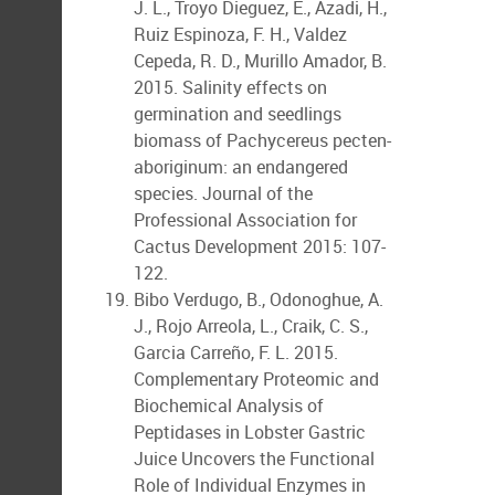
J. L., Troyo Dieguez, E., Azadi, H.,
Ruiz Espinoza, F. H., Valdez
Cepeda, R. D., Murillo Amador, B.
2015. Salinity effects on
germination and seedlings
biomass of Pachycereus pecten-
aboriginum: an endangered
species. Journal of the
Professional Association for
Cactus Development 2015: 107-
122.
Bibo Verdugo, B., Odonoghue, A.
J., Rojo Arreola, L., Craik, C. S.,
Garcia Carreño, F. L. 2015.
Complementary Proteomic and
Biochemical Analysis of
Peptidases in Lobster Gastric
Juice Uncovers the Functional
Role of Individual Enzymes in