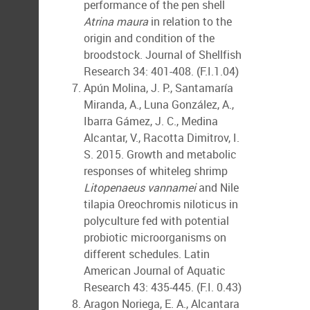
performance of the pen shell
Atrina maura
in relation to the
origin and condition of the
broodstock. Journal of Shellfish
Research 34: 401-408. (F.I.1.04)
Apún Molina, J. P., Santamaría
Miranda, A., Luna González, A.,
Ibarra Gámez, J. C., Medina
Alcantar, V., Racotta Dimitrov, I.
S. 2015. Growth and metabolic
responses of whiteleg shrimp
Litopenaeus vannamei
and Nile
tilapia Oreochromis niloticus in
polyculture fed with potential
probiotic microorganisms on
different schedules. Latin
American Journal of Aquatic
Research 43: 435-445. (F.I. 0.43)
Aragon Noriega, E. A., Alcantara