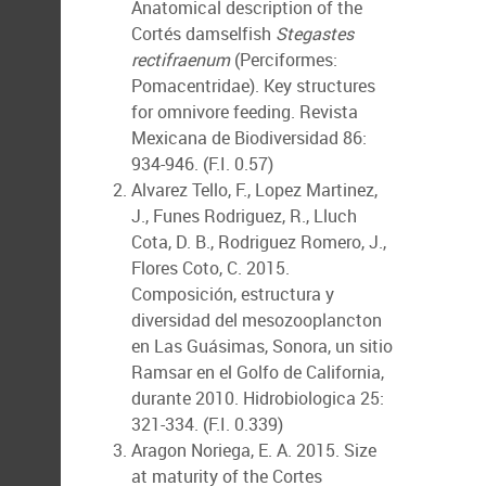
Anatomical description of the
Cortés damselfish
Stegastes
rectifraenum
(Perciformes:
Pomacentridae). Key structures
for omnivore feeding. Revista
Mexicana de Biodiversidad 86:
934-946. (F.I. 0.57)
Alvarez Tello, F., Lopez Martinez,
J., Funes Rodriguez, R., Lluch
Cota, D. B., Rodriguez Romero, J.,
Flores Coto, C. 2015.
Composición, estructura y
diversidad del mesozooplancton
en Las Guásimas, Sonora, un sitio
Ramsar en el Golfo de California,
durante 2010. Hidrobiologica 25:
321-334. (F.I. 0.339)
Aragon Noriega, E. A. 2015. Size
at maturity of the Cortes