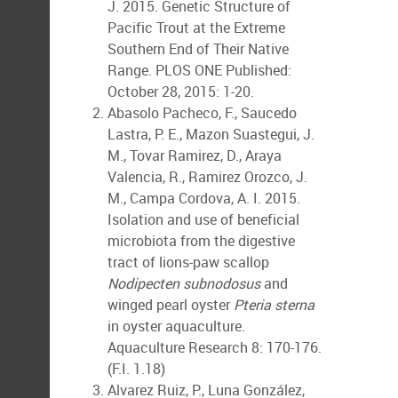
J. 2015. Genetic Structure of
Pacific Trout at the Extreme
Southern End of Their Native
Range. PLOS ONE Published:
October 28, 2015: 1-20.
Abasolo Pacheco, F., Saucedo
Lastra, P. E., Mazon Suastegui, J.
M., Tovar Ramirez, D., Araya
Valencia, R., Ramirez Orozco, J.
M., Campa Cordova, A. I. 2015.
Isolation and use of beneficial
microbiota from the digestive
tract of lions-paw scallop
Nodipecten subnodosus
and
winged pearl oyster
Pteria sterna
in oyster aquaculture.
Aquaculture Research 8: 170-176.
(F.I. 1.18)
Alvarez Ruiz, P., Luna González,