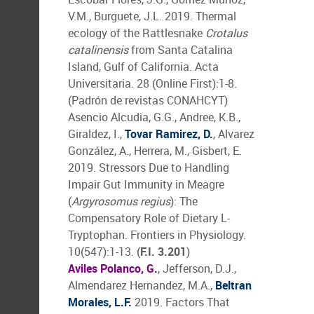
V.M., Burguete, J.L. 2019. Thermal
ecology of the Rattlesnake
Crotalus
catalinensis
from Santa Catalina
Island, Gulf of California. Acta
Universitaria. 28 (Online First):1-8.
(Padrón de revistas CONAHCYT)
Asencio Alcudia, G.G., Andree, K.B.,
Giraldez, I.,
Tovar Ramirez, D.
, Alvarez
González, A., Herrera, M., Gisbert, E.
2019. Stressors Due to Handling
Impair Gut Immunity in Meagre
(
Argyrosomus regius
): The
Compensatory Role of Dietary L-
Tryptophan. Frontiers in Physiology.
10(547):1-13. (
F.I. 3.201
)
Aviles Polanco, G.
, Jefferson, D.J.,
Almendarez Hernandez, M.A.,
Beltran
Morales, L.F.
2019. Factors That