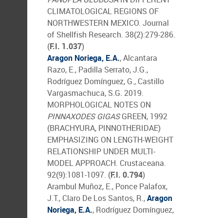
CLIMATOLOGICAL REGIONS OF
NORTHWESTERN MEXICO. Journal
of Shellfish Research. 38(2):279-286.
(
F.I. 1.037
)
Aragon Noriega, E.A.
, Alcantara
Razo, E., Padilla Serrato, J.G.,
Rodríguez Domínguez, G., Castillo
Vargasmachuca, S.G. 2019.
MORPHOLOGICAL NOTES ON
PINNAXODES GIGAS
GREEN, 1992
(BRACHYURA, PINNOTHERIDAE)
EMPHASIZING ON LENGTH-WEIGHT
RELATIONSHIP UNDER MULTI-
MODEL APPROACH. Crustaceana.
92(9):1081-1097. (
F.I. 0.794
)
Arambul Muñoz, E., Ponce Palafox,
J.T., Claro De Los Santos, R.,
Aragon
Noriega, E.A.
, Rodríguez Domínguez,