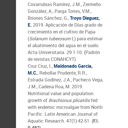
Covarrubias Ramírez, J.M., Zermeño
González, A., Parga Torres, V.M.,
Briones Sánchez, G.,
Troyo Dieguez,
E.
2019. Aplicación de Días grado de
crecimiento en el cultivo de Papa
(
Solanum tuberosum
L) para estimar
el abatimiento del agua en el suelo.
Acta Universitaria. 29:1-10. (Padrón
de revistas CONAHCYT)
Cruz Cruz, I.,
Maldonado Garcia,
M.C.
, Rebollar Prudente, R.R.,
Estrada Godínez, J.A., Pacheco Vega,
J.M., Cadena Roa, M. 2019.
Nutritional value and population
growth of
Brachionus plicatilis
fed
with endemic microalgae from North
Pacific. Latin American Journal of
Aquatic Research. 47(1):42-51. (
F.I.
0.482
)