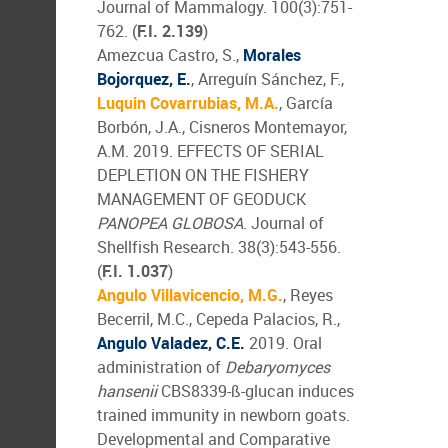
Journal of Mammalogy. 100(3):751-
762. (
F.I. 2.139
)
Amezcua Castro, S.,
Morales
Bojorquez, E.
, Arreguín Sánchez, F.,
Luquin Covarrubias, M.A.
, García
Borbón, J.A., Cisneros Montemayor,
A.M. 2019. EFFECTS OF SERIAL
DEPLETION ON THE FISHERY
MANAGEMENT OF GEODUCK
PANOPEA GLOBOSA
. Journal of
Shellfish Research. 38(3):543-556.
(
F.I. 1.037
)
Angulo Villavicencio, M.G.
, Reyes
Becerril, M.C., Cepeda Palacios, R.,
Angulo Valadez, C.E.
2019. Oral
administration of
Debaryomyces
hansenii
CBS8339-ß-glucan induces
trained immunity in newborn goats.
Developmental and Comparative