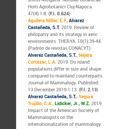
Horti Agrobotanici Cluj-Napoca.
47(4):1-8. (
F.I. 0.624
)
Aguilera Miller, E.F.
,
Alvarez
Castañeda, S.T.
2019. Review of
philopatry and its strategy in xeric
environments. THERYA. 10(1):39-44.
(Padrón de revistas CONACYT)
Alvarez Castañeda, S.T.
,
Nájera
Cortázar, L.A.
2019. Do island
populations differ in size and shape
compared to mainland counterparts.
Journal of Mammalogy. Published:
13 December 2019:1-13. (
F.I. 2.13
)
Alvarez Castañeda, S.T.
,
Segura
Trujillo, C.A.
,
Lidicker, Jr., W.Z.
2019.
Impact of the American Society of
Mammalogists on the
internationalization of mammalogy.