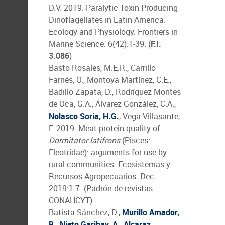
D.V. 2019. Paralytic Toxin Producing
Dinoflagellates in Latin America:
Ecology and Physiology. Frontiers in
Marine Science. 6(42):1-39. (
F.I.
3.086
)
Basto Rosales, M.E.R., Carrillo
Farnés, O., Montoya Martínez, C.E.,
Badillo Zapata, D., Rodríguez Montes
de Oca, G.A., Álvarez González, C.A.,
Nolasco Soria, H.G.
, Vega Villasante,
F. 2019. Meat protein quality of
Dormitator latifrons
(Pisces:
Eleotridae): arguments for use by
rural communities. Ecosistemas y
Recursos Agropecuarios. Dec
2019:1-7. (Padrón de revistas
CONAHCYT)
Batista Sánchez, D.,
Murillo Amador,
B.
,
Nieto Garibay, A.
,
Alcaraz