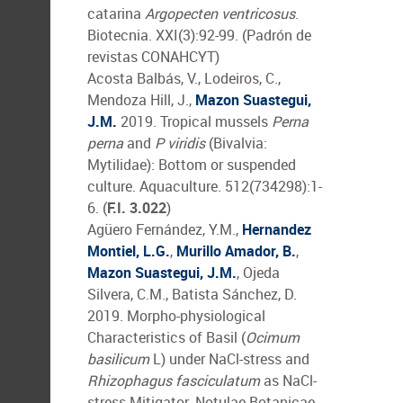
catarina
Argopecten ventricosus
.
Biotecnia. XXI(3):92-99. (Padrón de
revistas CONAHCYT)
Acosta Balbás, V., Lodeiros, C.,
Mendoza Hill, J.,
Mazon Suastegui,
J.M.
2019. Tropical mussels
Perna
perna
and
P viridis
(Bivalvia:
Mytilidae): Bottom or suspended
culture. Aquaculture. 512(734298):1-
6. (
F.I. 3.022
)
Agüero Fernández, Y.M.,
Hernandez
Montiel, L.G.
,
Murillo Amador, B.
,
Mazon Suastegui, J.M.
, Ojeda
Silvera, C.M., Batista Sánchez, D.
2019. Morpho-physiological
Characteristics of Basil (
Ocimum
basilicum
L) under NaCl-stress and
Rhizophagus fasciculatum
as NaCl-
stress Mitigator. Notulae Botanicae