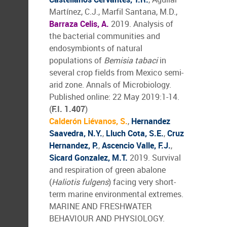
Martínez, C.J., Marfil Santana, M.D.,
Barraza Celis, A.
2019. Analysis of
the bacterial communities and
endosymbionts of natural
populations of
Bemisia tabaci
in
several crop fields from Mexico semi-
arid zone. Annals of Microbiology.
Published online: 22 May 2019:1-14.
(
F.I. 1.407
)
Calderón Liévanos, S.
,
Hernandez
Saavedra, N.Y.
,
Lluch Cota, S.E.
,
Cruz
Hernandez, P.
,
Ascencio Valle, F.J.
,
Sicard Gonzalez, M.T.
2019. Survival
and respiration of green abalone
(
Haliotis fulgens
) facing very short-
term marine environmental extremes.
MARINE AND FRESHWATER
BEHAVIOUR AND PHYSIOLOGY.