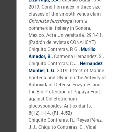
2019. Condition index in three size
classes of the smooth venus clam
Chionista fluctifraga
from a
commercial fishery in Sonora,
Mexico. Acta Universitaria. 29:1-11.
(Padrón de revistas CONAHCYT)
Chiquito Contreras, R.G.,
Murillo
Amador, B.
, Carmona Hernandez, S.,
Chiquito Contreras, C.J.,
Hernandez
Montiel, L.G.
2019. Effect of Marine
Bacteria and Ulvan on the Activity of
Antioxidant Defense Enzymes and
the Bio-Protection of Papaya Fruit
against Colletotrichum
gloeosporioides. Antioxidants.
8(12):1-14. (
F.I. 4.52
)
Chiquito Contreras, R., Reyes Pérez,
J.J., Chiquito Contreras, C., Vidal