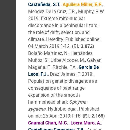
Castañeda, S.T.
,
Aguilera Miller, E.F.
,
Mendez De la Cruz, F.R., Murphy, R.W.
2019. Extreme mito-nuclear
discordance in a peninsular lizard:
the role of drift, selection, and
climate. Heredity. Published online:
04 March 2019:1-12. (
F.I. 3.872
)
Bolaño Martínez, N., Hernández
Muñoz, S., Uribe Alcocer, M., Galván
Magaña, F., Ritchie, P.A.,
Garcia De
Leon, F.J.
, Díaz Jaimes, P. 2019.
Population genetic divergence as
consequence of past range
expansion of the smooth
hammerhead shark
Sphyrna
zygaena
. Hydrobiologia. Published
online: 25 April 2019:1-16. (
F.I. 2.165
)
Caamal Chan, M.G.
,
Loera Muro, A.
,
Castellanos Cervantes, T.R.
, Aguilar