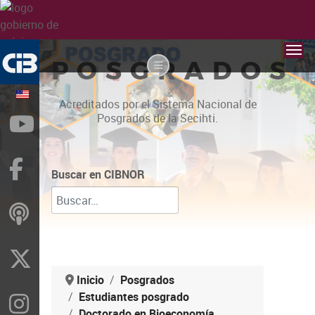
POSGRADOS
Acreditados por el Sistema Nacional de
Posgrados de la Secihti.
YouTube
Facebook
Buscar en CIBNOR
ivoox
X
Inicio
Posgrados
Estudiantes posgrado
Instragram
Doctorado en Bioeconomía