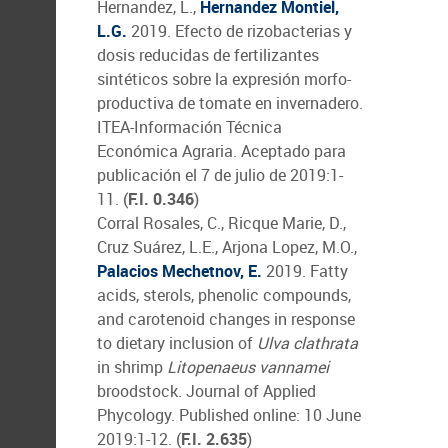
Hernandez, L.,
Hernandez Montiel,
L.G.
2019. Efecto de rizobacterias y
dosis reducidas de fertilizantes
sintéticos sobre la expresión morfo-
productiva de tomate en invernadero.
ITEA-Información Técnica
Económica Agraria. Aceptado para
publicación el 7 de julio de 2019:1-
11. (
F.I. 0.346
)
Corral Rosales, C., Ricque Marie, D.,
Cruz Suárez, L.E., Arjona Lopez, M.O.,
Palacios Mechetnov, E.
2019. Fatty
acids, sterols, phenolic compounds,
and carotenoid changes in response
to dietary inclusion of
Ulva clathrata
in shrimp
Litopenaeus vannamei
broodstock. Journal of Applied
Phycology. Published online: 10 June
2019:1-12. (
F.I. 2.635
)