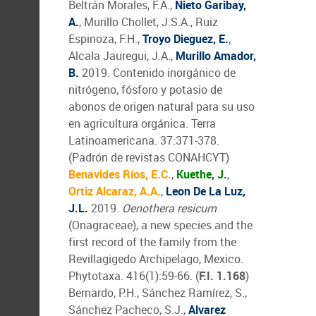
Beltrán Morales, F.A.,
Nieto Garibay,
A.
, Murillo Chollet, J.S.A., Ruiz
Espinoza, F.H.,
Troyo Dieguez, E.
,
Alcala Jauregui, J.A.,
Murillo Amador,
B.
2019. Contenido inorgánico de
nitrógeno, fósforo y potasio de
abonos de origen natural para su uso
en agricultura orgánica. Terra
Latinoamericana. 37:371-378.
(Padrón de revistas CONAHCYT)
Benavides Ríos, E.C.
,
Kuethe, J.
,
Ortiz Alcaraz, A.A.
,
Leon De La Luz,
J.L.
2019.
Oenothera resicum
(Onagraceae), a new species and the
first record of the family from the
Revillagigedo Archipelago, Mexico.
Phytotaxa. 416(1):59-66. (
F.I. 1.168
)
Bernardo, P.H., Sánchez Ramírez, S.,
Sánchez Pacheco, S.J.,
Alvarez