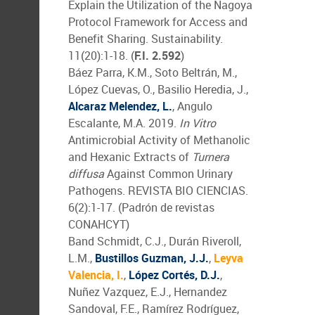
Explain the Utilization of the Nagoya
Protocol Framework for Access and
Benefit Sharing. Sustainability.
11(20):1-18. (
F.I. 2.592
)
Báez Parra, K.M., Soto Beltrán, M.,
López Cuevas, O., Basilio Heredia, J.,
Alcaraz Melendez, L.
, Angulo
Escalante, M.A. 2019.
In Vitro
Antimicrobial Activity of Methanolic
and Hexanic Extracts of
Turnera
diffusa
Against Common Urinary
Pathogens. REVISTA BIO CIENCIAS.
6(2):1-17. (Padrón de revistas
CONAHCYT)
Band Schmidt, C.J., Durán Riveroll,
L.M.,
Bustillos Guzman, J.J.
,
Leyva
Valencia, I.
,
López Cortés, D.J.
,
Nuñez Vazquez, E.J., Hernandez
Sandoval, F.E., Ramírez Rodríguez,