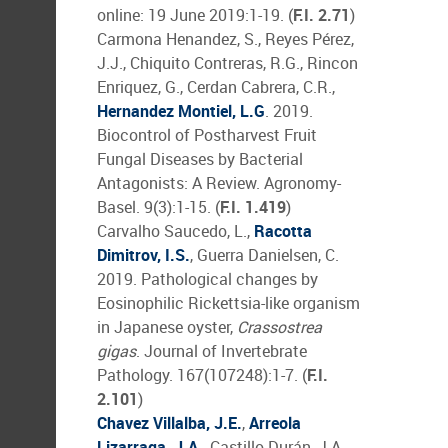
online: 19 June 2019:1-19. (
F.I. 2.71
)
Carmona Henandez, S., Reyes Pérez,
J.J., Chiquito Contreras, R.G., Rincon
Enriquez, G., Cerdan Cabrera, C.R.,
Hernandez Montiel, L.G
. 2019.
Biocontrol of Postharvest Fruit
Fungal Diseases by Bacterial
Antagonists: A Review. Agronomy-
Basel. 9(3):1-15. (
F.I. 1.419
)
Carvalho Saucedo, L.,
Racotta
Dimitrov, I.S.
, Guerra Danielsen, C.
2019. Pathological changes by
Eosinophilic Rickettsia-like organism
in Japanese oyster,
Crassostrea
gigas
. Journal of Invertebrate
Pathology. 167(107248):1-7. (
F.I.
2.101
)
Chavez Villalba, J.E.
,
Arreola
Lizarraga, J.A.
, Castillo Durán, J.A.