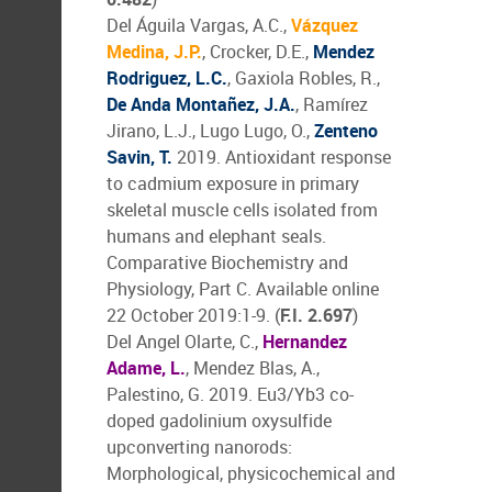
Del Águila Vargas, A.C.,
Vázquez
Medina, J.P.
, Crocker, D.E.,
Mendez
Rodriguez, L.C.
, Gaxiola Robles, R.,
De Anda Montañez, J.A.
, Ramírez
Jirano, L.J., Lugo Lugo, O.,
Zenteno
Savin, T.
2019. Antioxidant response
to cadmium exposure in primary
skeletal muscle cells isolated from
humans and elephant seals.
Comparative Biochemistry and
Physiology, Part C. Available online
22 October 2019:1-9. (
F.I. 2.697
)
Del Angel Olarte, C.,
Hernandez
Adame, L.
, Mendez Blas, A.,
Palestino, G. 2019. Eu3/Yb3 co-
doped gadolinium oxysulfide
upconverting nanorods:
Morphological, physicochemical and