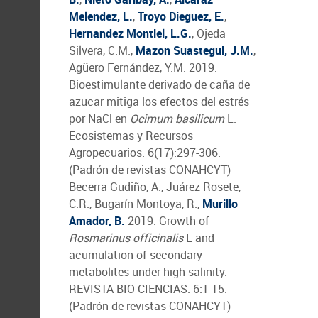
Melendez, L.
,
Troyo Dieguez, E.
,
Hernandez Montiel, L.G.
, Ojeda
Silvera, C.M.,
Mazon Suastegui, J.M.
,
Agüero Fernández, Y.M. 2019.
Bioestimulante derivado de caña de
azucar mitiga los efectos del estrés
por NaCl en
Ocimum basilicum
L.
Ecosistemas y Recursos
Agropecuarios. 6(17):297-306.
(Padrón de revistas CONAHCYT)
Becerra Gudiño, A., Juárez Rosete,
C.R., Bugarín Montoya, R.,
Murillo
Amador, B.
2019. Growth of
Rosmarinus officinalis
L and
acumulation of secondary
metabolites under high salinity.
REVISTA BIO CIENCIAS. 6:1-15.
(Padrón de revistas CONAHCYT)