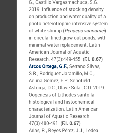
G., Castillo Vargasmachuca, S.G.
2019. Influence of stocking density
on production and water quality of a
photo-heterotrophic intensive system
of white shrimp (
Penaeus vannamei
)
in circular lined grow-out ponds, with
minimal water replacement. Latin
American Journal of Aquatic
Research. 47(3):449-455. (
F.I. 0.67
)
Arcos Ortega, G.F.
, Serrano Silvas,
S.R., Rodriguez Jaramillo, M.C.,
Acuña Gómez, E.P., Schofield
Astorga, D.C., Olave Solar, C.D. 2019.
Oogenesis of Lithodes santolla:
histological and histochemical
characterization. Latin American
Journal of Aquatic Research.
47(3):480-491. (
F.I. 0.67
)
Arias, R., Reyes Pérez, J.J., Ledea