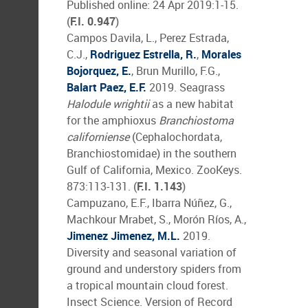
Published online: 24 Apr 2019:1-15.
(
F.I. 0.947
)
Campos Davila, L., Perez Estrada,
C.J.,
Rodriguez Estrella, R.
,
Morales
Bojorquez, E.
, Brun Murillo, F.G.,
Balart Paez, E.F.
2019. Seagrass
Halodule wrightii
as a new habitat
for the amphioxus
Branchiostoma
californiense
(Cephalochordata,
Branchiostomidae) in the southern
Gulf of California, Mexico. ZooKeys.
873:113-131. (
F.I. 1.143
)
Campuzano, E.F., Ibarra Núñez, G.,
Machkour Mrabet, S., Morón Ríos, A.,
Jimenez Jimenez, M.L.
2019.
Diversity and seasonal variation of
ground and understory spiders from
a tropical mountain cloud forest.
Insect Science. Version of Record