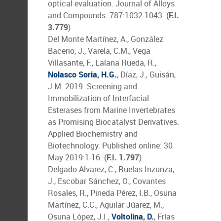
optical evaluation. Journal of Alloys
and Compounds. 787:1032-1043. (
F.I.
3.779
)
Del Monte Martínez, A., González
Bacerio, J., Varela, C.M., Vega
Villasante, F., Lalana Rueda, R.,
Nolasco Soria, H.G.
, Díaz, J., Guisán,
J.M. 2019. Screening and
Immobilization of Interfacial
Esterases from Marine Invertebrates
as Promising Biocatalyst Derivatives.
Applied Biochemistry and
Biotechnology. Published online: 30
May 2019:1-16. (
F.I. 1.797
)
Delgado Alvarez, C., Ruelas Inzunza,
J., Escobar Sánchez, O., Covantes
Rosales, R., Pineda Pérez, I.B., Osuna
Martínez, C.C., Aguilar Júarez, M.,
Osuna López, J.I.,
Voltolina, D.
, Frías