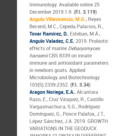
Immunology. Available online 25
December 2019:1-9. (
F.I. 3.119
)
Angulo Villavicencio, M.G.
, Reyes
Becerril, M.C., Cepeda Palacios, R.,
Tovar Ramirez, D.
, Esteban, M.Á.,
Angulo Valadez, C.E.
2019. Probiotic
effects of marine
Debaryomyces
hansenii
CBS 8339 on innate
immune and antioxidant parameters
in newborn goats. Applied
Microbiology and Biotechnology.
103(5):2339-2352. (
F.I. 3.34
)
Aragon Noriega, E.A.
, Alcantara
Razo, E., Cruz Vásquez, R., Castillo
Vargasmachuca, S.G., Rodríguez
Domínguez, G., Ponce Palafox, J.T.,
López Sánchez, J.A. 2019. GROWTH
VARIATIONS IN THE GEODUCK
PANOPEA GLOBOSA
IN DIFFERENT