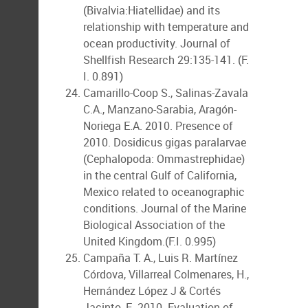
(Bivalvia:Hiatellidae) and its
relationship with temperature and
ocean productivity. Journal of
Shellfish Research 29:135-141. (F.
I. 0.891)
Camarillo-Coop S., Salinas-Zavala
C.A., Manzano-Sarabia, Aragón-
Noriega E.A. 2010. Presence of
2010. Dosidicus gigas paralarvae
(Cephalopoda: Ommastrephidae)
in the central Gulf of California,
Mexico related to oceanographic
conditions. Journal of the Marine
Biological Association of the
United Kingdom.(F.I. 0.995)
Campaña T. A., Luis R. Martínez
Córdova, Villarreal Colmenares, H.,
Hernández López J & Cortés
Jacinto, E. 2010. Evaluation of