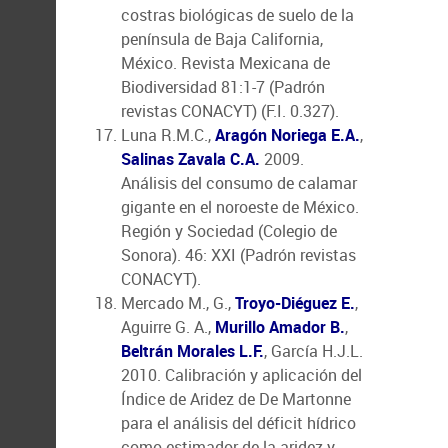
costras biológicas de suelo de la
península de Baja California,
México. Revista Mexicana de
Biodiversidad 81:1-7 (Padrón
revistas CONACYT) (F.I. 0.327).
Luna R.M.C.,
Aragón Noriega E.A.
,
Salinas Zavala C.A.
2009.
Análisis del consumo de calamar
gigante en el noroeste de México.
Región y Sociedad (Colegio de
Sonora). 46: XXI (Padrón revistas
CONACYT).
Mercado M., G.,
Troyo-Diéguez E.
,
Aguirre G. A.,
Murillo Amador B.
,
Beltrán Morales L.F.
, García H.J.L.
2010. Calibración y aplicación del
Índice de Aridez de De Martonne
para el análisis del déficit hídrico
como estimador de la aridez y