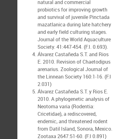
natural and commercial
probiotics for improving growth
and survival of juvenile Pinctada
mazatlanica during late hatchery
and early field culturing stages.
Journal of the World Aquaculture
Society. 41:447-454. (F.I. 0.693).
Álvarez Castañeda S.T. and Rios
E. 2010. Revision of Chaetodipus
arenarius. Zoological Journal of
the Linnean Society 160:1-16. (F.I
2.031)
Álvarez Castañeda S.T. y Rios E.
2010. A phylogenetic analysis of
Neotoma varia (Rodentia:
Cricetidae), a rediscovered,
endemic, and threatened rodent
from Datil Island, Sonora, Mexico.
Zootaxa 2647:51-60. (F.I 0.891)