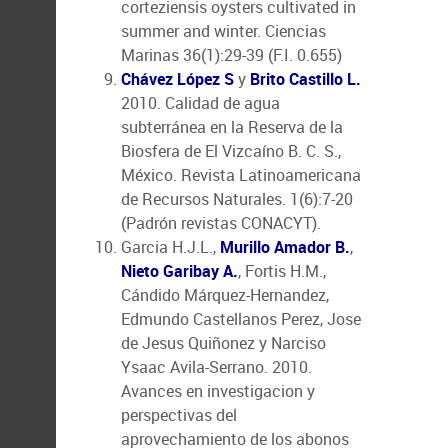
corteziensis oysters cultivated in
summer and winter. Ciencias
Marinas 36(1):29-39 (F.I. 0.655)
Chávez López S
y
Brito Castillo L.
2010. Calidad de agua
subterránea en la Reserva de la
Biosfera de El Vizcaíno B. C. S.,
México. Revista Latinoamericana
de Recursos Naturales. 1(6):7-20
(Padrón revistas CONACYT).
Garcia H.J.L.,
Murillo Amador B.
,
Nieto Garibay A.
, Fortis H.M.,
Cándido Márquez-Hernandez,
Edmundo Castellanos Perez, Jose
de Jesus Quiñonez y Narciso
Ysaac Avila-Serrano. 2010.
Avances en investigacion y
perspectivas del
aprovechamiento de los abonos