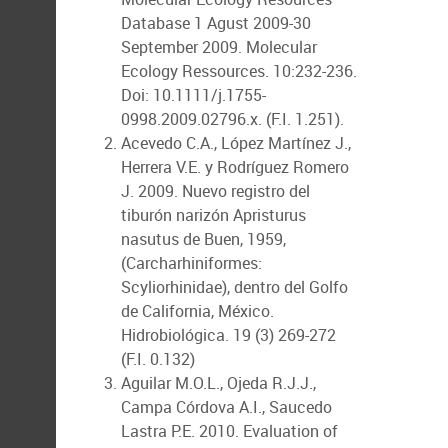
Database 1 Agust 2009-30
September 2009. Molecular
Ecology Ressources. 10:232-236.
Doi: 10.1111/j.1755-
0998.2009.02796.x. (F.I. 1.251).
Acevedo C.A., López Martínez J.,
Herrera V.E. y Rodríguez Romero
J. 2009. Nuevo registro del
tiburón narizón Apristurus
nasutus de Buen, 1959,
(Carcharhiniformes:
Scyliorhinidae), dentro del Golfo
de California, México.
Hidrobiológica. 19 (3) 269-272
(F.I. 0.132)
Aguilar M.O.L., Ojeda R.J.J.,
Campa Córdova A.I., Saucedo
Lastra P.E. 2010. Evaluation of