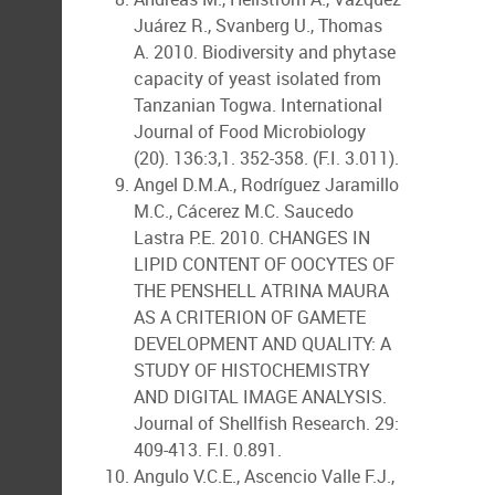
Juárez R., Svanberg U., Thomas
A. 2010. Biodiversity and phytase
capacity of yeast isolated from
Tanzanian Togwa. International
Journal of Food Microbiology
(20). 136:3,1. 352-358. (F.I. 3.011).
Angel D.M.A., Rodríguez Jaramillo
M.C., Cácerez M.C. Saucedo
Lastra P.E. 2010. CHANGES IN
LIPID CONTENT OF OOCYTES OF
THE PENSHELL ATRINA MAURA
AS A CRITERION OF GAMETE
DEVELOPMENT AND QUALITY: A
STUDY OF HISTOCHEMISTRY
AND DIGITAL IMAGE ANALYSIS.
Journal of Shellfish Research. 29:
409-413. F.I. 0.891.
Angulo V.C.E., Ascencio Valle F.J.,