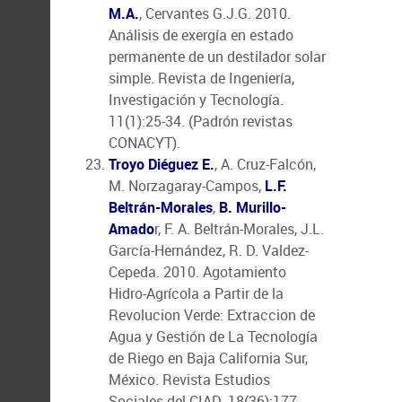
M.A.
, Cervantes G.J.G. 2010.
Análisis de exergía en estado
permanente de un destilador solar
simple. Revista de Ingeniería,
Investigación y Tecnología.
11(1):25-34. (Padrón revistas
CONACYT).
Troyo Diéguez E.
, A. Cruz-Falcón,
M. Norzagaray-Campos,
L.F.
Beltrán-Morales
,
B. Murillo-
Amado
r, F. A. Beltrán-Morales, J.L.
García-Hernández, R. D. Valdez-
Cepeda. 2010. Agotamiento
Hidro-Agrícola a Partir de la
Revolucion Verde: Extraccion de
Agua y Gestión de La Tecnología
de Riego en Baja California Sur,
México. Revista Estudios
Sociales del CIAD. 18(36):177-