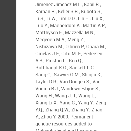
Jimenez Jimenez M.L., Kapil R.,
Karban R., Keller S.R., Kubota S.,
Li S., Li W., Lim D.D., Lin H., Liu X.,
Luo Y., Machordom A., Martin A.P.,
Matthysen E., Mazzella M.N.,
Mcgeoch M.A., Meng Z.,
Nishizawa M., O'brien P., Ohara M.,
Ornelas J.F., Ortu M. F., Pedersen
A.B., Preston L., Ren Q.,
Rothhaupt K.O., Sackett L.C.,
Sang Q., Sawyer G.M., Shiojiri K.,
Taylor D.R., Van Dongen S., Van
Vuuren B.J., Vandewoestijne S.,
Wang H., Wang J. T., Wang L.,
Xiang-Li X., Yang G., Yang Y., Zeng
Y.Q., Zhang Q.W., Zhang Y., Zhao
Y., Zhou Y. 2009. Permanent
genetic resources added to
Molecular Ecology Resources