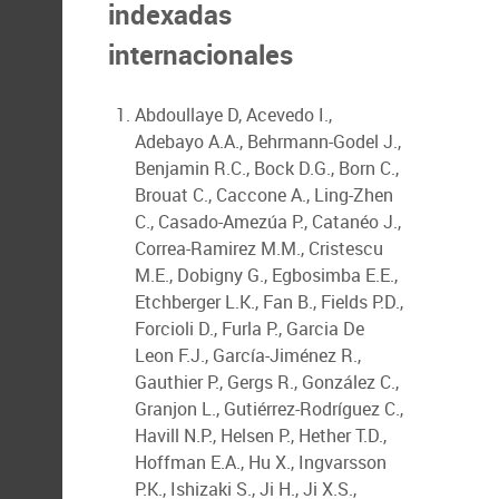
indexadas
internacionales
Abdoullaye D, Acevedo I.,
Adebayo A.A., Behrmann-Godel J.,
Benjamin R.C., Bock D.G., Born C.,
Brouat C., Caccone A., Ling-Zhen
C., Casado-Amezúa P., Catanéo J.,
Correa-Ramirez M.M., Cristescu
M.E., Dobigny G., Egbosimba E.E.,
Etchberger L.K., Fan B., Fields P.D.,
Forcioli D., Furla P., Garcia De
Leon F.J., García-Jiménez R.,
Gauthier P., Gergs R., González C.,
Granjon L., Gutiérrez-Rodríguez C.,
Havill N.P., Helsen P., Hether T.D.,
Hoffman E.A., Hu X., Ingvarsson
P.K., Ishizaki S., Ji H., Ji X.S.,