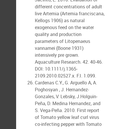
different concentrations of adult
live Artemia (Artemia franciscana,
Kellogs 1906) as natural
exogenous feed on the water
quality and production
parameters of Litopenaeus
vannamei (Boone 1931)
intensively pre grown.
Aquaculture Research. 42. 40-46.
DOI: 10.1111/j.1365-
2109.2010.02527.x. F.I. 1.099.
Cardenas C.Y., G. Arguello A, A.
Poghosyan , J. Hernandez-
Gonzales, V. Lebsky, J.Holguin-
Peña, D. Medina Hernandez, and
S. Vega-Peña. 2010. First report
of Tomato yellow leaf curl virus
co-infecting pepper with Tomato