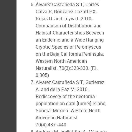
Álvarez Castañeda S.T., Cortés
Calva P., González Cózatl F.X.,
Rojas D. and Leyva I. 2010.
Comparison of Distribution and
Habitat Characteristics Between
an Endemic and a Wide-Ranging
Cryptic Species of Peromyscus
on the Baja California Peninsula.
Western North American
Naturalist. 70(3):323-333. (F.I.
0.305)
Alvarez Castañeda S.T., Gutierrez
A. and de la Paz M. 2010.
Rediscovery of the neotoma
population on datil [turner] Island,
Sonora, México. Western North
American Naturalist
70(4):437¬440
Andreas M., Hellström A., Vázquez