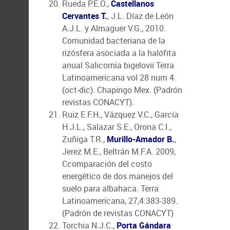
Rueda P.E.O.,
Castellanos
Cervantes T.
, J.L. Díaz de León
A.J.L. y Almaguer V.G., 2010.
Comunidad bacteriana de la
rizósfera asociada a la halófita
anual Salicornia bigelovii Terra
Latinoamericana vol 28 num 4
(oct-dic). Chapingo Mex. (Padrón
revistas CONACYT).
Ruiz E.F.H., Vázquez V.C., García
H.J.L., Salazar S.E., Orona C.I.,
Zuñiga T.R.,
Murillo-Amador B.
,
Jerez M.E., Beltrán M.F.A. 2009,
Ccomparación del costo
energético de dos manejos del
suelo para albahaca. Terra
Latinoamericana, 27,4:383-389.
(Padrón de revistas CONACYT)
Torchia N.J.C.,
Porta Gándara