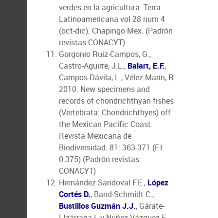
verdes en la agricultura. Terra
Latinoamericana vol 28 num 4
(oct-dic). Chapingo Mex. (Padrón
revistas CONACYT).
Gorgonio Ruiz-Campos, G.,
Castro-Aguirre, J.L.,
Balart, E.F.
,
Campos-Dávila, L., Vélez-Marín, R.
2010. New specimens and
records of chondrichthyan fishes
(Vertebrata: Chondrichthyes) off
the Mexican Pacific Coast.
Revista Mexicana de
Biodiversidad. 81: 363-371 (F.I.
0.375) (Padrón revistas
CONACYT)
Hernández Sandoval F.E.,
López
Cortés D.
, Band-Schmidt C.,
Bustillos Guzmán J.J.
, Gárate-
LIzárraga I. y Nuñez Vázquez E.