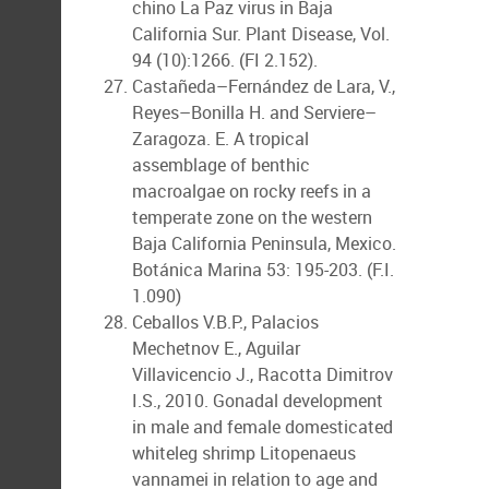
chino La Paz virus in Baja
California Sur. Plant Disease, Vol.
94 (10):1266. (FI 2.152).
Castañeda–Fernández de Lara, V.,
Reyes–Bonilla H. and Serviere–
Zaragoza. E. A tropical
assemblage of benthic
macroalgae on rocky reefs in a
temperate zone on the western
Baja California Peninsula, Mexico.
Botánica Marina 53: 195-203. (F.I.
1.090)
Ceballos V.B.P., Palacios
Mechetnov E., Aguilar
Villavicencio J., Racotta Dimitrov
I.S., 2010. Gonadal development
in male and female domesticated
whiteleg shrimp Litopenaeus
vannamei in relation to age and