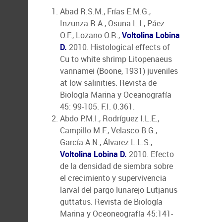
Abad R.S.M., Frías E.M.G.,
Inzunza R.A., Osuna L.I., Páez
O.F., Lozano O.R.,
Voltolina Lobina
D.
2010. Histological effects of
Cu to white shrimp Litopenaeus
vannamei (Boone, 1931) juveniles
at low salinities. Revista de
Biología Marina y Oceanografía
45: 99-105. F.I. 0.361.
Abdo P.M.I., Rodríguez I.L.E.,
Campillo M.F., Velasco B.G.,
García A.N., Álvarez L.L.S.,
Voltolina Lobina D.
2010. Efecto
de la densidad de siembra sobre
el crecimiento y supervivencia
larval del pargo lunarejo Lutjanus
guttatus. Revista de Biología
Marina y Oceoneografía 45:141-