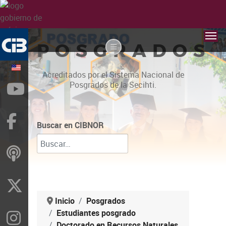
POSGRADOS
Acreditados por el Sistema Nacional de
Posgrados de la Secihti.
YouTube
Facebook
Buscar en CIBNOR
ivoox
X
Inicio
Posgrados
Estudiantes posgrado
Instragram
Doctorado en Recursos Naturales