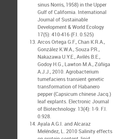
sinus Norris, 1958) in the Upper
Gulf of California. International
Journal of Sustainable
Development & World Ecology
17(5): 410-416 (F.I. 0.525)
Arcos Ortega G.F., Chan K.R.A.,
González K.W.A., Souza P.R.,
Nakazawa U.Y.E., Avilés B.E.,
Godoy H.G., Lawton M.A., Zúñiga
A.J.J., 2010. Agrobacterium
tumefaciens transient genetic
transformation of Habanero
pepper (Capsicum chinese Jacq.)
leaf explants. Electronic Journal
of Biotechnology. 13(4): 1-9. F.I.
0.928.
Ayala A.G.I. and Alcaraz
Meléndez, L. 2010 Salinity effects
on protein content, lipid