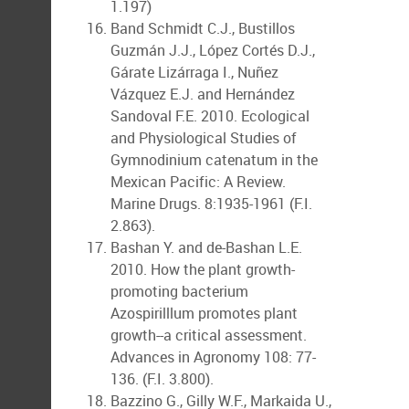
1.197)
Band Schmidt C.J., Bustillos
Guzmán J.J., López Cortés D.J.,
Gárate Lizárraga I., Nuñez
Vázquez E.J. and Hernández
Sandoval F.E. 2010. Ecological
and Physiological Studies of
Gymnodinium catenatum in the
Mexican Pacific: A Review.
Marine Drugs. 8:1935-1961 (F.I.
2.863).
Bashan Y. and de-Bashan L.E.
2010. How the plant growth-
promoting bacterium
Azospirilllum promotes plant
growth--a critical assessment.
Advances in Agronomy 108: 77-
136. (F.I. 3.800).
Bazzino G., Gilly W.F., Markaida U.,