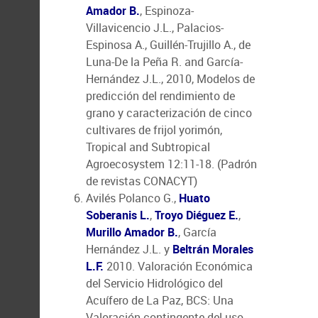
Amador B.
, Espinoza-
Villavicencio J.L., Palacios-
Espinosa A., Guillén-Trujillo A., de
Luna-De la Peña R. and García-
Hernández J.L., 2010, Modelos de
predicción del rendimiento de
grano y caracterización de cinco
cultivares de frijol yorimón,
Tropical and Subtropical
Agroecosystem 12:11-18. (Padrón
de revistas CONACYT)
Avilés Polanco G.,
Huato
Soberanis L.
,
Troyo Diéguez E.
,
Murillo Amador B.
, García
Hernández J.L. y
Beltrán Morales
L.F.
2010. Valoración Económica
del Servicio Hidrológico del
Acuífero de La Paz, BCS: Una
Valoración contingente del uso