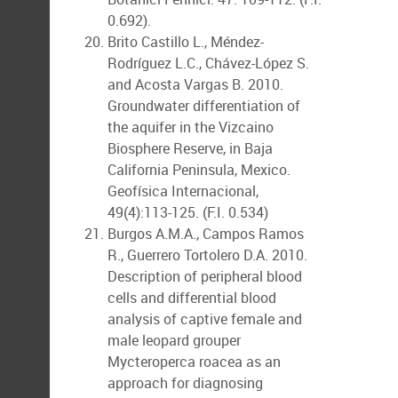
0.692).
Brito Castillo L., Méndez-
Rodríguez L.C., Chávez-López S.
and Acosta Vargas B. 2010.
Groundwater differentiation of
the aquifer in the Vizcaino
Biosphere Reserve, in Baja
California Peninsula, Mexico.
Geofísica Internacional,
49(4):113-125. (F.I. 0.534)
Burgos A.M.A., Campos Ramos
R., Guerrero Tortolero D.A. 2010.
Description of peripheral blood
cells and differential blood
analysis of captive female and
male leopard grouper
Mycteroperca roacea as an
approach for diagnosing