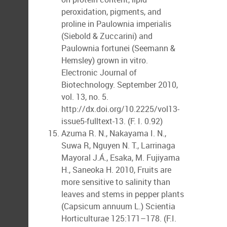
peroxidation, pigments, and
proline in Paulownia imperialis
(Siebold & Zuccarini) and
Paulownia fortunei (Seemann &
Hemsley) grown in vitro.
Electronic Journal of
Biotechnology. September 2010,
vol. 13, no. 5.
http://dx.doi.org/10.2225/vol13-
issue5-fulltext-13. (F. I. 0.92)
Azuma R. N., Nakayama I. N.,
Suwa R, Nguyen N. T., Larrinaga
Mayoral J.Á., Esaka, M. Fujiyama
H., Saneoka H. 2010, Fruits are
more sensitive to salinity than
leaves and stems in pepper plants
(Capsicum annuum L.) Scientia
Horticulturae 125:171–178. (F.I.