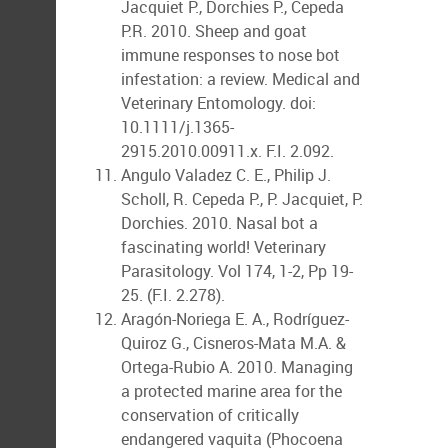
Jacquiet P., Dorchies P., Cepeda
P.R. 2010. Sheep and goat
immune responses to nose bot
infestation: a review. Medical and
Veterinary Entomology. doi:
10.1111/j.1365-
2915.2010.00911.x. F.I. 2.092.
Angulo Valadez C. E., Philip J.
Scholl, R. Cepeda P., P. Jacquiet, P.
Dorchies. 2010. Nasal bot a
fascinating world! Veterinary
Parasitology. Vol 174, 1-2, Pp 19-
25. (F.I. 2.278).
Aragón-Noriega E. A., Rodríguez-
Quiroz G., Cisneros-Mata M.A. &
Ortega-Rubio A. 2010. Managing
a protected marine area for the
conservation of critically
endangered vaquita (Phocoena