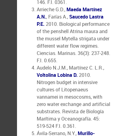
146. F.I. 0361.
Arrieche G.D.,
Maeda Martínez
A.N.
, Farías A.,
Saucedo Lastra
P.E.
2010. Biological performance
of the penshell Atrina maura and
the mussel Mytella strigata under
different water flow regimes.
Ciencias. Marinas. 36(3): 237-248.
F.I. 0.655.
Audelo N.J.M., Martínez C. L.R.,
Voltolina Lobina D.
2010.
Nitrogen budget in intensive
cultures of Litopenaeus
vannamei in mesocosms, with
zero water exchange and artificial
substrates. Revista de Biología
Marítima y Oceanografía. 45:
519-524 F.I. 0.361.
Ávila-Serrano, N.Y.,
Murillo-