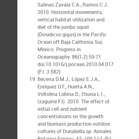
Salinas Zavala C.A., Ramos C.J.
2010. Horizontal movements,
vertical habitat utilization and
diet of the jumbo squid
(Dosidicus gigas) in the Pacific
Ocean off Baja California Sur,
Mexico. Progress in
Oceanography. 86(1-2) 59-71
doi:10.1016/j.pocean.2010.04.017
(F.I. 3.582)
Becerra D.M.J., López E.J.A.,
Enríquez O.F., Huerta A.N.,
Voltolina Lobina D., Osuna L.I.,
Izaguirre F.G. 2010. The effect of
initial cell and nutrient
concentrations on the growth
and biomass production outdoor
cultures of Dunaliella sp. Annales
Botanici Fennici. 47: 109-112. (F.I.