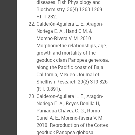
diseases. Fish Physiology and
Biochemistry. 36(4) 1263-1269.
F.I. 1.232.
Calderón-Aguilera L. E., Aragón-
Noriega E. A., Hand C.M. &
Moreno-Rivera V. M. 2010.
Morphometric relationships, age,
growth and mortality of the
geoduck clam Panopea generosa,
along the Pacific coast of Baja
California, Mexico. Journal of
Shellfish Research 29(2) 319-326
(F. I. 0.891).
Calderon-Aguilera L. E., Aragón-
Noriega E. A., Reyes-Bonilla H,
Paniagua-Chávez C. G., Romo-
Curiel A. E., Moreno-Rivera V. M.
2010. Reproduction of the Cortes
geoduck Panopea globosa