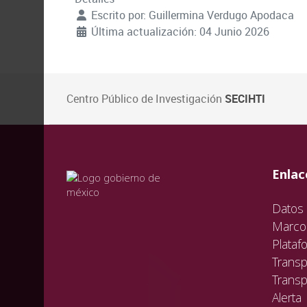
Escrito por:
Guillermina Verdugo Apodaca
Última actualización: 04 Junio 2026
Centro Público de Investigación
SECIHTI
val
vali
val
Enlac
Datos 
Marco 
Plataf
Transp
Transp
Alerta