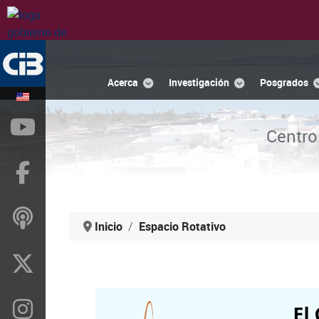
Acerca
Investigación
Posgrados
YouTube
Centro
Facebook
ivoox
Inicio
Espacio Rotativo
X
Instragram