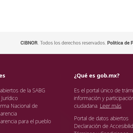
CIBNOR
. Todos los derechos reservados.
Política de 
ida
da
ida
es
¿Qué es gob.mx?
abiertos de la SABG
Es el portal único de trámi
Jurídico
información y participació
orma Nacional de
ciudadana.
Leer más
arencia
Portal de datos abiertos
arencia para el pueblo
Declaración de Accesibili