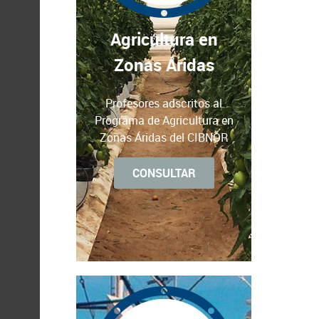
Agricultura en
Zonas Áridas
Profesores adscritos al
Programa de Agricultura en
Zonas Áridas del CIBNOR
CONSULTAR