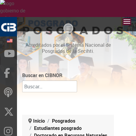
POSGRADOS
Acreditados por el Sistema Nacional de
Posgrados de la Secihti.
YouTube
Facebook
Buscar en CIBNOR
ivoox
X
Inicio
Posgrados
Estudiantes posgrado
Instragram
Doctorado en Recursos Naturales