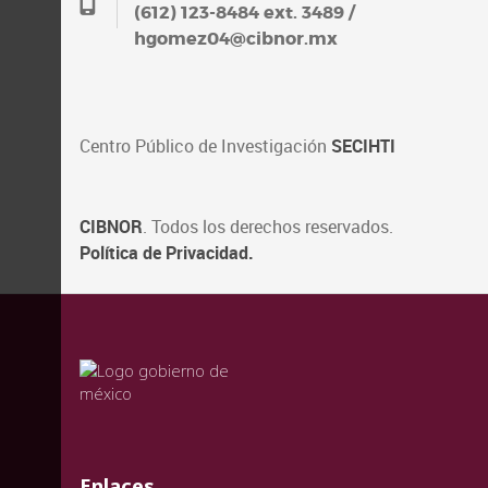
(612) 123-8484 ext. 3489 /
hgomez04@cibnor.mx
Centro Público de Investigación
SECIHTI
CIBNOR
. Todos los derechos reservados.
Política de Privacidad.
valida
valida
valida
Enlaces