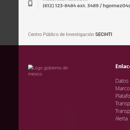
(612) 123-8484 ext. 3489 / hgomez0
Centro Público de Investigación
SECIHTI
val
vali
val
Enlac
Datos 
Marco 
Plataf
Transp
Transp
Alerta