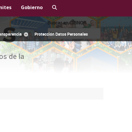
mites
Gobierno
Buscar en CIBNOR
OS
ansparencia
Protección Datos Personales
os de la