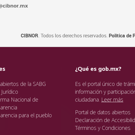
4@cibnor.mx
CIBNOR
. Todos los derechos reservados.
Política de 
ida
da
ida
es
¿Qué es gob.mx?
abiertos de la SABG
Es el portal único de trámi
Jurídico
información y participació
orma Nacional de
ciudadana.
Leer más
arencia
Portal de datos abiertos
arencia para el pueblo
Declaración de Accesibili
Términos y Condiciones