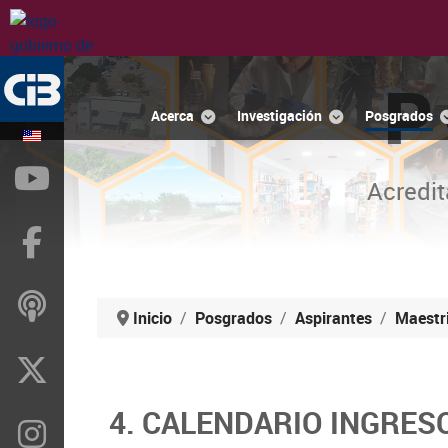
P
Acerca
Investigación
Posgrados
YouTube
Acredit
Facebook
ivoox
Inicio
Posgrados
Aspirantes
Maestr
X
4. CALENDARIO INGRES
Instragram