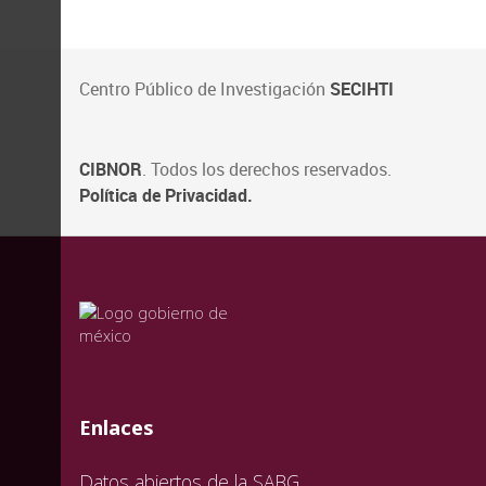
Centro Público de Investigación
SECIHTI
CIBNOR
. Todos los derechos reservados.
Política de Privacidad.
valida
valida
valida
Enlaces
Datos abiertos de la SABG