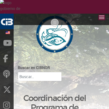
YouTube
Facebook
Buscar en CIBNOR
ivoox
X
Coordinación del
Instragram
Programa de