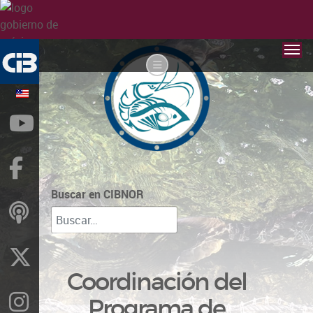
YouTube
Facebook
Buscar en CIBNOR
ivoox
X
Coordinación del
Instragram
Programa de