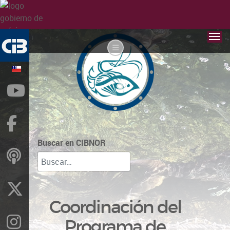
YouTube
Facebook
Buscar en CIBNOR
ivoox
X
Coordinación del
Instragram
Programa de