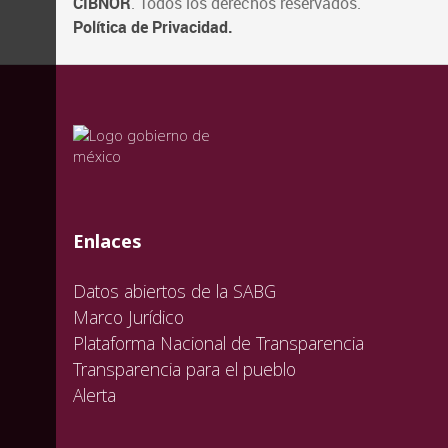
CIBNOR
. Todos los derechos reservados.
Política de Privacidad.
valida
valida
valida
Enlaces
Datos abiertos de la SABG
Marco Jurídico
Plataforma Nacional de Transparencia
Transparencia para el pueblo
Alerta