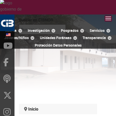
Buscar en CIBNOR
Acerca
Investigación
Posgrados
Servicios
Jóvenes/Niños
Unidades Foráneas
Transparencia
YouTube
Protección Datos Personales
Facebook
ivoox
X
Inicio
Instragram