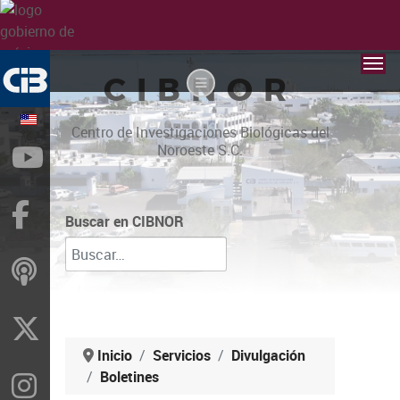
CIBNOR
Centro de Investigaciones Biológicas del
Noroeste S.C.
YouTube
Facebook
Buscar en CIBNOR
ivoox
X
Inicio
Servicios
Divulgación
Boletines
Instragram