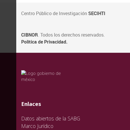
Centro Público de Investigación
SECIHTI
CIBNOR
. Todos los derechos reservados.
Política de Privacidad.
valida
valida
valida
Enlaces
Datos abiertos de la SABG
Marco Jurídico