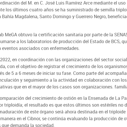
ordinación del M. en C. José Luis Ramírez Arce mediante el uso 
nte los últimos cuatro años se ha suministrado de semilla triplo
 Bahía Magdalena, Santo Domingo y Guerrero Negro, benefic
b MeGA obtuvo la certificación sanitaria por parte de la SENAS
umarse a los laboratorios de producción del Estado de BCS, que
an eventos asociados con enfermedades.
022, en coordinación con las organizaciones del sector social,
a, con el objetivo de registrar el crecimiento de los organismo
és de 5 a 6 meses de iniciar su fase.
Como parte del acompañami
nculación y seguimiento a la actividad en colaboración con los
ativas que en el mayor de los casos son organizaciones. famili
a comparación del crecimiento de ostión en la Ensenada de La P
r triploidía;
el resultado es que estos últimos son estériles no 
 maduración de este órgano será ahora destinada en el triploide
 manera en el Cibnor, se continúa evaluando la producción de o
os que demanda la sociedad.