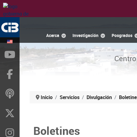
Acerca
Investigación
Posgrados
YouTube
Centro
Facebook
ivoox
Inicio
Servicios
Divulgación
Boletine
X
Boletines
Instragram