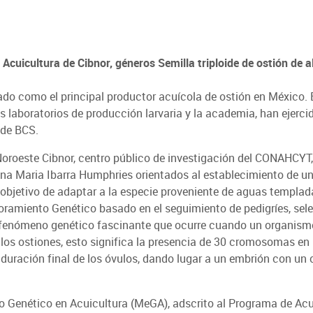
cuicultura de Cibnor, géneros Semilla triploide de ostión de al
nado como el principal productor acuícola de ostión en México.
los laboratorios de producción larvaria y la academia, han ejerci
 de BCS.
Noroeste Cibnor, centro público de investigación del CONAHCYT,
Ana Maria Ibarra Humphries orientados al establecimiento de un
l objetivo de adaptar a la especie proveniente de aguas templad
ramiento Genético basado en el seguimiento de pedigríes, sele
es un fenómeno genético fascinante que ocurre cuando un organis
los ostiones, esto significa la presencia de 30 cromosomas en 
ración final de los óvulos, dando lugar a un embrión con un co
to Genético en Acuicultura (MeGA), adscrito al Programa de Acu