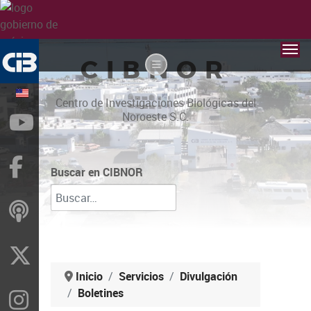
CIBNOR
Centro de Investigaciones Biológicas del
Noroeste S.C.
YouTube
Facebook
Buscar en CIBNOR
ivoox
X
Inicio
Servicios
Divulgación
Boletines
Instragram