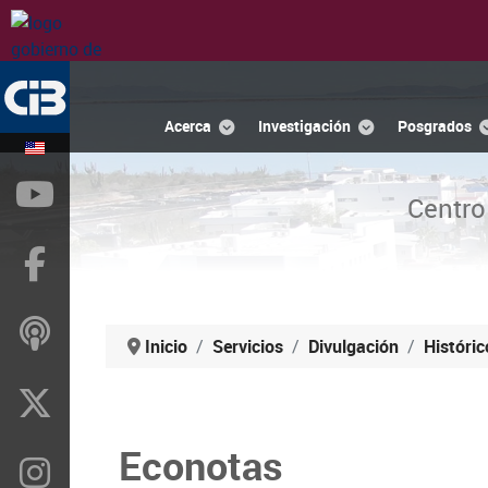
Acerca
Investigación
Posgrados
YouTube
Centro
Facebook
ivoox
Inicio
Servicios
Divulgación
Históric
X
Econotas
Instragram