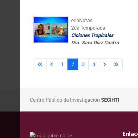
ecoNotas
2da Temporada
Ciclones Tropicales
Dra. Sara Díaz Castro
1
2
3
4
Centro Público de Investigación
SECIHTI
val
vali
val
Enlac