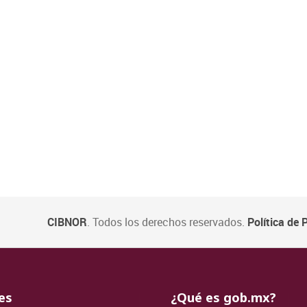
CIBNOR
. Todos los derechos reservados.
Política de 
ida
da
ida
es
¿Qué es gob.mx?