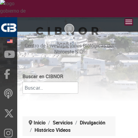
CIBNOR
Centro de Investigaciones Biológicas del
Noroeste S.C.
YouTube
Facebook
Buscar en CIBNOR
ivoox
X
Inicio
Servicios
Divulgación
Histórico Videos
Instragram